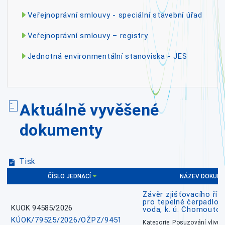
Veřejnoprávní smlouvy - speciální stavební úřad
Veřejnoprávní smlouvy – registry
Jednotná environmentální stanoviska - JES
Aktuálně vyvěšené
dokumenty
Tisk
ČÍSLO JEDNACÍ
NÁZEV DOKUM
Závěr zjišťovacího říz
pro tepelné čerpadlo
KUOK 94585/2026
voda, k. ú. Chomoutov
KÚOK/79525/2026/OŽPZ/9451
Kategorie: Posuzování vlivů n