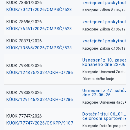
KUOK 78451/2026
zveřejnění poskytnuté
KÚOK/70421/2026/OMPSČ/523
Kategorie: Zákon č.106/1999
KUOK 78696/2026
zveřejnění poskytnuté
KÚOK/76461/2026/OMPSČ/523
Kategorie: Zákon č.106/1999
KUOK 78871/2026
zveřejnění poskytnuté
KÚOK/73565/2026/OMPSČ/523
Kategorie: Zákon č.106/1999
Usnesení z 10. zasedá
konaného dne 22-06-
KUOK 79340/2026
KÚOK/124875/2024/OKH-O/286
Kategorie: Usnesení Zastupit
Olomouckého kraje
Usnesení z 47. schůz
KUOK 79338/2026
dne 22-06-26
KÚOK/129146/2024/OKH-O/286
Kategorie: Usnesení Rady O
Dotační titul 06_01_
KUOK 77747/2026
celoroční sportovní č
KÚOK/77747/2026/OSKPP/9187
Kategorie: Dotační programy