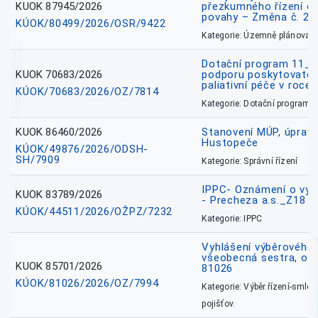
KUOK 87945/2026
přezkumného řízení o
povahy – Změna č. 2 
KÚOK/80499/2026/OSR/9422
Kategorie: Územně plánovac
Dotační program 11_
KUOK 70683/2026
podporu poskytovatel
paliativní péče v roce
KÚOK/70683/2026/OZ/7814
Kategorie: Dotační programy
KUOK 86460/2026
Stanovení MÚP, úprav
Hustopeče
KÚOK/49876/2026/ODSH-
SH/7909
Kategorie: Správní řízení
IPPC- Oznámení o vyd
KUOK 83789/2026
- Precheza a.s._Z18
KÚOK/44511/2026/OŽPZ/7232
Kategorie: IPPC
Vyhlášení výběrového ř
všeobecná sestra, okr
KUOK 85701/2026
81026
KÚOK/81026/2026/OZ/7994
Kategorie: Výběr.řízení-smlou
pojišťov.