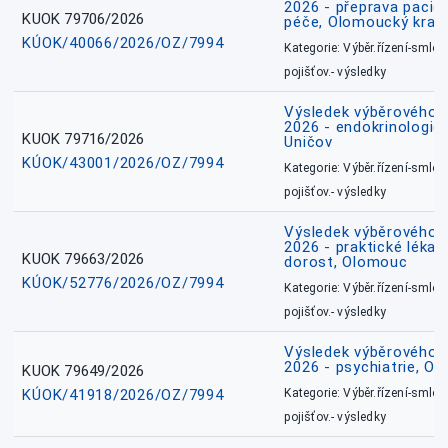
2026 - přeprava pacie
KUOK 79706/2026
péče, Olomoucký kraj
KÚOK/40066/2026/OZ/7994
Kategorie: Výběr.řízení-smlou
pojišťov.- výsledky
Výsledek výběrového ří
2026 - endokrinologie 
KUOK 79716/2026
Uničov
KÚOK/43001/2026/OZ/7994
Kategorie: Výběr.řízení-smlou
pojišťov.- výsledky
Výsledek výběrového ří
2026 - praktické lékařs
KUOK 79663/2026
dorost, Olomouc
KÚOK/52776/2026/OZ/7994
Kategorie: Výběr.řízení-smlou
pojišťov.- výsledky
Výsledek výběrového ří
2026 - psychiatrie, O
KUOK 79649/2026
KÚOK/41918/2026/OZ/7994
Kategorie: Výběr.řízení-smlou
pojišťov.- výsledky