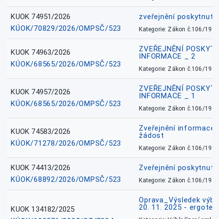
KUOK 74951/2026
zveřejnění poskytnuté
KÚOK/70829/2026/OMPSČ/523
Kategorie: Zákon č.106/1999
ZVEŘEJNĚNÍ POSKYT
KUOK 74963/2026
INFORMACE _ 2
KÚOK/68565/2026/OMPSČ/523
Kategorie: Zákon č.106/1999
ZVEŘEJNĚNÍ POSKYT
KUOK 74957/2026
INFORMACE _ 1
KÚOK/68565/2026/OMPSČ/523
Kategorie: Zákon č.106/1999
Zveřejnění informace 
KUOK 74583/2026
žádost
KÚOK/71278/2026/OMPSČ/523
Kategorie: Zákon č.106/1999
KUOK 74413/2026
Zveřejnění poskytnut
KÚOK/68892/2026/OMPSČ/523
Kategorie: Zákon č.106/1999
Oprava_Výsledek výbě
20. 11. 2025 - ergote
KUOK 134182/2025