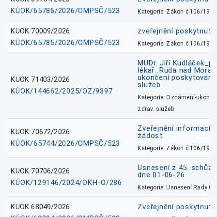
KÚOK/65786/2026/OMPSČ/523
Kategorie: Zákon č.106/1999
KUOK 70009/2026
zveřejnění poskytnuté
KÚOK/65785/2026/OMPSČ/523
Kategorie: Zákon č.106/1999
MUDr. Jiří Kudláček_pr
lékař_Ruda nad Mora
ukončení poskytování 
KUOK 71403/2026
služeb
KÚOK/144662/2025/OZ/9397
Kategorie: Oznámení-ukončen
zdrav. služeb
Zveřejnění informací 
KUOK 70672/2026
žádost
KÚOK/65744/2026/OMPSČ/523
Kategorie: Zákon č.106/1999
Usnesení z 45. schůz
KUOK 70706/2026
dne 01-06-26
KÚOK/129146/2024/OKH-O/286
Kategorie: Usnesení Rady O
KUOK 68049/2026
Zveřejnění poskytnutý