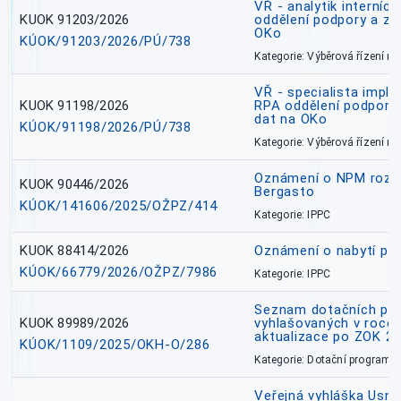
VŘ - analytik interníc
KUOK 91203/2026
oddělení podpory a zp
OKo
KÚOK/91203/2026/PÚ/738
Kategorie: Výběrová řízení 
VŘ - specialista impl
KUOK 91198/2026
RPA oddělení podpory 
dat na OKo
KÚOK/91198/2026/PÚ/738
Kategorie: Výběrová řízení 
Oznámení o NPM rozh
KUOK 90446/2026
Bergasto
KÚOK/141606/2025/OŽPZ/414
Kategorie: IPPC
KUOK 88414/2026
Oznámení o nabytí prá
KÚOK/66779/2026/OŽPZ/7986
Kategorie: IPPC
Seznam dotačních pr
KUOK 89989/2026
vyhlašovaných v roce 
aktualizace po ZOK 22
KÚOK/1109/2025/OKH-O/286
Kategorie: Dotační programy
Veřejná vyhláška Usne