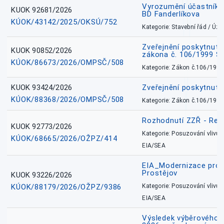
Vyrozumění účastníků
KUOK 92681/2026
BD Fanderlíkova
KÚOK/43142/2025/OKSÚ/752
Kategorie: Stavební řád / Ú
Zveřejnění poskytnuté
KUOK 90852/2026
zákona č. 106/1999 Sb
KÚOK/86673/2026/OMPSČ/508
Kategorie: Zákon č.106/1999
KUOK 93424/2026
Zveřejnění poskytnut
KÚOK/88368/2026/OMPSČ/508
Kategorie: Zákon č.106/1999
Rozhodnutí ZZŘ - Rete
KUOK 92773/2026
Kategorie: Posuzování vlivů n
KÚOK/68665/2026/OŽPZ/414
EIA/SEA
EIA_Modernizace pro
Prostějov
KUOK 93226/2026
KÚOK/88179/2026/OŽPZ/9386
Kategorie: Posuzování vlivů n
EIA/SEA
Výsledek výběrového ří