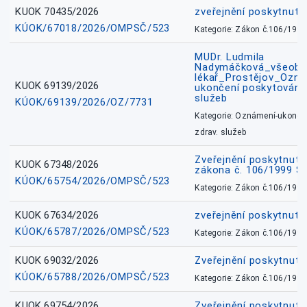
KUOK 70435/2026
zveřejnění poskytnuté
KÚOK/67018/2026/OMPSČ/523
Kategorie: Zákon č.106/1999
MUDr. Ludmila
Nadymáčková_všeobec
lékař_Prostějov_Ozná
KUOK 69139/2026
ukončení poskytování 
služeb
KÚOK/69139/2026/OZ/7731
Kategorie: Oznámení-ukončen
zdrav. služeb
Zveřejnění poskytnuté
KUOK 67348/2026
zákona č. 106/1999 Sb
KÚOK/65754/2026/OMPSČ/523
Kategorie: Zákon č.106/1999
KUOK 67634/2026
zveřejnění poskytnuté
KÚOK/65787/2026/OMPSČ/523
Kategorie: Zákon č.106/1999
KUOK 69032/2026
Zveřejnění poskytnut
KÚOK/65788/2026/OMPSČ/523
Kategorie: Zákon č.106/1999
KUOK 69754/2026
Zveřejnění poskytnut