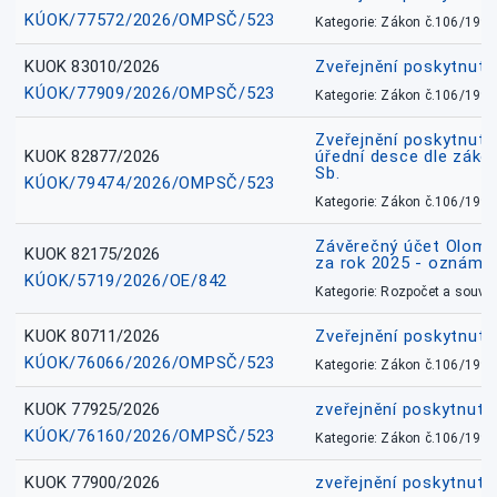
KÚOK/77572/2026/OMPSČ/523
Kategorie: Zákon č.106/1999
KUOK 83010/2026
Zveřejnění poskytnut
KÚOK/77909/2026/OMPSČ/523
Kategorie: Zákon č.106/1999
Zveřejnění poskytnuté
KUOK 82877/2026
úřední desce dle záko
Sb.
KÚOK/79474/2026/OMPSČ/523
Kategorie: Zákon č.106/1999
Závěrečný účet Olomo
KUOK 82175/2026
za rok 2025 - oznámen
KÚOK/5719/2026/OE/842
Kategorie: Rozpočet a souvis
KUOK 80711/2026
Zveřejnění poskytnut
KÚOK/76066/2026/OMPSČ/523
Kategorie: Zákon č.106/1999
KUOK 77925/2026
zveřejnění poskytnuté
KÚOK/76160/2026/OMPSČ/523
Kategorie: Zákon č.106/1999
KUOK 77900/2026
zveřejnění poskytnuté