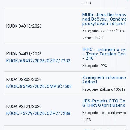
- JES
MUDr. Jana Bartesová
nad Bečvou_Oznámení
poskytování zdravotní
KUOK 94915/2026
Kategorie: Oznámení-ukončen
zdrav. služeb
IPPC - známení o vydá
KUOK 94431/2026
- Toray Textiles Centra
- Z16
KÚOK/68407/2026/OŽPZ/7232
Kategorie: IPPC
Zveřejnění informace 
KUOK 93802/2026
žádost
KÚOK/85493/2026/OMPSČ/508
Kategorie: Zákon č.106/1999
JES-Projekt OTO Coal
GT,HRSG+příslušenstv
KUOK 92121/2026
KÚOK/75279/2026/OŽPZ/7288
Kategorie: Jednotná environ
- JES