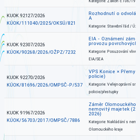
Kategorie: Zákon č.106/1999
Rozhodnutí o odvolán
KUOK 92127/2026
A
KÚOK/111040/2025/OKSÚ/821
Kategorie: Stavební řád / Ú
EIA - Oznámení záměru
provozu povrchových 
KUOK 92307/2026
KÚOK/90268/2026/OŽPZ/7232
Kategorie: Posuzování vlivů n
EIA/SEA
VPS Konice × Přemysl
policie)
KUOK 92270/2026
KÚOK/81696/2026/OMPSČ-P/537
Kategorie: Veřejnoprávní sml
policie/přestupky
Záměr Olomouckého k
nemovitý majetek (27. 7
KUOK 91967/2026
2026)
KÚOK/56703/2017/OMPSČ/7886
Kategorie: Nakládání s nem
Olomouckého kraje