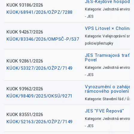
JES-Kejdové hospodářs
KUOK 93186/2026
Kategorie: Jednotná environ
KÚOK/68941/2026/OŽPZ/7288
- JES
VPS Litovel × Cholina 
KUOK 94267/2026
Kategorie: Veřejnoprávní sml
KÚOK/83346/2026/OMPSČ-P/537
policie/přestupky
JES Tramvajová trať - I
Povel
KUOK 92861/2026
KÚOK/53327/2026/OŽPZ/7149
Kategorie: Jednotná environ
- JES
Vyrozumění o zahájení 
KUOK 93962/2026
rámcového povolení
KÚOK/98409/2025/OKSÚ/9271
Kategorie: Stavební řád / Ú
JES "FVE Řepová"
KUOK 83551/2026
Kategorie: Jednotná environ
KÚOK/52163/2026/OŽPZ/7149
- JES