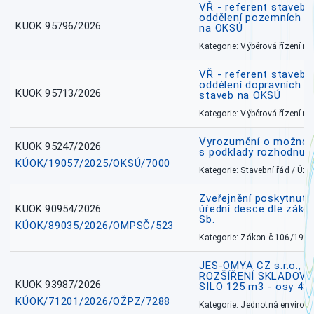
VŘ - referent stavebn
oddělení pozemních a
KUOK 95796/2026
na OKSÚ
Kategorie: Výběrová řízení 
VŘ - referent stavebn
oddělení dopravních a
KUOK 95713/2026
staveb na OKSÚ
Kategorie: Výběrová řízení 
Vyrozumění o možnos
KUOK 95247/2026
s podklady rozhodnutí
KÚOK/19057/2025/OKSÚ/7000
Kategorie: Stavební řád / Ú
Zveřejnění poskytnuté
KUOK 90954/2026
úřední desce dle záko
Sb.
KÚOK/89035/2026/OMPSČ/523
Kategorie: Zákon č.106/1999
JES-OMYA CZ s.r.o., 
ROZŠÍŘENÍ SKLADOVA
KUOK 93987/2026
SILO 125 m3 - osy 43
KÚOK/71201/2026/OŽPZ/7288
Kategorie: Jednotná environ