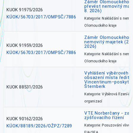
Záměr Olomouckého kr
převést nemovitý majet
KUOK 91975/2026
8. 2026)
KÚOK/56703/2017/OMPSČ/7886
Kategorie: Nakládání s nem
Olomouckého kraje
Záměr Olomouckého k
nemovitý majetek (27. 7
KUOK 91959/2026
2026)
KÚOK/56703/2017/OMPSČ/7886
Kategorie: Nakládání s nem
Olomouckého kraje
Vyhlášení výběrového 
obsazení místa ředite
Vincentinum–poskytova
Šternberk
KUOK 88531/2026
Kategorie: Výběrová řízení-ře
organizací
VTE Norberčany - zahá
zjišťovacího řízení
KUOK 90162/2026
KÚOK/88189/2026/OŽPZ/7289
Kategorie: Posuzování vlivů n
EIA/SEA