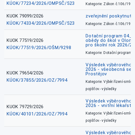
KÚOK/77234/2026/OMPSČ/523
Kategorie: Zákon č.106/1999
KUOK 79099/2026
zveřejnění poskytnuté
KÚOK/74334/2026/OMPSČ/523
Kategorie: Zákon č.106/1999
Dotační program 04_0
KUOK 77519/2026
obědy do škol v Olomo
pro školní rok 2026/2
KÚOK/77519/2026/OŠM/9298
Kategorie: Dotační programy
Výsledek výběrového ří
2026 - všeobecná sest
KUOK 79654/2026
Prostějov
KÚOK/37855/2026/OZ/7994
Kategorie: Výběr.řízení-smlou
pojišťov.- výsledky
Výsledek výběrového ří
2026 - vnitřní lékařstv
KUOK 79729/2026
KÚOK/40101/2026/OZ/7994
Kategorie: Výběr.řízení-smlou
pojišťov.- výsledky
Výsledek výběrového ří