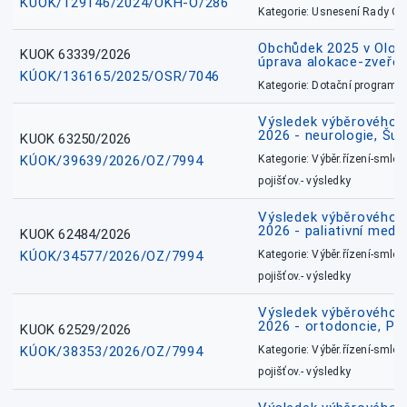
KÚOK/129146/2024/OKH-O/286
Kategorie: Usnesení Rady O
Obchůdek 2025 v Olom
KUOK 63339/2026
úprava alokace-zveřej
KÚOK/136165/2025/OSR/7046
Kategorie: Dotační programy
Výsledek výběrového ří
2026 - neurologie, Šu
KUOK 63250/2026
KÚOK/39639/2026/OZ/7994
Kategorie: Výběr.řízení-smlou
pojišťov.- výsledky
Výsledek výběrového ří
2026 - paliativní medic
KUOK 62484/2026
KÚOK/34577/2026/OZ/7994
Kategorie: Výběr.řízení-smlou
pojišťov.- výsledky
Výsledek výběrového ří
2026 - ortodoncie, Př
KUOK 62529/2026
KÚOK/38353/2026/OZ/7994
Kategorie: Výběr.řízení-smlou
pojišťov.- výsledky