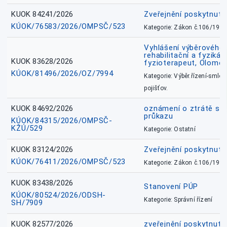
KUOK 84241/2026
Zveřejnění poskytnut
KÚOK/76583/2026/OMPSČ/523
Kategorie: Zákon č.106/1999
Vyhlášení výběrového ř
rehabilitační a fyzikál
KUOK 83628/2026
fyzioterapeut, Olomo
KÚOK/81496/2026/OZ/7994
Kategorie: Výběr.řízení-smlou
pojišťov.
KUOK 84692/2026
oznámení o ztrátě sl
průkazu
KÚOK/84315/2026/OMPSČ-
KŽÚ/529
Kategorie: Ostatní
KUOK 83124/2026
Zveřejnění poskytnut
KÚOK/76411/2026/OMPSČ/523
Kategorie: Zákon č.106/1999
KUOK 83438/2026
Stanovení PÚP
KÚOK/80524/2026/ODSH-
Kategorie: Správní řízení
SH/7909
KUOK 82577/2026
zveřejnění poskytnuté