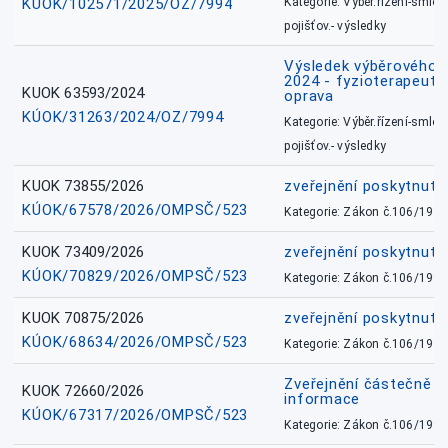
KÚOK/102571/2025/OZ/7994
Kategorie: Výběr.řízení-smlou
pojišťov.- výsledky
Výsledek výběrového ří
2024 - fyzioterapeut, 
KUOK 63593/2024
oprava
KÚOK/31263/2024/OZ/7994
Kategorie: Výběr.řízení-smlou
pojišťov.- výsledky
KUOK 73855/2026
zveřejnění poskytnuté
KÚOK/67578/2026/OMPSČ/523
Kategorie: Zákon č.106/1999
KUOK 73409/2026
zveřejnění poskytnuté
KÚOK/70829/2026/OMPSČ/523
Kategorie: Zákon č.106/1999
KUOK 70875/2026
zveřejnění poskytnuté
KÚOK/68634/2026/OMPSČ/523
Kategorie: Zákon č.106/1999
Zveřejnění částečně 
KUOK 72660/2026
informace
KÚOK/67317/2026/OMPSČ/523
Kategorie: Zákon č.106/1999