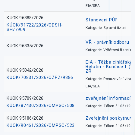
EIA/SEA
KUOK 96388/2026
Stanovení PÚP
KÚOK/91722/2026/ODSH-
Kategorie: Správní řízení
SH/7909
VŘ - právník odboru zd
KUOK 96335/2026
Kategorie: Výběrová řízení 
EIA - Těžba cihlářských
Bělotín - Kunčice I. (2
KUOK 95042/2026
ZŘ
KÚOK/70831/2026/OŽPZ/9386
Kategorie: Posuzování vlivů n
EIA/SEA
KUOK 95709/2026
zveřejnění informací 
KÚOK/87430/2026/OMPSČ/508
Kategorie: Zákon č.106/1999
KUOK 95186/2026
Zveřejnění poskytnut
KÚOK/90461/2026/OMPSČ/523
Kategorie: Zákon č.106/1999