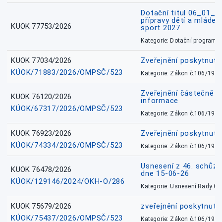
Dotační titul 06_01_
přípravy dětí a mládež
KUOK 77753/2026
sport 2027
Kategorie: Dotační programy
KUOK 77034/2026
Zveřejnění poskytnut
KÚOK/71883/2026/OMPSČ/523
Kategorie: Zákon č.106/1999
Zveřejnění částečně 
KUOK 76120/2026
informace
KÚOK/67317/2026/OMPSČ/523
Kategorie: Zákon č.106/1999
KUOK 76923/2026
Zveřejnění poskytnuté
KÚOK/74334/2026/OMPSČ/523
Kategorie: Zákon č.106/1999
Usnesení z 46. schůz
KUOK 76478/2026
dne 15-06-26
KÚOK/129146/2024/OKH-O/286
Kategorie: Usnesení Rady O
KUOK 75679/2026
zveřejnění poskytnuté
KÚOK/75437/2026/OMPSČ/523
Kategorie: Zákon č.106/1999