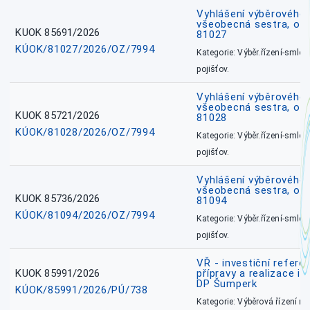
Vyhlášení výběrového ř
všeobecná sestra, okr
KUOK 85691/2026
81027
KÚOK/81027/2026/OZ/7994
Kategorie: Výběr.řízení-smlou
pojišťov.
Vyhlášení výběrového ř
všeobecná sestra, okr
KUOK 85721/2026
81028
KÚOK/81028/2026/OZ/7994
Kategorie: Výběr.řízení-smlou
pojišťov.
Vyhlášení výběrového ř
všeobecná sestra, ok
KUOK 85736/2026
81094
KÚOK/81094/2026/OZ/7994
Kategorie: Výběr.řízení-smlou
pojišťov.
VŘ - investiční refere
KUOK 85991/2026
přípravy a realizace in
DP Šumperk
KÚOK/85991/2026/PÚ/738
Kategorie: Výběrová řízení 