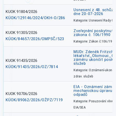
Usnesení z 48. schůz
KUOK 91804/2026
dne 20-07-2026
KÚOK/129146/2024/OKH-O/286
Kategorie: Usnesení Rady O
Zveřejnění poskytnutí
KUOK 91305/2026
zákona č. 106/1990
KÚOK/84657/2026/OMPSČ/523
Kategorie: Zákon č.106/1999
MUDr. Zdeněk Fritzch_
lékařství_Olomouc_O
záměru ukončit poskyt
KUOK 91435/2026
služeb
KÚOK/91435/2026/OZ/7814
Kategorie: Oznámení-ukončen
zdrav. služeb
EIA - Oznámení záměru
mechanickou úpravu a 
KUOK 90706/2026
odpadů
KÚOK/89062/2026/OŽPZ/7119
Kategorie: Posuzování vlivů n
EIA/SEA