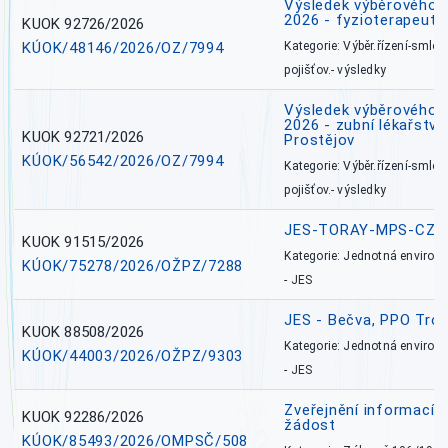
Výsledek výběrového ří
2026 - fyzioterapeut,
KUOK 92726/2026
KÚOK/48146/2026/OZ/7994
Kategorie: Výběr.řízení-smlou
pojišťov.- výsledky
Výsledek výběrového ří
2026 - zubní lékařství,
KUOK 92721/2026
Prostějov
KÚOK/56542/2026/OZ/7994
Kategorie: Výběr.řízení-smlou
pojišťov.- výsledky
JES-TORAY-MPS-CZ
KUOK 91515/2026
Kategorie: Jednotná environ
KÚOK/75278/2026/OŽPZ/7288
- JES
JES - Bečva, PPO Tro
KUOK 88508/2026
Kategorie: Jednotná environ
KÚOK/44003/2026/OŽPZ/9303
- JES
Zveřejnění informací 
KUOK 92286/2026
žádost
KÚOK/85493/2026/OMPSČ/508