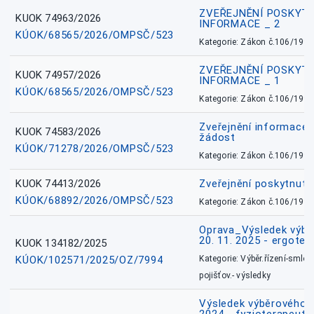
ZVEŘEJNĚNÍ POSKYT
KUOK 74963/2026
INFORMACE _ 2
KÚOK/68565/2026/OMPSČ/523
Kategorie: Zákon č.106/1999
ZVEŘEJNĚNÍ POSKYT
KUOK 74957/2026
INFORMACE _ 1
KÚOK/68565/2026/OMPSČ/523
Kategorie: Zákon č.106/1999
Zveřejnění informace 
KUOK 74583/2026
žádost
KÚOK/71278/2026/OMPSČ/523
Kategorie: Zákon č.106/1999
KUOK 74413/2026
Zveřejnění poskytnut
KÚOK/68892/2026/OMPSČ/523
Kategorie: Zákon č.106/1999
Oprava_Výsledek výbě
20. 11. 2025 - ergote
KUOK 134182/2025
KÚOK/102571/2025/OZ/7994
Kategorie: Výběr.řízení-smlou
pojišťov.- výsledky
Výsledek výběrového ří