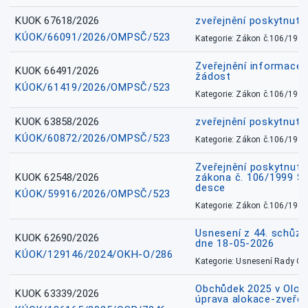
KUOK 67618/2026
zveřejnění poskytnuté
KÚOK/66091/2026/OMPSČ/523
Kategorie: Zákon č.106/1999
Zveřejnění informace 
KUOK 66491/2026
žádost
KÚOK/61419/2026/OMPSČ/523
Kategorie: Zákon č.106/1999
KUOK 63858/2026
zveřejnění poskytnuté
KÚOK/60872/2026/OMPSČ/523
Kategorie: Zákon č.106/1999
Zveřejnění poskytnuté
KUOK 62548/2026
zákona č. 106/1999 Sb.
desce
KÚOK/59916/2026/OMPSČ/523
Kategorie: Zákon č.106/1999
Usnesení z 44. schůz
KUOK 62690/2026
dne 18-05-2026
KÚOK/129146/2024/OKH-O/286
Kategorie: Usnesení Rady O
Obchůdek 2025 v Olom
KUOK 63339/2026
úprava alokace-zveřej