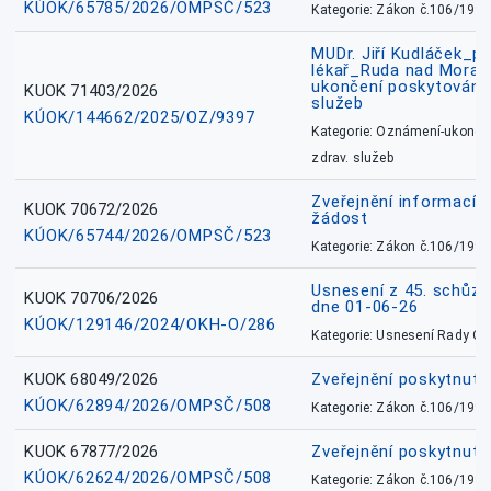
KÚOK/65785/2026/OMPSČ/523
Kategorie: Zákon č.106/1999
MUDr. Jiří Kudláček_pr
lékař_Ruda nad Mora
ukončení poskytování 
KUOK 71403/2026
služeb
KÚOK/144662/2025/OZ/9397
Kategorie: Oznámení-ukončen
zdrav. služeb
Zveřejnění informací 
KUOK 70672/2026
žádost
KÚOK/65744/2026/OMPSČ/523
Kategorie: Zákon č.106/1999
Usnesení z 45. schůz
KUOK 70706/2026
dne 01-06-26
KÚOK/129146/2024/OKH-O/286
Kategorie: Usnesení Rady O
KUOK 68049/2026
Zveřejnění poskytnutý
KÚOK/62894/2026/OMPSČ/508
Kategorie: Zákon č.106/1999
KUOK 67877/2026
Zveřejnění poskytnut
KÚOK/62624/2026/OMPSČ/508
Kategorie: Zákon č.106/1999