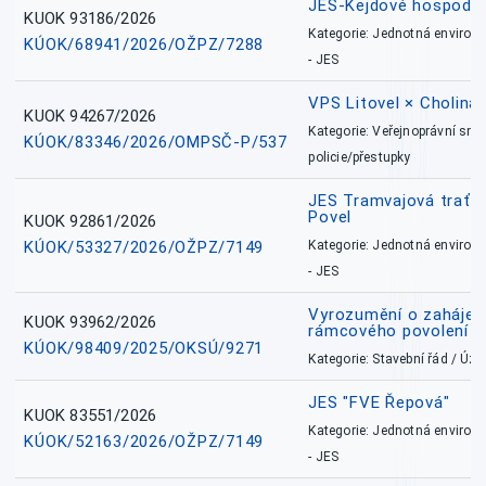
JES-Kejdové hospodářs
KUOK 93186/2026
Kategorie: Jednotná environ
KÚOK/68941/2026/OŽPZ/7288
- JES
VPS Litovel × Cholina 
KUOK 94267/2026
Kategorie: Veřejnoprávní sml
KÚOK/83346/2026/OMPSČ-P/537
policie/přestupky
JES Tramvajová trať - I
Povel
KUOK 92861/2026
KÚOK/53327/2026/OŽPZ/7149
Kategorie: Jednotná environ
- JES
Vyrozumění o zahájení 
KUOK 93962/2026
rámcového povolení
KÚOK/98409/2025/OKSÚ/9271
Kategorie: Stavební řád / Ú
JES "FVE Řepová"
KUOK 83551/2026
Kategorie: Jednotná environ
KÚOK/52163/2026/OŽPZ/7149
- JES