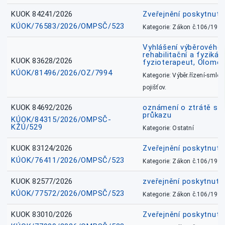
KUOK 84241/2026
Zveřejnění poskytnut
KÚOK/76583/2026/OMPSČ/523
Kategorie: Zákon č.106/1999
Vyhlášení výběrového ř
rehabilitační a fyzikál
KUOK 83628/2026
fyzioterapeut, Olomo
KÚOK/81496/2026/OZ/7994
Kategorie: Výběr.řízení-smlou
pojišťov.
KUOK 84692/2026
oznámení o ztrátě sl
průkazu
KÚOK/84315/2026/OMPSČ-
KŽÚ/529
Kategorie: Ostatní
KUOK 83124/2026
Zveřejnění poskytnut
KÚOK/76411/2026/OMPSČ/523
Kategorie: Zákon č.106/1999
KUOK 82577/2026
zveřejnění poskytnuté
KÚOK/77572/2026/OMPSČ/523
Kategorie: Zákon č.106/1999
KUOK 83010/2026
Zveřejnění poskytnut