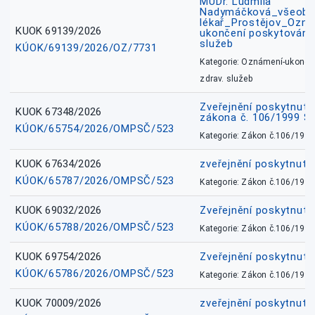
MUDr. Ludmila
Nadymáčková_všeobec
lékař_Prostějov_Ozná
KUOK 69139/2026
ukončení poskytování 
služeb
KÚOK/69139/2026/OZ/7731
Kategorie: Oznámení-ukončen
zdrav. služeb
Zveřejnění poskytnuté
KUOK 67348/2026
zákona č. 106/1999 Sb
KÚOK/65754/2026/OMPSČ/523
Kategorie: Zákon č.106/1999
KUOK 67634/2026
zveřejnění poskytnuté
KÚOK/65787/2026/OMPSČ/523
Kategorie: Zákon č.106/1999
KUOK 69032/2026
Zveřejnění poskytnut
KÚOK/65788/2026/OMPSČ/523
Kategorie: Zákon č.106/1999
KUOK 69754/2026
Zveřejnění poskytnut
KÚOK/65786/2026/OMPSČ/523
Kategorie: Zákon č.106/1999
KUOK 70009/2026
zveřejnění poskytnuté