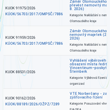
Záměr Olomouckého kr
převést nemovitý majet
KUOK 91975/2026
8. 2026)
KÚOK/56703/2017/OMPSČ/7886
Kategorie: Nakládání s nem
Olomouckého kraje
Záměr Olomouckého k
nemovitý majetek (27. 7
KUOK 91959/2026
2026)
KÚOK/56703/2017/OMPSČ/7886
Kategorie: Nakládání s nem
Olomouckého kraje
Vyhlášení výběrového 
obsazení místa ředite
Vincentinum–poskytova
Šternberk
KUOK 88531/2026
Kategorie: Výběrová řízení-ře
organizací
VTE Norberčany - zahá
zjišťovacího řízení
KUOK 90162/2026
KÚOK/88189/2026/OŽPZ/7289
Kategorie: Posuzování vlivů n
EIA/SEA