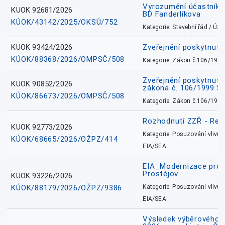
Vyrozumění účastníků
KUOK 92681/2026
BD Fanderlíkova
KÚOK/43142/2025/OKSÚ/752
Kategorie: Stavební řád / Ú
KUOK 93424/2026
Zveřejnění poskytnut
KÚOK/88368/2026/OMPSČ/508
Kategorie: Zákon č.106/1999
Zveřejnění poskytnuté
KUOK 90852/2026
zákona č. 106/1999 Sb
KÚOK/86673/2026/OMPSČ/508
Kategorie: Zákon č.106/1999
Rozhodnutí ZZŘ - Rete
KUOK 92773/2026
Kategorie: Posuzování vlivů n
KÚOK/68665/2026/OŽPZ/414
EIA/SEA
EIA_Modernizace pro
Prostějov
KUOK 93226/2026
KÚOK/88179/2026/OŽPZ/9386
Kategorie: Posuzování vlivů n
EIA/SEA
Výsledek výběrového ří