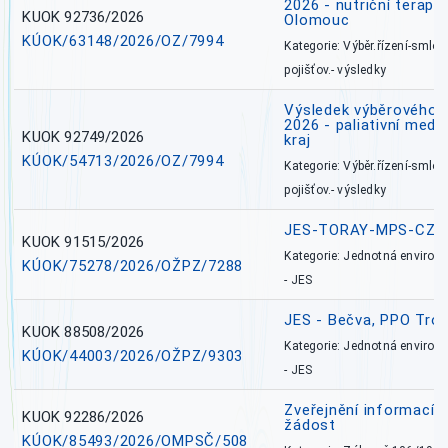
2026 - nutriční terape
KUOK 92736/2026
Olomouc
KÚOK/63148/2026/OZ/7994
Kategorie: Výběr.řízení-smlou
pojišťov.- výsledky
Výsledek výběrového ří
2026 - paliativní medi
KUOK 92749/2026
kraj
KÚOK/54713/2026/OZ/7994
Kategorie: Výběr.řízení-smlou
pojišťov.- výsledky
JES-TORAY-MPS-CZ
KUOK 91515/2026
Kategorie: Jednotná environ
KÚOK/75278/2026/OŽPZ/7288
- JES
JES - Bečva, PPO Tro
KUOK 88508/2026
Kategorie: Jednotná environ
KÚOK/44003/2026/OŽPZ/9303
- JES
Zveřejnění informací 
KUOK 92286/2026
žádost
KÚOK/85493/2026/OMPSČ/508