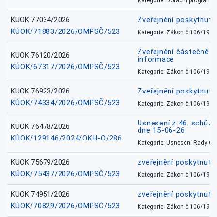
Kategorie: Dotační programy
KUOK 77034/2026
Zveřejnění poskytnut
KÚOK/71883/2026/OMPSČ/523
Kategorie: Zákon č.106/1999
Zveřejnění částečně 
KUOK 76120/2026
informace
KÚOK/67317/2026/OMPSČ/523
Kategorie: Zákon č.106/1999
KUOK 76923/2026
Zveřejnění poskytnuté
KÚOK/74334/2026/OMPSČ/523
Kategorie: Zákon č.106/1999
Usnesení z 46. schůz
KUOK 76478/2026
dne 15-06-26
KÚOK/129146/2024/OKH-O/286
Kategorie: Usnesení Rady O
KUOK 75679/2026
zveřejnění poskytnuté
KÚOK/75437/2026/OMPSČ/523
Kategorie: Zákon č.106/1999
KUOK 74951/2026
zveřejnění poskytnuté
KÚOK/70829/2026/OMPSČ/523
Kategorie: Zákon č.106/1999