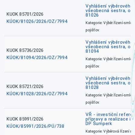
Vyhlášení výběrového ř
všeobecná sestra, okr
KUOK 85701/2026
81026
KÚOK/81026/2026/OZ/7994
Kategorie: Výběr.řízení-smlou
pojišťov.
Vyhlášení výběrového ř
všeobecná sestra, ok
KUOK 85736/2026
81094
KÚOK/81094/2026/OZ/7994
Kategorie: Výběr.řízení-smlou
pojišťov.
Vyhlášení výběrového ř
všeobecná sestra, okr
KUOK 85721/2026
81028
KÚOK/81028/2026/OZ/7994
Kategorie: Výběr.řízení-smlou
pojišťov.
VŘ - investiční refere
KUOK 85991/2026
přípravy a realizace in
DP Šumperk
KÚOK/85991/2026/PÚ/738
Kategorie: Výběrová řízení 