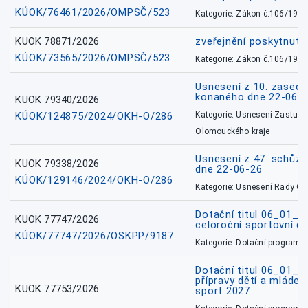
KÚOK/76461/2026/OMPSČ/523
Kategorie: Zákon č.106/1999
KUOK 78871/2026
zveřejnění poskytnuté
KÚOK/73565/2026/OMPSČ/523
Kategorie: Zákon č.106/1999
Usnesení z 10. zasedá
konaného dne 22-06-
KUOK 79340/2026
KÚOK/124875/2024/OKH-O/286
Kategorie: Usnesení Zastupit
Olomouckého kraje
Usnesení z 47. schůz
KUOK 79338/2026
dne 22-06-26
KÚOK/129146/2024/OKH-O/286
Kategorie: Usnesení Rady O
Dotační titul 06_01_
KUOK 77747/2026
celoroční sportovní č
KÚOK/77747/2026/OSKPP/9187
Kategorie: Dotační programy
Dotační titul 06_01_
přípravy dětí a mládež
KUOK 77753/2026
sport 2027