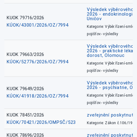
Výsledek výběrového ří
2026 - endokrinologie 
KUOK 79716/2026
Uničov
KÚOK/43001/2026/OZ/7994
Kategorie: Výběr.řízení-smlou
pojišťov.- výsledky
Výsledek výběrového ří
2026 - praktické lékařs
KUOK 79663/2026
dorost, Olomouc
KÚOK/52776/2026/OZ/7994
Kategorie: Výběr.řízení-smlou
pojišťov.- výsledky
Výsledek výběrového ří
2026 - psychiatrie, O
KUOK 79649/2026
KÚOK/41918/2026/OZ/7994
Kategorie: Výběr.řízení-smlou
pojišťov.- výsledky
KUOK 78451/2026
zveřejnění poskytnuté
KÚOK/70421/2026/OMPSČ/523
Kategorie: Zákon č.106/1999
KUOK 78696/2026
zveřejnění poskytnuté