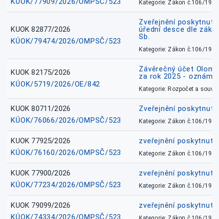
KÚOK/77909/2026/OMPSČ/523
Kategorie: Zákon č.106/1999
Zveřejnění poskytnuté
KUOK 82877/2026
úřední desce dle záko
Sb.
KÚOK/79474/2026/OMPSČ/523
Kategorie: Zákon č.106/1999
Závěrečný účet Olomo
KUOK 82175/2026
za rok 2025 - oznámen
KÚOK/5719/2026/OE/842
Kategorie: Rozpočet a souvis
KUOK 80711/2026
Zveřejnění poskytnut
KÚOK/76066/2026/OMPSČ/523
Kategorie: Zákon č.106/1999
KUOK 77925/2026
zveřejnění poskytnuté
KÚOK/76160/2026/OMPSČ/523
Kategorie: Zákon č.106/1999
KUOK 77900/2026
zveřejnění poskytnuté
KÚOK/77234/2026/OMPSČ/523
Kategorie: Zákon č.106/1999
KUOK 79099/2026
zveřejnění poskytnuté
KÚOK/74334/2026/OMPSČ/523
Kategorie: Zákon č.106/1999