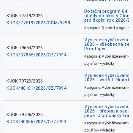
Dotační program 04_0
KUOK 77519/2026
obědy do škol v Olomo
pro školní rok 2026/2
KÚOK/77519/2026/OŠM/9298
Kategorie: Dotační programy
Výsledek výběrového ří
2026 - všeobecná sest
KUOK 79654/2026
Prostějov
KÚOK/37855/2026/OZ/7994
Kategorie: Výběr.řízení-smlou
pojišťov.- výsledky
Výsledek výběrového ří
2026 - vnitřní lékařstv
KUOK 79729/2026
KÚOK/40101/2026/OZ/7994
Kategorie: Výběr.řízení-smlou
pojišťov.- výsledky
Výsledek výběrového ří
2026 - přeprava pacie
KUOK 79706/2026
péče, Olomoucký kraj
KÚOK/40066/2026/OZ/7994
Kategorie: Výběr.řízení-smlou
pojišťov.- výsledky