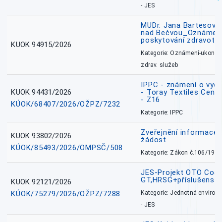
- JES
MUDr. Jana Bartesová
nad Bečvou_Oznámení
poskytování zdravotní
KUOK 94915/2026
Kategorie: Oznámení-ukončen
zdrav. služeb
IPPC - známení o vydá
KUOK 94431/2026
- Toray Textiles Centra
- Z16
KÚOK/68407/2026/OŽPZ/7232
Kategorie: IPPC
Zveřejnění informace 
KUOK 93802/2026
žádost
KÚOK/85493/2026/OMPSČ/508
Kategorie: Zákon č.106/1999
JES-Projekt OTO Coal
GT,HRSG+příslušenstv
KUOK 92121/2026
KÚOK/75279/2026/OŽPZ/7288
Kategorie: Jednotná environ
- JES