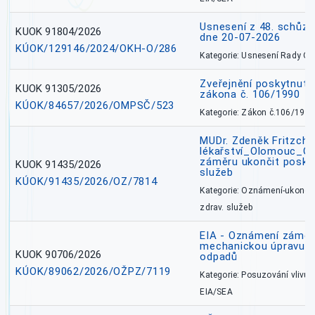
Usnesení z 48. schůz
KUOK 91804/2026
dne 20-07-2026
KÚOK/129146/2024/OKH-O/286
Kategorie: Usnesení Rady O
Zveřejnění poskytnutí
KUOK 91305/2026
zákona č. 106/1990
KÚOK/84657/2026/OMPSČ/523
Kategorie: Zákon č.106/1999
MUDr. Zdeněk Fritzch_
lékařství_Olomouc_O
záměru ukončit poskyt
KUOK 91435/2026
služeb
KÚOK/91435/2026/OZ/7814
Kategorie: Oznámení-ukončen
zdrav. služeb
EIA - Oznámení záměru
mechanickou úpravu a 
KUOK 90706/2026
odpadů
KÚOK/89062/2026/OŽPZ/7119
Kategorie: Posuzování vlivů n
EIA/SEA