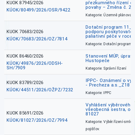
KUOK 87945/2026
přezkumného řízení o
povahy – Změna č. 2 
KÚOK/80499/2026/OSR/9422
Kategorie: Územně plánovac
Dotační program 11_
KUOK 70683/2026
podporu poskytovatel
paliativní péče v roce
KÚOK/70683/2026/OZ/7814
Kategorie: Dotační programy
KUOK 86460/2026
Stanovení MÚP, úprav
Hustopeče
KÚOK/49876/2026/ODSH-
SH/7909
Kategorie: Správní řízení
IPPC- Oznámení o vyd
KUOK 83789/2026
- Precheza a.s._Z18
KÚOK/44511/2026/OŽPZ/7232
Kategorie: IPPC
Vyhlášení výběrového ř
všeobecná sestra, okr
KUOK 85691/2026
81027
KÚOK/81027/2026/OZ/7994
Kategorie: Výběr.řízení-smlou
pojišťov.