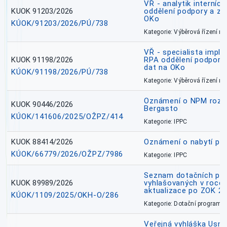
VŘ - analytik interníc
KUOK 91203/2026
oddělení podpory a zp
OKo
KÚOK/91203/2026/PÚ/738
Kategorie: Výběrová řízení 
VŘ - specialista impl
KUOK 91198/2026
RPA oddělení podpory 
dat na OKo
KÚOK/91198/2026/PÚ/738
Kategorie: Výběrová řízení 
Oznámení o NPM rozh
KUOK 90446/2026
Bergasto
KÚOK/141606/2025/OŽPZ/414
Kategorie: IPPC
KUOK 88414/2026
Oznámení o nabytí prá
KÚOK/66779/2026/OŽPZ/7986
Kategorie: IPPC
Seznam dotačních pr
KUOK 89989/2026
vyhlašovaných v roce 
aktualizace po ZOK 22
KÚOK/1109/2025/OKH-O/286
Kategorie: Dotační programy
Veřejná vyhláška Usne