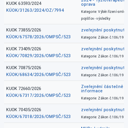
2024 - fyzioterapeut, 
KUOK 63593/2024
oprava
KÚOK/31263/2024/OZ/7994
Kategorie: Výběr.řízení-smlou
pojišťov.- výsledky
KUOK 73855/2026
zveřejnění poskytnuté
KÚOK/67578/2026/OMPSČ/523
Kategorie: Zákon č.106/1999
KUOK 73409/2026
zveřejnění poskytnuté
KÚOK/70829/2026/OMPSČ/523
Kategorie: Zákon č.106/1999
KUOK 70875/2026
zveřejnění poskytnuté
KÚOK/68634/2026/OMPSČ/523
Kategorie: Zákon č.106/1999
Zveřejnění částečně 
KUOK 72660/2026
informace
KÚOK/67317/2026/OMPSČ/523
Kategorie: Zákon č.106/1999
KUOK 70435/2026
zveřejnění poskytnuté
KÚOK/67018/2026/OMPSČ/523
Kategorie: Zákon č.106/1999