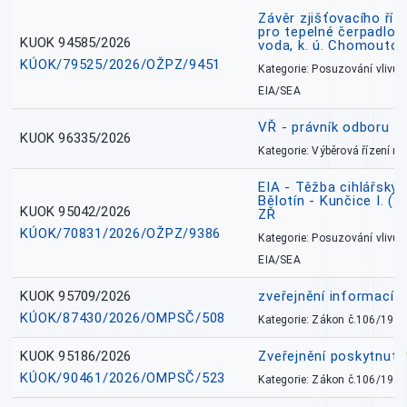
Závěr zjišťovacího říz
pro tepelné čerpadlo
KUOK 94585/2026
voda, k. ú. Chomoutov
KÚOK/79525/2026/OŽPZ/9451
Kategorie: Posuzování vlivů n
EIA/SEA
VŘ - právník odboru zd
KUOK 96335/2026
Kategorie: Výběrová řízení 
EIA - Těžba cihlářských
Bělotín - Kunčice I. (2
KUOK 95042/2026
ZŘ
KÚOK/70831/2026/OŽPZ/9386
Kategorie: Posuzování vlivů n
EIA/SEA
KUOK 95709/2026
zveřejnění informací 
KÚOK/87430/2026/OMPSČ/508
Kategorie: Zákon č.106/1999
KUOK 95186/2026
Zveřejnění poskytnut
KÚOK/90461/2026/OMPSČ/523
Kategorie: Zákon č.106/1999