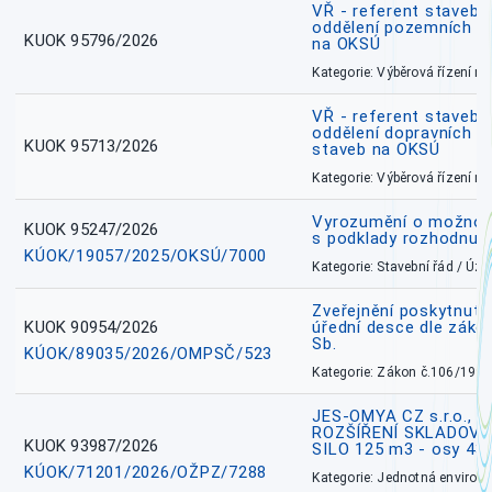
VŘ - referent stavebn
oddělení pozemních a
KUOK 95796/2026
na OKSÚ
Kategorie: Výběrová řízení 
VŘ - referent stavebn
oddělení dopravních a
KUOK 95713/2026
staveb na OKSÚ
Kategorie: Výběrová řízení 
Vyrozumění o možnos
KUOK 95247/2026
s podklady rozhodnutí
KÚOK/19057/2025/OKSÚ/7000
Kategorie: Stavební řád / Ú
Zveřejnění poskytnuté
KUOK 90954/2026
úřední desce dle záko
Sb.
KÚOK/89035/2026/OMPSČ/523
Kategorie: Zákon č.106/1999
JES-OMYA CZ s.r.o., 
ROZŠÍŘENÍ SKLADOVA
KUOK 93987/2026
SILO 125 m3 - osy 43
KÚOK/71201/2026/OŽPZ/7288
Kategorie: Jednotná environ