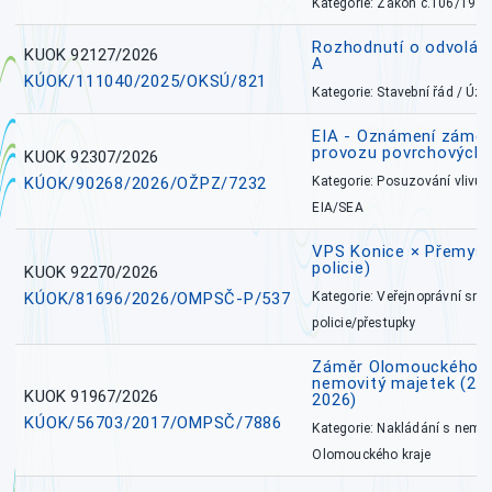
Kategorie: Zákon č.106/1999
Rozhodnutí o odvolán
KUOK 92127/2026
A
KÚOK/111040/2025/OKSÚ/821
Kategorie: Stavební řád / Ú
EIA - Oznámení záměru
provozu povrchových 
KUOK 92307/2026
KÚOK/90268/2026/OŽPZ/7232
Kategorie: Posuzování vlivů n
EIA/SEA
VPS Konice × Přemysl
policie)
KUOK 92270/2026
KÚOK/81696/2026/OMPSČ-P/537
Kategorie: Veřejnoprávní sml
policie/přestupky
Záměr Olomouckého k
nemovitý majetek (27. 7
KUOK 91967/2026
2026)
KÚOK/56703/2017/OMPSČ/7886
Kategorie: Nakládání s nem
Olomouckého kraje