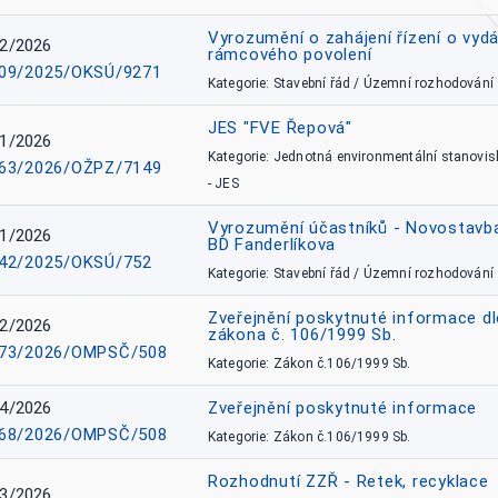
Vyrozumění o zahájení řízení o vydá
2/2026
rámcového povolení
09/2025/OKSÚ/9271
Kategorie: Stavební řád / Územní rozhodování
JES "FVE Řepová"
1/2026
Kategorie: Jednotná environmentální stanovis
63/2026/OŽPZ/7149
- JES
Vyrozumění účastníků - Novostavb
1/2026
BD Fanderlíkova
42/2025/OKSÚ/752
Kategorie: Stavební řád / Územní rozhodování
Zveřejnění poskytnuté informace dl
2/2026
zákona č. 106/1999 Sb.
73/2026/OMPSČ/508
Kategorie: Zákon č.106/1999 Sb.
4/2026
Zveřejnění poskytnuté informace
68/2026/OMPSČ/508
Kategorie: Zákon č.106/1999 Sb.
Rozhodnutí ZZŘ - Retek, recyklace
3/2026