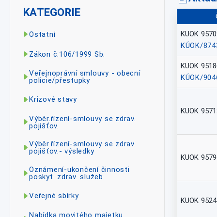
KATEGORIE
KUOK 9570
Ostatní
KÚOK/874
Zákon č.106/1999 Sb.
KUOK 9518
Veřejnoprávní smlouvy - obecní
KÚOK/904
policie/přestupky
Krizové stavy
KUOK 9571
Výběr.řízení-smlouvy se zdrav.
pojišťov.
Výběr.řízení-smlouvy se zdrav.
pojišťov.- výsledky
KUOK 9579
Oznámení-ukončení činnosti
poskyt. zdrav. služeb
Veřejné sbírky
KUOK 9524
Nabídka movitého majetku