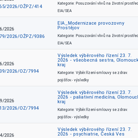
Kategorie: Posuzování vlivů na životní prostřed
65/2026/OŽPZ/414
EIA/SEA
EIA_Modernizace provozovny
Prostějov
6/2026
79/2026/OŽPZ/9386
Kategorie: Posuzování vlivů na životní prostřed
EIA/SEA
Výsledek výběrového řízení 23. 7.
2026 - všeobecná sestra, Olomouc
6/2026
kraj
39/2026/OZ/7994
Kategorie: Výběr.řízení-smlouvy se zdrav.
pojišťov.- výsledky
Výsledek výběrového řízení 23. 7.
2026 - paliativní medicína, Olomouc
9/2026
kraj
13/2026/OZ/7994
Kategorie: Výběr.řízení-smlouvy se zdrav.
pojišťov.- výsledky
Výsledek výběrového řízení 23. 7.
2026 - psychiatrie, Česká Ves
4/2026