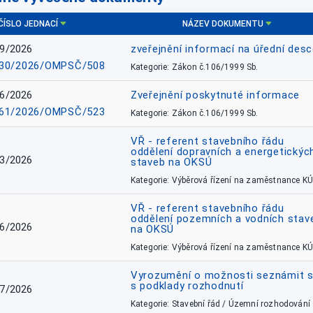
ČÍSLO JEDNACÍ
NÁZEV DOKUMENTU
9/2026
zveřejnění informací na úřední des
30/2026/OMPSČ/508
Kategorie: Zákon č.106/1999 Sb.
6/2026
Zveřejnění poskytnuté informace
61/2026/OMPSČ/523
Kategorie: Zákon č.106/1999 Sb.
VŘ - referent stavebního řádu
oddělení dopravních a energetickýc
3/2026
staveb na OKSÚ
Kategorie: Výběrová řízení na zaměstnance KÚ
VŘ - referent stavebního řádu
oddělení pozemních a vodních stav
6/2026
na OKSÚ
Kategorie: Výběrová řízení na zaměstnance KÚ
Vyrozumění o možnosti seznámit 
s podklady rozhodnutí
7/2026
Kategorie: Stavební řád / Územní rozhodování