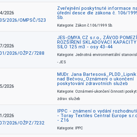
Zveřejnění poskytnuté informace n
4/2026
úřední desce dle zákona č. 106/199
Sb.
35/2026/OMPSČ/523
Kategorie: Zákon č.106/1999 Sb.
JES-OMYA CZ s.r.o., ZÁVOD POMEZÍ
ROZŠÍŘENÍ SKLADOVACÍ KAPACITY
7/2026
SILO 125 m3 - osy 43-44
01/2026/OŽPZ/7288
Kategorie: Jednotná environmentální stanovis
- JES
MUDr. Jana Bartesová_PLDD_Lipník
nad Bečvou_Oznámení o ukončení
poskytování zdravotních služeb
5/2026
Kategorie: Oznámení-ukončení činnosti poskyt
zdrav. služeb
IPPC - známení o vydání rozhodnutí
1/2026
- Toray Textiles Central Europe s.r.
- Z16
07/2026/OŽPZ/7232
Kategorie: IPPC