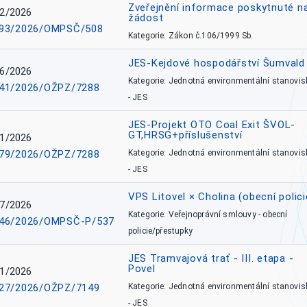
Zveřejnění informace poskytnuté n
2/2026
žádost
93/2026/OMPSČ/508
Kategorie: Zákon č.106/1999 Sb.
JES-Kejdové hospodářství Šumvald 
6/2026
Kategorie: Jednotná environmentální stanovis
41/2026/OŽPZ/7288
- JES
JES-Projekt OTO Coal Exit ŠVOL-
GT,HRSG+příslušenství
1/2026
79/2026/OŽPZ/7288
Kategorie: Jednotná environmentální stanovis
- JES
VPS Litovel × Cholina (obecní polici
7/2026
Kategorie: Veřejnoprávní smlouvy - obecní
46/2026/OMPSČ-P/537
policie/přestupky
JES Tramvajová trať - III. etapa -
Povel
1/2026
27/2026/OŽPZ/7149
Kategorie: Jednotná environmentální stanovis
- JES