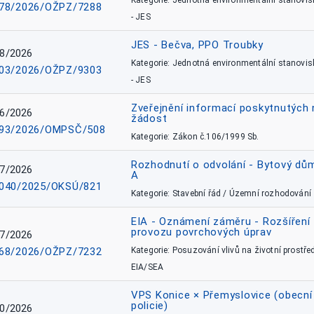
Kategorie: Jednotná environmentální stanovis
78/2026/OŽPZ/7288
- JES
JES - Bečva, PPO Troubky
8/2026
Kategorie: Jednotná environmentální stanovis
03/2026/OŽPZ/9303
- JES
Zveřejnění informací poskytnutých 
6/2026
žádost
93/2026/OMPSČ/508
Kategorie: Zákon č.106/1999 Sb.
Rozhodnutí o odvolání - Bytový dů
7/2026
A
040/2025/OKSÚ/821
Kategorie: Stavební řád / Územní rozhodování
EIA - Oznámení záměru - Rozšíření
provozu povrchových úprav
7/2026
68/2026/OŽPZ/7232
Kategorie: Posuzování vlivů na životní prostřed
EIA/SEA
VPS Konice × Přemyslovice (obecní
policie)
0/2026