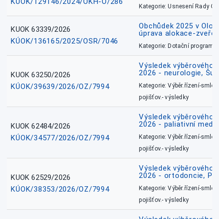
KÚOK/129146/2024/OKH-O/286
Kategorie: Usnesení Rady O
Obchůdek 2025 v Olom
KUOK 63339/2026
úprava alokace-zveřej
KÚOK/136165/2025/OSR/7046
Kategorie: Dotační programy
Výsledek výběrového ří
2026 - neurologie, Šu
KUOK 63250/2026
KÚOK/39639/2026/OZ/7994
Kategorie: Výběr.řízení-smlou
pojišťov.- výsledky
Výsledek výběrového ří
2026 - paliativní medic
KUOK 62484/2026
KÚOK/34577/2026/OZ/7994
Kategorie: Výběr.řízení-smlou
pojišťov.- výsledky
Výsledek výběrového ří
2026 - ortodoncie, Př
KUOK 62529/2026
KÚOK/38353/2026/OZ/7994
Kategorie: Výběr.řízení-smlou
pojišťov.- výsledky