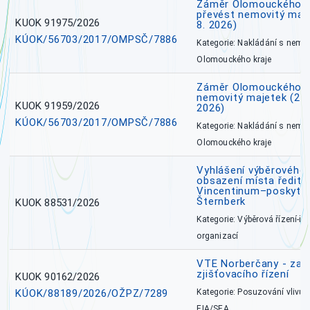
Záměr Olomouckého kr
převést nemovitý majet
KUOK 91975/2026
8. 2026)
KÚOK/56703/2017/OMPSČ/7886
Kategorie: Nakládání s nem
Olomouckého kraje
Záměr Olomouckého k
nemovitý majetek (27. 7
KUOK 91959/2026
2026)
KÚOK/56703/2017/OMPSČ/7886
Kategorie: Nakládání s nem
Olomouckého kraje
Vyhlášení výběrového 
obsazení místa ředite
Vincentinum–poskytova
Šternberk
KUOK 88531/2026
Kategorie: Výběrová řízení-ře
organizací
VTE Norberčany - zahá
zjišťovacího řízení
KUOK 90162/2026
KÚOK/88189/2026/OŽPZ/7289
Kategorie: Posuzování vlivů n
EIA/SEA