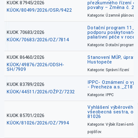
KUOK 87945/2026
přezkumného řízení o
povahy – Změna č. 2 
KÚOK/80499/2026/OSR/9422
Kategorie: Územně plánovac
Dotační program 11_
KUOK 70683/2026
podporu poskytovatel
paliativní péče v roce
KÚOK/70683/2026/OZ/7814
Kategorie: Dotační programy
KUOK 86460/2026
Stanovení MÚP, úprav
Hustopeče
KÚOK/49876/2026/ODSH-
SH/7909
Kategorie: Správní řízení
IPPC- Oznámení o vyd
KUOK 83789/2026
- Precheza a.s._Z18
KÚOK/44511/2026/OŽPZ/7232
Kategorie: IPPC
Vyhlášení výběrového ř
všeobecná sestra, okr
KUOK 85701/2026
81026
KÚOK/81026/2026/OZ/7994
Kategorie: Výběr.řízení-smlou
pojišťov.