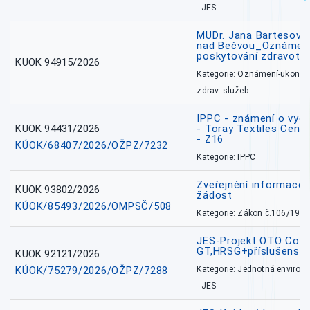
- JES
MUDr. Jana Bartesová
nad Bečvou_Oznámení
poskytování zdravotní
KUOK 94915/2026
Kategorie: Oznámení-ukončen
zdrav. služeb
IPPC - známení o vydá
KUOK 94431/2026
- Toray Textiles Centra
- Z16
KÚOK/68407/2026/OŽPZ/7232
Kategorie: IPPC
Zveřejnění informace 
KUOK 93802/2026
žádost
KÚOK/85493/2026/OMPSČ/508
Kategorie: Zákon č.106/1999
JES-Projekt OTO Coal
GT,HRSG+příslušenstv
KUOK 92121/2026
KÚOK/75279/2026/OŽPZ/7288
Kategorie: Jednotná environ
- JES