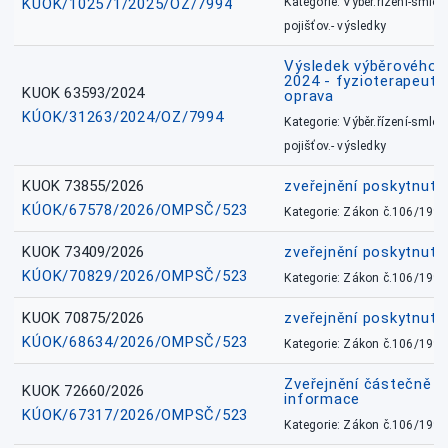
KÚOK/102571/2025/OZ/7994
Kategorie: Výběr.řízení-smlou
pojišťov.- výsledky
Výsledek výběrového ří
2024 - fyzioterapeut, 
KUOK 63593/2024
oprava
KÚOK/31263/2024/OZ/7994
Kategorie: Výběr.řízení-smlou
pojišťov.- výsledky
KUOK 73855/2026
zveřejnění poskytnuté
KÚOK/67578/2026/OMPSČ/523
Kategorie: Zákon č.106/1999
KUOK 73409/2026
zveřejnění poskytnuté
KÚOK/70829/2026/OMPSČ/523
Kategorie: Zákon č.106/1999
KUOK 70875/2026
zveřejnění poskytnuté
KÚOK/68634/2026/OMPSČ/523
Kategorie: Zákon č.106/1999
Zveřejnění částečně 
KUOK 72660/2026
informace
KÚOK/67317/2026/OMPSČ/523
Kategorie: Zákon č.106/1999