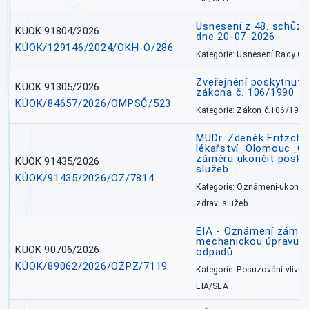
Usnesení z 48. schůz
KUOK 91804/2026
dne 20-07-2026
KÚOK/129146/2024/OKH-O/286
Kategorie: Usnesení Rady O
Zveřejnění poskytnutí
KUOK 91305/2026
zákona č. 106/1990
KÚOK/84657/2026/OMPSČ/523
Kategorie: Zákon č.106/1999
MUDr. Zdeněk Fritzch_
lékařství_Olomouc_O
záměru ukončit poskyt
KUOK 91435/2026
služeb
KÚOK/91435/2026/OZ/7814
Kategorie: Oznámení-ukončen
zdrav. služeb
EIA - Oznámení záměru
mechanickou úpravu a 
KUOK 90706/2026
odpadů
KÚOK/89062/2026/OŽPZ/7119
Kategorie: Posuzování vlivů n
EIA/SEA