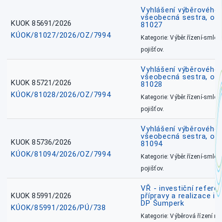
Vyhlášení výběrového ř
všeobecná sestra, okr
KUOK 85691/2026
81027
KÚOK/81027/2026/OZ/7994
Kategorie: Výběr.řízení-smlou
pojišťov.
Vyhlášení výběrového ř
všeobecná sestra, okr
KUOK 85721/2026
81028
KÚOK/81028/2026/OZ/7994
Kategorie: Výběr.řízení-smlou
pojišťov.
Vyhlášení výběrového ř
všeobecná sestra, ok
KUOK 85736/2026
81094
KÚOK/81094/2026/OZ/7994
Kategorie: Výběr.řízení-smlou
pojišťov.
VŘ - investiční refere
KUOK 85991/2026
přípravy a realizace in
DP Šumperk
KÚOK/85991/2026/PÚ/738
Kategorie: Výběrová řízení 