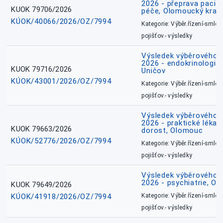
2026 - přeprava pacie
KUOK 79706/2026
péče, Olomoucký kraj
KÚOK/40066/2026/OZ/7994
Kategorie: Výběr.řízení-smlou
pojišťov.- výsledky
Výsledek výběrového ří
2026 - endokrinologie 
KUOK 79716/2026
Uničov
KÚOK/43001/2026/OZ/7994
Kategorie: Výběr.řízení-smlou
pojišťov.- výsledky
Výsledek výběrového ří
2026 - praktické lékařs
KUOK 79663/2026
dorost, Olomouc
KÚOK/52776/2026/OZ/7994
Kategorie: Výběr.řízení-smlou
pojišťov.- výsledky
Výsledek výběrového ří
2026 - psychiatrie, O
KUOK 79649/2026
KÚOK/41918/2026/OZ/7994
Kategorie: Výběr.řízení-smlou
pojišťov.- výsledky