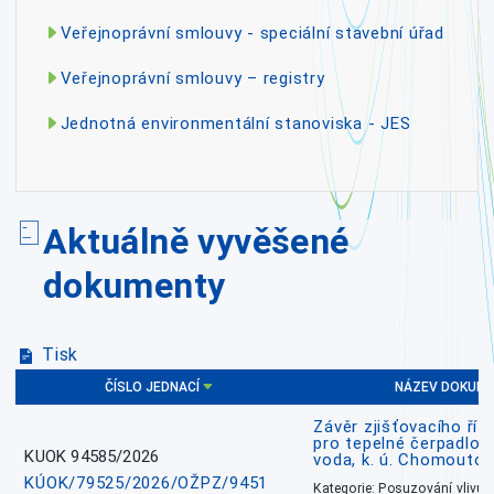
Veřejnoprávní smlouvy - speciální stavební úřad
Veřejnoprávní smlouvy – registry
Jednotná environmentální stanoviska - JES
Aktuálně vyvěšené
dokumenty
Tisk
ČÍSLO JEDNACÍ
NÁZEV DOKUM
Závěr zjišťovacího říz
pro tepelné čerpadlo
KUOK 94585/2026
voda, k. ú. Chomoutov
KÚOK/79525/2026/OŽPZ/9451
Kategorie: Posuzování vlivů n