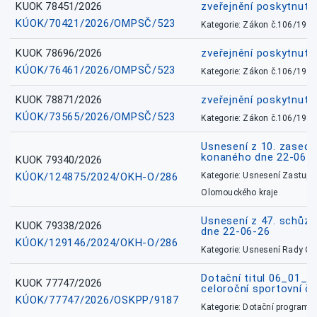
KUOK 78451/2026
zveřejnění poskytnuté
KÚOK/70421/2026/OMPSČ/523
Kategorie: Zákon č.106/1999
KUOK 78696/2026
zveřejnění poskytnuté
KÚOK/76461/2026/OMPSČ/523
Kategorie: Zákon č.106/1999
KUOK 78871/2026
zveřejnění poskytnuté
KÚOK/73565/2026/OMPSČ/523
Kategorie: Zákon č.106/1999
Usnesení z 10. zasedá
konaného dne 22-06-
KUOK 79340/2026
KÚOK/124875/2024/OKH-O/286
Kategorie: Usnesení Zastupit
Olomouckého kraje
Usnesení z 47. schůz
KUOK 79338/2026
dne 22-06-26
KÚOK/129146/2024/OKH-O/286
Kategorie: Usnesení Rady O
Dotační titul 06_01_
KUOK 77747/2026
celoroční sportovní č
KÚOK/77747/2026/OSKPP/9187
Kategorie: Dotační programy