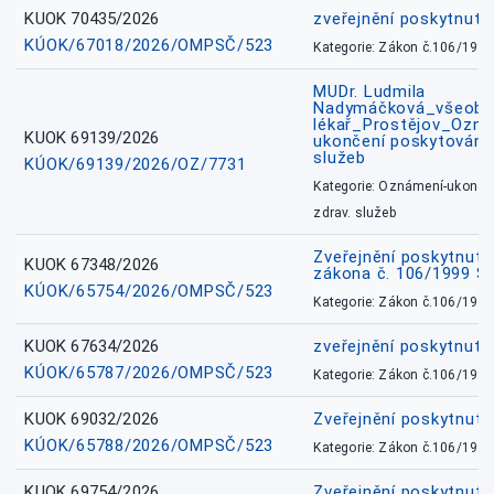
KUOK 70435/2026
zveřejnění poskytnuté
KÚOK/67018/2026/OMPSČ/523
Kategorie: Zákon č.106/1999
MUDr. Ludmila
Nadymáčková_všeobec
lékař_Prostějov_Ozná
KUOK 69139/2026
ukončení poskytování 
služeb
KÚOK/69139/2026/OZ/7731
Kategorie: Oznámení-ukončen
zdrav. služeb
Zveřejnění poskytnuté
KUOK 67348/2026
zákona č. 106/1999 Sb
KÚOK/65754/2026/OMPSČ/523
Kategorie: Zákon č.106/1999
KUOK 67634/2026
zveřejnění poskytnuté
KÚOK/65787/2026/OMPSČ/523
Kategorie: Zákon č.106/1999
KUOK 69032/2026
Zveřejnění poskytnut
KÚOK/65788/2026/OMPSČ/523
Kategorie: Zákon č.106/1999
KUOK 69754/2026
Zveřejnění poskytnut