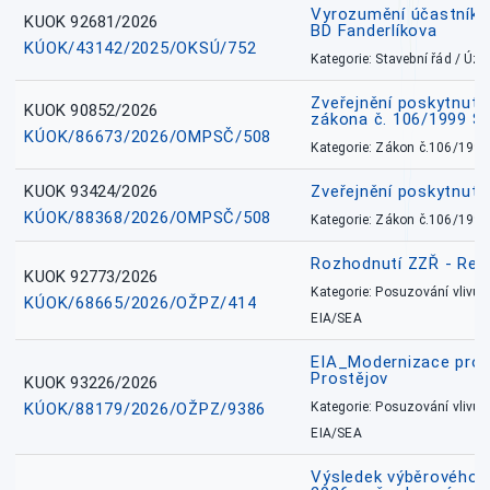
Vyrozumění účastníků
KUOK 92681/2026
BD Fanderlíkova
KÚOK/43142/2025/OKSÚ/752
Kategorie: Stavební řád / Ú
Zveřejnění poskytnuté
KUOK 90852/2026
zákona č. 106/1999 Sb
KÚOK/86673/2026/OMPSČ/508
Kategorie: Zákon č.106/1999
KUOK 93424/2026
Zveřejnění poskytnut
KÚOK/88368/2026/OMPSČ/508
Kategorie: Zákon č.106/1999
Rozhodnutí ZZŘ - Rete
KUOK 92773/2026
Kategorie: Posuzování vlivů n
KÚOK/68665/2026/OŽPZ/414
EIA/SEA
EIA_Modernizace pro
Prostějov
KUOK 93226/2026
KÚOK/88179/2026/OŽPZ/9386
Kategorie: Posuzování vlivů n
EIA/SEA
Výsledek výběrového ří