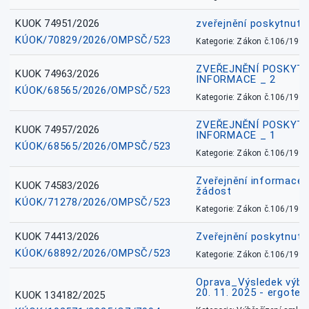
KUOK 74951/2026
zveřejnění poskytnuté
KÚOK/70829/2026/OMPSČ/523
Kategorie: Zákon č.106/1999
ZVEŘEJNĚNÍ POSKYT
KUOK 74963/2026
INFORMACE _ 2
KÚOK/68565/2026/OMPSČ/523
Kategorie: Zákon č.106/1999
ZVEŘEJNĚNÍ POSKYT
KUOK 74957/2026
INFORMACE _ 1
KÚOK/68565/2026/OMPSČ/523
Kategorie: Zákon č.106/1999
Zveřejnění informace 
KUOK 74583/2026
žádost
KÚOK/71278/2026/OMPSČ/523
Kategorie: Zákon č.106/1999
KUOK 74413/2026
Zveřejnění poskytnut
KÚOK/68892/2026/OMPSČ/523
Kategorie: Zákon č.106/1999
Oprava_Výsledek výbě
20. 11. 2025 - ergote
KUOK 134182/2025