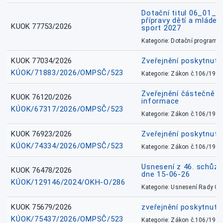
Dotační titul 06_01_
přípravy dětí a mládež
KUOK 77753/2026
sport 2027
Kategorie: Dotační programy
KUOK 77034/2026
Zveřejnění poskytnut
KÚOK/71883/2026/OMPSČ/523
Kategorie: Zákon č.106/1999
Zveřejnění částečně 
KUOK 76120/2026
informace
KÚOK/67317/2026/OMPSČ/523
Kategorie: Zákon č.106/1999
KUOK 76923/2026
Zveřejnění poskytnuté
KÚOK/74334/2026/OMPSČ/523
Kategorie: Zákon č.106/1999
Usnesení z 46. schůz
KUOK 76478/2026
dne 15-06-26
KÚOK/129146/2024/OKH-O/286
Kategorie: Usnesení Rady O
KUOK 75679/2026
zveřejnění poskytnuté
KÚOK/75437/2026/OMPSČ/523
Kategorie: Zákon č.106/1999