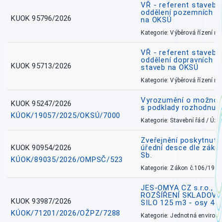
VŘ - referent stavebn
oddělení pozemních a
KUOK 95796/2026
na OKSÚ
Kategorie: Výběrová řízení 
VŘ - referent stavebn
oddělení dopravních a
KUOK 95713/2026
staveb na OKSÚ
Kategorie: Výběrová řízení 
Vyrozumění o možnos
KUOK 95247/2026
s podklady rozhodnutí
KÚOK/19057/2025/OKSÚ/7000
Kategorie: Stavební řád / Ú
Zveřejnění poskytnuté
KUOK 90954/2026
úřední desce dle záko
Sb.
KÚOK/89035/2026/OMPSČ/523
Kategorie: Zákon č.106/1999
JES-OMYA CZ s.r.o., 
ROZŠÍŘENÍ SKLADOVA
KUOK 93987/2026
SILO 125 m3 - osy 43
KÚOK/71201/2026/OŽPZ/7288
Kategorie: Jednotná environ