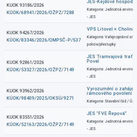
JES-Kejdové hospodářs
KUOK 93186/2026
Kategorie: Jednotná environ
KÚOK/68941/2026/OŽPZ/7288
- JES
VPS Litovel × Cholina 
KUOK 94267/2026
Kategorie: Veřejnoprávní sml
KÚOK/83346/2026/OMPSČ-P/537
policie/přestupky
JES Tramvajová trať - I
Povel
KUOK 92861/2026
KÚOK/53327/2026/OŽPZ/7149
Kategorie: Jednotná environ
- JES
Vyrozumění o zahájení 
KUOK 93962/2026
rámcového povolení
KÚOK/98409/2025/OKSÚ/9271
Kategorie: Stavební řád / Ú
JES "FVE Řepová"
KUOK 83551/2026
Kategorie: Jednotná environ
KÚOK/52163/2026/OŽPZ/7149
- JES