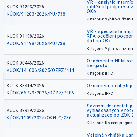
VŘ - analytik interníc
KUOK 91203/2026
oddělení podpory a zp
OKo
KÚOK/91203/2026/PÚ/738
Kategorie: Výběrová řízení 
VŘ - specialista impl
KUOK 91198/2026
RPA oddělení podpory 
dat na OKo
KÚOK/91198/2026/PÚ/738
Kategorie: Výběrová řízení 
Oznámení o NPM rozh
KUOK 90446/2026
Bergasto
KÚOK/141606/2025/OŽPZ/414
Kategorie: IPPC
KUOK 88414/2026
Oznámení o nabytí prá
KÚOK/66779/2026/OŽPZ/7986
Kategorie: IPPC
Seznam dotačních pr
KUOK 89989/2026
vyhlašovaných v roce 
aktualizace po ZOK 22
KÚOK/1109/2025/OKH-O/286
Kategorie: Dotační programy
Veřejná vyhláška Usne