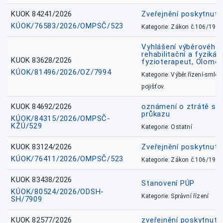
KUOK 84241/2026
Zveřejnění poskytnut
KÚOK/76583/2026/OMPSČ/523
Kategorie: Zákon č.106/1999
Vyhlášení výběrového ř
rehabilitační a fyzikál
KUOK 83628/2026
fyzioterapeut, Olomo
KÚOK/81496/2026/OZ/7994
Kategorie: Výběr.řízení-smlou
pojišťov.
KUOK 84692/2026
oznámení o ztrátě sl
průkazu
KÚOK/84315/2026/OMPSČ-
KŽÚ/529
Kategorie: Ostatní
KUOK 83124/2026
Zveřejnění poskytnut
KÚOK/76411/2026/OMPSČ/523
Kategorie: Zákon č.106/1999
KUOK 83438/2026
Stanovení PÚP
KÚOK/80524/2026/ODSH-
Kategorie: Správní řízení
SH/7909
KUOK 82577/2026
zveřejnění poskytnuté