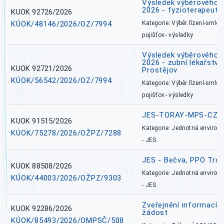
Výsledek výběrového ří
2026 - fyzioterapeut,
KUOK 92726/2026
KÚOK/48146/2026/OZ/7994
Kategorie: Výběr.řízení-smlou
pojišťov.- výsledky
Výsledek výběrového ří
2026 - zubní lékařství,
KUOK 92721/2026
Prostějov
KÚOK/56542/2026/OZ/7994
Kategorie: Výběr.řízení-smlou
pojišťov.- výsledky
JES-TORAY-MPS-CZ
KUOK 91515/2026
Kategorie: Jednotná environ
KÚOK/75278/2026/OŽPZ/7288
- JES
JES - Bečva, PPO Tro
KUOK 88508/2026
Kategorie: Jednotná environ
KÚOK/44003/2026/OŽPZ/9303
- JES
Zveřejnění informací 
KUOK 92286/2026
žádost
KÚOK/85493/2026/OMPSČ/508