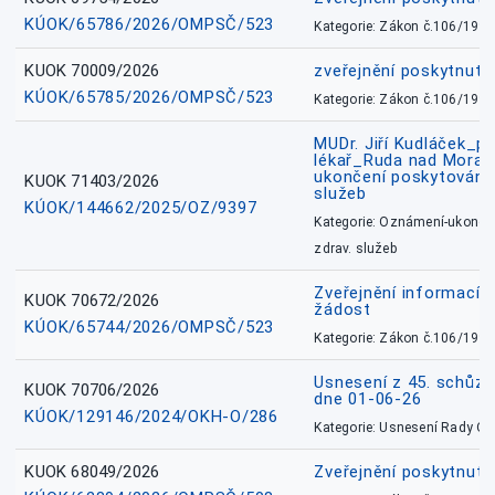
KÚOK/65786/2026/OMPSČ/523
Kategorie: Zákon č.106/1999
KUOK 70009/2026
zveřejnění poskytnuté
KÚOK/65785/2026/OMPSČ/523
Kategorie: Zákon č.106/1999
MUDr. Jiří Kudláček_pr
lékař_Ruda nad Mora
ukončení poskytování 
KUOK 71403/2026
služeb
KÚOK/144662/2025/OZ/9397
Kategorie: Oznámení-ukončen
zdrav. služeb
Zveřejnění informací 
KUOK 70672/2026
žádost
KÚOK/65744/2026/OMPSČ/523
Kategorie: Zákon č.106/1999
Usnesení z 45. schůz
KUOK 70706/2026
dne 01-06-26
KÚOK/129146/2024/OKH-O/286
Kategorie: Usnesení Rady O
KUOK 68049/2026
Zveřejnění poskytnutý