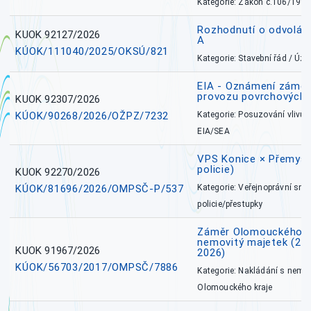
Kategorie: Zákon č.106/1999
Rozhodnutí o odvolán
KUOK 92127/2026
A
KÚOK/111040/2025/OKSÚ/821
Kategorie: Stavební řád / Ú
EIA - Oznámení záměru
provozu povrchových 
KUOK 92307/2026
KÚOK/90268/2026/OŽPZ/7232
Kategorie: Posuzování vlivů n
EIA/SEA
VPS Konice × Přemysl
policie)
KUOK 92270/2026
KÚOK/81696/2026/OMPSČ-P/537
Kategorie: Veřejnoprávní sml
policie/přestupky
Záměr Olomouckého k
nemovitý majetek (27. 7
KUOK 91967/2026
2026)
KÚOK/56703/2017/OMPSČ/7886
Kategorie: Nakládání s nem
Olomouckého kraje