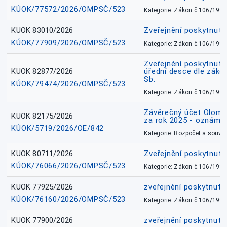
KÚOK/77572/2026/OMPSČ/523
Kategorie: Zákon č.106/1999
KUOK 83010/2026
Zveřejnění poskytnut
KÚOK/77909/2026/OMPSČ/523
Kategorie: Zákon č.106/1999
Zveřejnění poskytnuté
KUOK 82877/2026
úřední desce dle záko
Sb.
KÚOK/79474/2026/OMPSČ/523
Kategorie: Zákon č.106/1999
Závěrečný účet Olomo
KUOK 82175/2026
za rok 2025 - oznámen
KÚOK/5719/2026/OE/842
Kategorie: Rozpočet a souvis
KUOK 80711/2026
Zveřejnění poskytnut
KÚOK/76066/2026/OMPSČ/523
Kategorie: Zákon č.106/1999
KUOK 77925/2026
zveřejnění poskytnuté
KÚOK/76160/2026/OMPSČ/523
Kategorie: Zákon č.106/1999
KUOK 77900/2026
zveřejnění poskytnuté