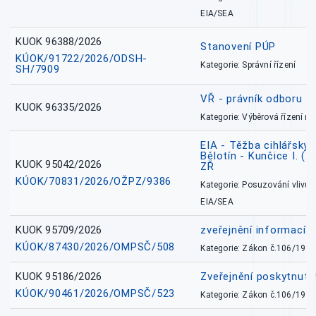
EIA/SEA
KUOK 96388/2026
Stanovení PÚP
KÚOK/91722/2026/ODSH-
Kategorie: Správní řízení
SH/7909
VŘ - právník odboru zd
KUOK 96335/2026
Kategorie: Výběrová řízení 
EIA - Těžba cihlářských
Bělotín - Kunčice I. (2
KUOK 95042/2026
ZŘ
KÚOK/70831/2026/OŽPZ/9386
Kategorie: Posuzování vlivů n
EIA/SEA
KUOK 95709/2026
zveřejnění informací 
KÚOK/87430/2026/OMPSČ/508
Kategorie: Zákon č.106/1999
KUOK 95186/2026
Zveřejnění poskytnut
KÚOK/90461/2026/OMPSČ/523
Kategorie: Zákon č.106/1999