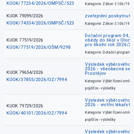
KÚOK/77234/2026/OMPSČ/523
Kategorie: Zákon č.106/1999
KUOK 79099/2026
zveřejnění poskytnuté
KÚOK/74334/2026/OMPSČ/523
Kategorie: Zákon č.106/1999
Dotační program 04_0
KUOK 77519/2026
obědy do škol v Olomo
pro školní rok 2026/2
KÚOK/77519/2026/OŠM/9298
Kategorie: Dotační programy
Výsledek výběrového ří
2026 - všeobecná sest
KUOK 79654/2026
Prostějov
KÚOK/37855/2026/OZ/7994
Kategorie: Výběr.řízení-smlou
pojišťov.- výsledky
Výsledek výběrového ří
2026 - vnitřní lékařstv
KUOK 79729/2026
KÚOK/40101/2026/OZ/7994
Kategorie: Výběr.řízení-smlou
pojišťov.- výsledky
Výsledek výběrového ří