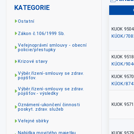
KATEGORIE
Ostatní
KUOK 9504
Zákon č.106/1999 Sb.
KÚOK/708
Veřejnoprávní smlouvy - obecní
policie/přestupky
KUOK 9518
Krizové stavy
KÚOK/904
Výběr.řízení-smlouvy se zdrav.
KUOK 9570
pojišťov.
KÚOK/874
Výběr.řízení-smlouvy se zdrav.
pojišťov.- výsledky
KUOK 9571
Oznámení-ukončení činnosti
poskyt. zdrav. služeb
Veřejné sbírky
Nabídka movitého majetku
KUOK 9579