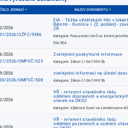
ČÍSLO JEDNACÍ
NÁZEV DOKUMENTU
EIA - Těžba cihlářských hlín v lokali
Bělotín - Kunčice I. (2. podání)- záv
2/2026
ZŘ
31/2026/OŽPZ/9386
Kategorie: Posuzování vlivů na životní prostřed
EIA/SEA
6/2026
Zveřejnění poskytnuté informace
61/2026/OMPSČ/523
Kategorie: Zákon č.106/1999 Sb.
9/2026
zveřejnění informací na úřední des
30/2026/OMPSČ/508
Kategorie: Zákon č.106/1999 Sb.
VŘ - referent stavebního řádu
oddělení dopravních a energetickýc
3/2026
staveb na OKSÚ
Kategorie: Výběrová řízení na zaměstnance KÚ
VŘ - referent stavebního řádu
oddělení pozemních a vodních stav
6/2026