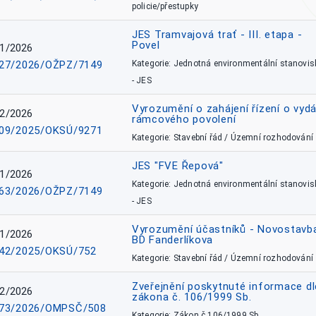
policie/přestupky
JES Tramvajová trať - III. etapa -
Povel
1/2026
27/2026/OŽPZ/7149
Kategorie: Jednotná environmentální stanovis
- JES
Vyrozumění o zahájení řízení o vydá
2/2026
rámcového povolení
09/2025/OKSÚ/9271
Kategorie: Stavební řád / Územní rozhodování
JES "FVE Řepová"
1/2026
Kategorie: Jednotná environmentální stanovis
63/2026/OŽPZ/7149
- JES
Vyrozumění účastníků - Novostavb
1/2026
BD Fanderlíkova
42/2025/OKSÚ/752
Kategorie: Stavební řád / Územní rozhodování
Zveřejnění poskytnuté informace dl
2/2026
zákona č. 106/1999 Sb.
73/2026/OMPSČ/508
Kategorie: Zákon č.106/1999 Sb.