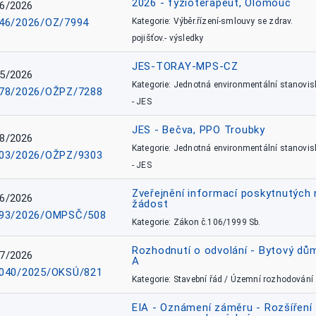
2026 - fyzioterapeut, Olomouc
6/2026
46/2026/OZ/7994
Kategorie: Výběr.řízení-smlouvy se zdrav.
pojišťov.- výsledky
JES-TORAY-MPS-CZ
5/2026
Kategorie: Jednotná environmentální stanovis
78/2026/OŽPZ/7288
- JES
JES - Bečva, PPO Troubky
8/2026
Kategorie: Jednotná environmentální stanovis
03/2026/OŽPZ/9303
- JES
Zveřejnění informací poskytnutých 
6/2026
žádost
93/2026/OMPSČ/508
Kategorie: Zákon č.106/1999 Sb.
Rozhodnutí o odvolání - Bytový dů
7/2026
A
040/2025/OKSÚ/821
Kategorie: Stavební řád / Územní rozhodování
EIA - Oznámení záměru - Rozšíření