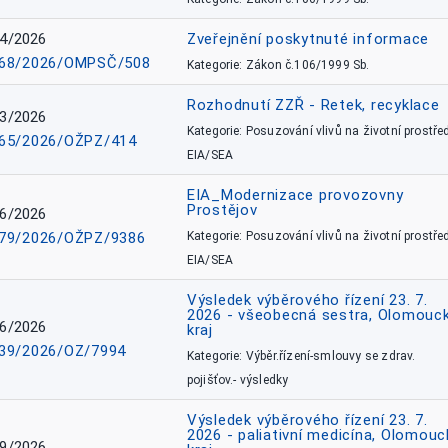
4/2026
Zveřejnění poskytnuté informace
68/2026/OMPSČ/508
Kategorie: Zákon č.106/1999 Sb.
Rozhodnutí ZZŘ - Retek, recyklace
3/2026
Kategorie: Posuzování vlivů na životní prostřed
65/2026/OŽPZ/414
EIA/SEA
EIA_Modernizace provozovny
Prostějov
6/2026
79/2026/OŽPZ/9386
Kategorie: Posuzování vlivů na životní prostřed
EIA/SEA
Výsledek výběrového řízení 23. 7.
2026 - všeobecná sestra, Olomouc
6/2026
kraj
39/2026/OZ/7994
Kategorie: Výběr.řízení-smlouvy se zdrav.
pojišťov.- výsledky
Výsledek výběrového řízení 23. 7.
2026 - paliativní medicína, Olomouc
9/2026