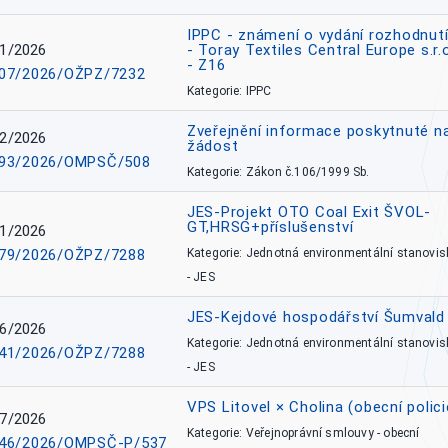
IPPC - známení o vydání rozhodnutí
1/2026
- Toray Textiles Central Europe s.r.
- Z16
07/2026/OŽPZ/7232
Kategorie: IPPC
Zveřejnění informace poskytnuté n
2/2026
žádost
93/2026/OMPSČ/508
Kategorie: Zákon č.106/1999 Sb.
JES-Projekt OTO Coal Exit ŠVOL-
GT,HRSG+příslušenství
1/2026
79/2026/OŽPZ/7288
Kategorie: Jednotná environmentální stanovis
- JES
JES-Kejdové hospodářství Šumvald 
6/2026
Kategorie: Jednotná environmentální stanovis
41/2026/OŽPZ/7288
- JES
VPS Litovel × Cholina (obecní polici
7/2026
Kategorie: Veřejnoprávní smlouvy - obecní
46/2026/OMPSČ-P/537