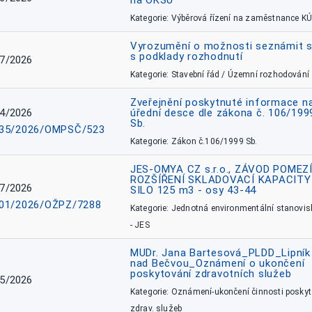
na OKSÚ
Kategorie: Výběrová řízení na zaměstnance KÚ
Vyrozumění o možnosti seznámit 
s podklady rozhodnutí
7/2026
Kategorie: Stavební řád / Územní rozhodování
Zveřejnění poskytnuté informace n
4/2026
úřední desce dle zákona č. 106/199
Sb.
35/2026/OMPSČ/523
Kategorie: Zákon č.106/1999 Sb.
JES-OMYA CZ s.r.o., ZÁVOD POMEZÍ
ROZŠÍŘENÍ SKLADOVACÍ KAPACITY
7/2026
SILO 125 m3 - osy 43-44
01/2026/OŽPZ/7288
Kategorie: Jednotná environmentální stanovis
- JES
MUDr. Jana Bartesová_PLDD_Lipník
nad Bečvou_Oznámení o ukončení
poskytování zdravotních služeb
5/2026
Kategorie: Oznámení-ukončení činnosti poskyt
zdrav. služeb