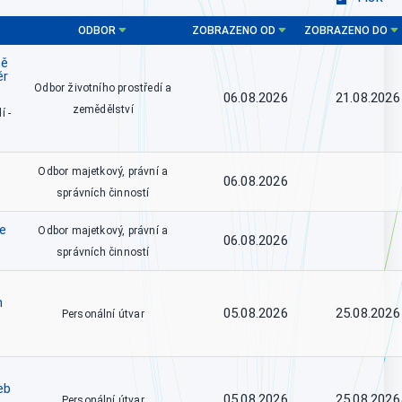
ODBOR
ZOBRAZENO OD
ZOBRAZENO DO
tě
ěr
Odbor životního prostředí a
06.08.2026
21.08.2026
zemědělství
í -
Odbor majetkový, právní a
06.08.2026
správních činností
ce
Odbor majetkový, právní a
06.08.2026
správních činností
h
05.08.2026
25.08.2026
Personální útvar
eb
05.08.2026
25.08.2026
Personální útvar