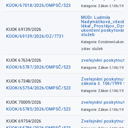
KÚOK/67018/2026/OMPSČ/523
Kategorie: Zákon č.106/1999
MUDr. Ludmila
Nadymáčková_všeobec
lékař_Prostějov_Ozná
KUOK 69139/2026
ukončení poskytování 
služeb
KÚOK/69139/2026/OZ/7731
Kategorie: Oznámení-ukončen
zdrav. služeb
KUOK 67634/2026
zveřejnění poskytnuté
KÚOK/65787/2026/OMPSČ/523
Kategorie: Zákon č.106/1999
Zveřejnění poskytnuté
KUOK 67348/2026
zákona č. 106/1999 Sb
KÚOK/65754/2026/OMPSČ/523
Kategorie: Zákon č.106/1999
KUOK 70009/2026
zveřejnění poskytnuté
KÚOK/65785/2026/OMPSČ/523
Kategorie: Zákon č.106/1999
KUOK 69754/2026
Zveřejnění poskytnut