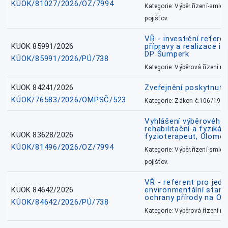
KÚOK/81027/2026/OZ/7994
Kategorie: Výběr.řízení-smlou
pojišťov.
VŘ - investiční refere
KUOK 85991/2026
přípravy a realizace in
DP Šumperk
KÚOK/85991/2026/PÚ/738
Kategorie: Výběrová řízení 
KUOK 84241/2026
Zveřejnění poskytnut
KÚOK/76583/2026/OMPSČ/523
Kategorie: Zákon č.106/1999
Vyhlášení výběrového ř
rehabilitační a fyzikál
KUOK 83628/2026
fyzioterapeut, Olomo
KÚOK/81496/2026/OZ/7994
Kategorie: Výběr.řízení-smlou
pojišťov.
VŘ - referent pro jed
KUOK 84642/2026
environmentální stano
ochrany přírody na O
KÚOK/84642/2026/PÚ/738
Kategorie: Výběrová řízení 