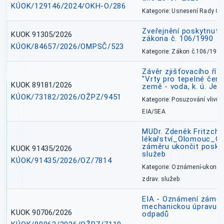
KÚOK/129146/2024/OKH-O/286
Kategorie: Usnesení Rady O
Zveřejnění poskytnutí
KUOK 91305/2026
zákona č. 106/1990
KÚOK/84657/2026/OMPSČ/523
Kategorie: Zákon č.106/1999
Závěr zjišťovacího ří
"Vrty pro tepelné čer
KUOK 89181/2026
země - voda, k. ú. Jes
KÚOK/73182/2026/OŽPZ/9451
Kategorie: Posuzování vlivů n
EIA/SEA
MUDr. Zdeněk Fritzch_
lékařství_Olomouc_O
záměru ukončit poskyt
KUOK 91435/2026
služeb
KÚOK/91435/2026/OZ/7814
Kategorie: Oznámení-ukončen
zdrav. služeb
EIA - Oznámení záměru
mechanickou úpravu a 
KUOK 90706/2026
odpadů