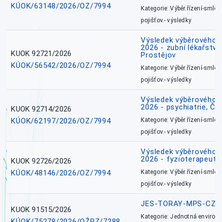
KÚOK/63148/2026/OZ/7994
Kategorie: Výběr.řízení-smlou
pojišťov.- výsledky
Výsledek výběrového ří
2026 - zubní lékařství,
KUOK 92721/2026
Prostějov
KÚOK/56542/2026/OZ/7994
Kategorie: Výběr.řízení-smlou
pojišťov.- výsledky
Výsledek výběrového ří
2026 - psychiatrie, Č
KUOK 92714/2026
KÚOK/62197/2026/OZ/7994
Kategorie: Výběr.řízení-smlou
pojišťov.- výsledky
Výsledek výběrového ří
2026 - fyzioterapeut,
KUOK 92726/2026
KÚOK/48146/2026/OZ/7994
Kategorie: Výběr.řízení-smlou
pojišťov.- výsledky
JES-TORAY-MPS-CZ
KUOK 91515/2026
Kategorie: Jednotná environ
KÚOK/75278/2026/OŽPZ/7288