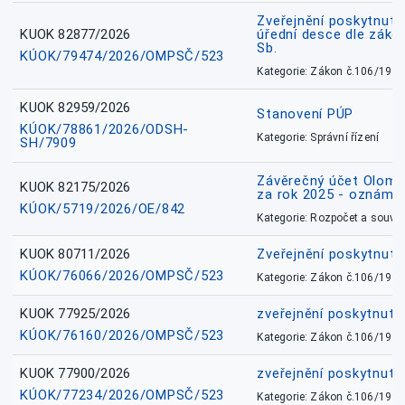
Zveřejnění poskytnuté
KUOK 82877/2026
úřední desce dle záko
Sb.
KÚOK/79474/2026/OMPSČ/523
Kategorie: Zákon č.106/1999
KUOK 82959/2026
Stanovení PÚP
KÚOK/78861/2026/ODSH-
Kategorie: Správní řízení
SH/7909
Závěrečný účet Olomo
KUOK 82175/2026
za rok 2025 - oznámen
KÚOK/5719/2026/OE/842
Kategorie: Rozpočet a souvis
KUOK 80711/2026
Zveřejnění poskytnut
KÚOK/76066/2026/OMPSČ/523
Kategorie: Zákon č.106/1999
KUOK 77925/2026
zveřejnění poskytnuté
KÚOK/76160/2026/OMPSČ/523
Kategorie: Zákon č.106/1999
KUOK 77900/2026
zveřejnění poskytnuté
KÚOK/77234/2026/OMPSČ/523
Kategorie: Zákon č.106/1999