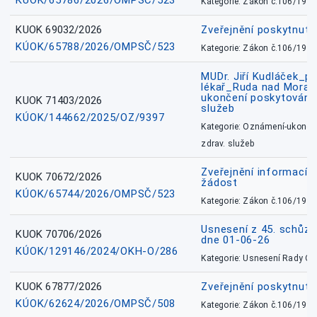
KÚOK/65786/2026/OMPSČ/523
Kategorie: Zákon č.106/1999
KUOK 69032/2026
Zveřejnění poskytnut
KÚOK/65788/2026/OMPSČ/523
Kategorie: Zákon č.106/1999
MUDr. Jiří Kudláček_pr
lékař_Ruda nad Mora
ukončení poskytování 
KUOK 71403/2026
služeb
KÚOK/144662/2025/OZ/9397
Kategorie: Oznámení-ukončen
zdrav. služeb
Zveřejnění informací 
KUOK 70672/2026
žádost
KÚOK/65744/2026/OMPSČ/523
Kategorie: Zákon č.106/1999
Usnesení z 45. schůz
KUOK 70706/2026
dne 01-06-26
KÚOK/129146/2024/OKH-O/286
Kategorie: Usnesení Rady O
KUOK 67877/2026
Zveřejnění poskytnut
KÚOK/62624/2026/OMPSČ/508
Kategorie: Zákon č.106/1999