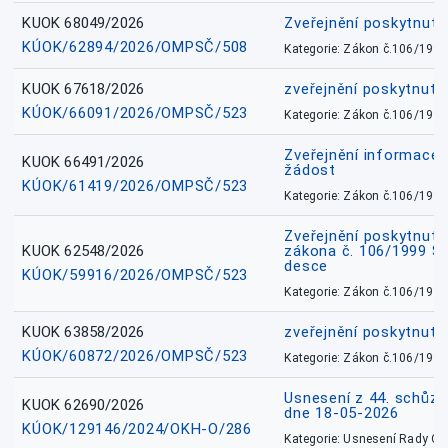
KUOK 68049/2026
Zveřejnění poskytnutý
KÚOK/62894/2026/OMPSČ/508
Kategorie: Zákon č.106/1999
KUOK 67618/2026
zveřejnění poskytnuté
KÚOK/66091/2026/OMPSČ/523
Kategorie: Zákon č.106/1999
Zveřejnění informace 
KUOK 66491/2026
žádost
KÚOK/61419/2026/OMPSČ/523
Kategorie: Zákon č.106/1999
Zveřejnění poskytnuté
KUOK 62548/2026
zákona č. 106/1999 Sb.
desce
KÚOK/59916/2026/OMPSČ/523
Kategorie: Zákon č.106/1999
KUOK 63858/2026
zveřejnění poskytnuté
KÚOK/60872/2026/OMPSČ/523
Kategorie: Zákon č.106/1999
Usnesení z 44. schůz
KUOK 62690/2026
dne 18-05-2026
KÚOK/129146/2024/OKH-O/286
Kategorie: Usnesení Rady O