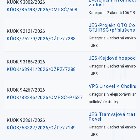
Zveřejnění informace 
KUOK 93802/2026
žádost
KÚOK/85493/2026/OMPSČ/508
Kategorie: Zákon č.106/1999
JES-Projekt OTO Coal
GT,HRSG+příslušenstv
KUOK 92121/2026
KÚOK/75279/2026/OŽPZ/7288
Kategorie: Jednotná environ
- JES
JES-Kejdové hospodářs
KUOK 93186/2026
Kategorie: Jednotná environ
KÚOK/68941/2026/OŽPZ/7288
- JES
VPS Litovel × Cholina 
KUOK 94267/2026
Kategorie: Veřejnoprávní sml
KÚOK/83346/2026/OMPSČ-P/537
policie/přestupky
JES Tramvajová trať - I
Povel
KUOK 92861/2026
KÚOK/53327/2026/OŽPZ/7149
Kategorie: Jednotná environ
- JES