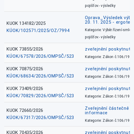
pojišťov.- výsledky
Oprava_Výsledek výbě
20. 11. 2025 - ergote
KUOK 134182/2025
KÚOK/102571/2025/OZ/7994
Kategorie: Výběr.řízení-smlou
pojišťov.- výsledky
KUOK 73855/2026
zveřejnění poskytnuté
KÚOK/67578/2026/OMPSČ/523
Kategorie: Zákon č.106/1999
KUOK 70875/2026
zveřejnění poskytnuté
KÚOK/68634/2026/OMPSČ/523
Kategorie: Zákon č.106/1999
KUOK 73409/2026
zveřejnění poskytnuté
KÚOK/70829/2026/OMPSČ/523
Kategorie: Zákon č.106/1999
Zveřejnění částečně 
KUOK 72660/2026
informace
KÚOK/67317/2026/OMPSČ/523
Kategorie: Zákon č.106/1999
KUOK 70435/2026
zveřejnění poskytnuté