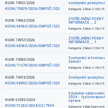
KUOK 74951/2026
zveřejnění poskytnuté
KÚOK/70829/2026/OMPSČ/523
Kategorie: Zákon č.106/1999
ZVEŘEJNĚNÍ POSKYT
KUOK 74963/2026
INFORMACE _ 2
KÚOK/68565/2026/OMPSČ/523
Kategorie: Zákon č.106/1999
ZVEŘEJNĚNÍ POSKYT
KUOK 74957/2026
INFORMACE _ 1
KÚOK/68565/2026/OMPSČ/523
Kategorie: Zákon č.106/1999
Zveřejnění informace 
KUOK 74583/2026
žádost
KÚOK/71278/2026/OMPSČ/523
Kategorie: Zákon č.106/1999
KUOK 74413/2026
Zveřejnění poskytnut
KÚOK/68892/2026/OMPSČ/523
Kategorie: Zákon č.106/1999
Výsledek výběrového ří
2024 - fyzioterapeut, 
KUOK 63593/2024
oprava
KÚOK/31263/2024/OZ/7994
Kategorie: Výběr.řízení-smlou