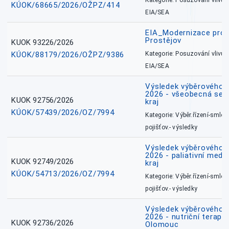
Kategorie: Posuzování vlivů n
KÚOK/68665/2026/OŽPZ/414
EIA/SEA
EIA_Modernizace pro
Prostějov
KUOK 93226/2026
KÚOK/88179/2026/OŽPZ/9386
Kategorie: Posuzování vlivů n
EIA/SEA
Výsledek výběrového ří
2026 - všeobecná ses
KUOK 92756/2026
kraj
KÚOK/57439/2026/OZ/7994
Kategorie: Výběr.řízení-smlou
pojišťov.- výsledky
Výsledek výběrového ří
2026 - paliativní medi
KUOK 92749/2026
kraj
KÚOK/54713/2026/OZ/7994
Kategorie: Výběr.řízení-smlou
pojišťov.- výsledky
Výsledek výběrového ří
2026 - nutriční terape
KUOK 92736/2026
Olomouc