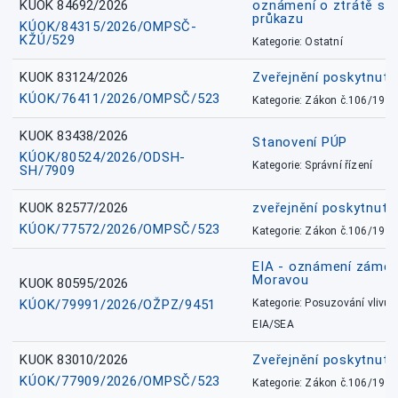
KUOK 84692/2026
oznámení o ztrátě sl
průkazu
KÚOK/84315/2026/OMPSČ-
KŽÚ/529
Kategorie: Ostatní
KUOK 83124/2026
Zveřejnění poskytnut
KÚOK/76411/2026/OMPSČ/523
Kategorie: Zákon č.106/1999
KUOK 83438/2026
Stanovení PÚP
KÚOK/80524/2026/ODSH-
Kategorie: Správní řízení
SH/7909
KUOK 82577/2026
zveřejnění poskytnuté
KÚOK/77572/2026/OMPSČ/523
Kategorie: Zákon č.106/1999
EIA - oznámení záměr
Moravou
KUOK 80595/2026
KÚOK/79991/2026/OŽPZ/9451
Kategorie: Posuzování vlivů n
EIA/SEA
KUOK 83010/2026
Zveřejnění poskytnut
KÚOK/77909/2026/OMPSČ/523
Kategorie: Zákon č.106/1999