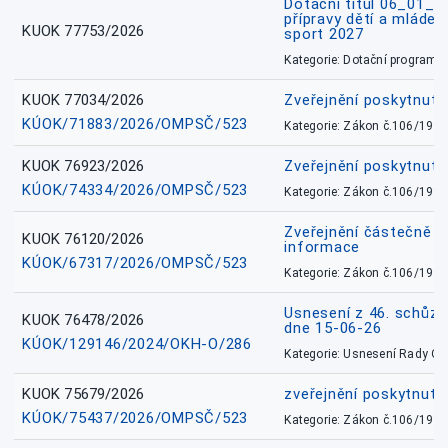
Dotační titul 06_01_
přípravy dětí a mládež
KUOK 77753/2026
sport 2027
Kategorie: Dotační programy
KUOK 77034/2026
Zveřejnění poskytnut
KÚOK/71883/2026/OMPSČ/523
Kategorie: Zákon č.106/1999
KUOK 76923/2026
Zveřejnění poskytnuté
KÚOK/74334/2026/OMPSČ/523
Kategorie: Zákon č.106/1999
Zveřejnění částečně 
KUOK 76120/2026
informace
KÚOK/67317/2026/OMPSČ/523
Kategorie: Zákon č.106/1999
Usnesení z 46. schůz
KUOK 76478/2026
dne 15-06-26
KÚOK/129146/2024/OKH-O/286
Kategorie: Usnesení Rady O
KUOK 75679/2026
zveřejnění poskytnuté
KÚOK/75437/2026/OMPSČ/523
Kategorie: Zákon č.106/1999