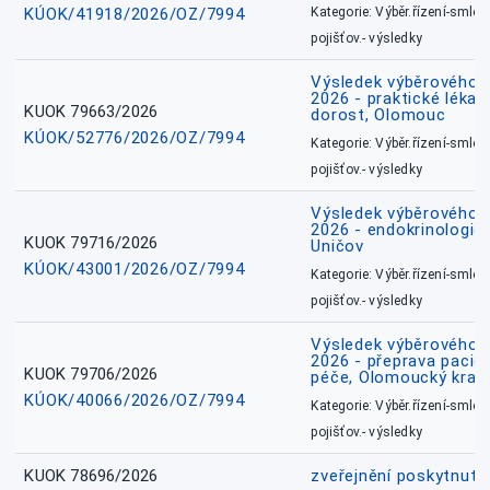
KÚOK/41918/2026/OZ/7994
Kategorie: Výběr.řízení-smlou
pojišťov.- výsledky
Výsledek výběrového ří
2026 - praktické lékařs
KUOK 79663/2026
dorost, Olomouc
KÚOK/52776/2026/OZ/7994
Kategorie: Výběr.řízení-smlou
pojišťov.- výsledky
Výsledek výběrového ří
2026 - endokrinologie 
KUOK 79716/2026
Uničov
KÚOK/43001/2026/OZ/7994
Kategorie: Výběr.řízení-smlou
pojišťov.- výsledky
Výsledek výběrového ří
2026 - přeprava pacie
KUOK 79706/2026
péče, Olomoucký kraj
KÚOK/40066/2026/OZ/7994
Kategorie: Výběr.řízení-smlou
pojišťov.- výsledky
KUOK 78696/2026
zveřejnění poskytnuté