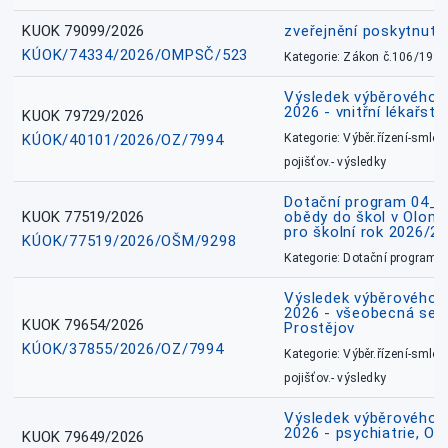
KUOK 79099/2026
zveřejnění poskytnuté
KÚOK/74334/2026/OMPSČ/523
Kategorie: Zákon č.106/1999
Výsledek výběrového ří
2026 - vnitřní lékařstv
KUOK 79729/2026
KÚOK/40101/2026/OZ/7994
Kategorie: Výběr.řízení-smlou
pojišťov.- výsledky
Dotační program 04_0
KUOK 77519/2026
obědy do škol v Olomo
pro školní rok 2026/2
KÚOK/77519/2026/OŠM/9298
Kategorie: Dotační programy
Výsledek výběrového ří
2026 - všeobecná sest
KUOK 79654/2026
Prostějov
KÚOK/37855/2026/OZ/7994
Kategorie: Výběr.řízení-smlou
pojišťov.- výsledky
Výsledek výběrového ří
2026 - psychiatrie, O
KUOK 79649/2026