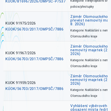
KÚOK/81696/2026/OMPSČ-P/537
Kategorie: Veřejnoprávní sml
policie/přestupky
Záměr Olomouckého kr
převést nemovitý majet
KUOK 91975/2026
8. 2026)
KÚOK/56703/2017/OMPSČ/7886
Kategorie: Nakládání s nem
Olomouckého kraje
Záměr Olomouckého k
nemovitý majetek (27. 7
KUOK 91967/2026
2026)
KÚOK/56703/2017/OMPSČ/7886
Kategorie: Nakládání s nem
Olomouckého kraje
Záměr Olomouckého k
nemovitý majetek (27. 7
KUOK 91959/2026
2026)
KÚOK/56703/2017/OMPSČ/7886
Kategorie: Nakládání s nem
Olomouckého kraje
Vyhlášení výběrového 
obsazení místa ředite