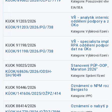
KÚOK/89062/2026/OŽPZ/7119
Kategorie: Posuzování vlivů n
EIA/SEA
VŘ - analytik interníc
KUOK 91203/2026
oddělení podpory a zp
OKo
KÚOK/91203/2026/PÚ/738
Kategorie: Výběrová řízení 
VŘ - specialista impl
KUOK 91198/2026
RPA oddělení podpory 
dat na OKo
KÚOK/91198/2026/PÚ/738
Kategorie: Výběrová řízení 
KUOK 90025/2026
Stanovení PÚP-OOP_I/
Maraton 2026"
KÚOK/68636/2026/ODSH-
SH/9049
Kategorie: Správní řízení
Oznámení o NPM rozh
KUOK 90446/2026
Bergasto
KÚOK/141606/2025/OŽPZ/414
Kategorie: IPPC
KUOK 88414/2026
Oznámení o nabytí prá