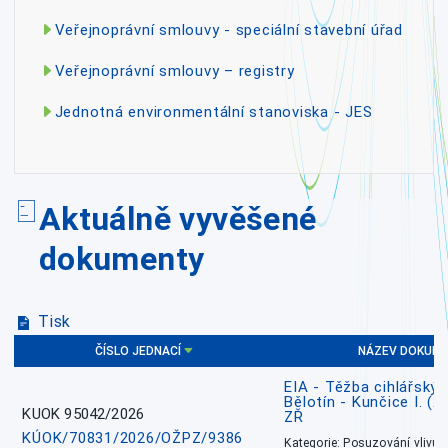
Veřejnoprávní smlouvy - speciální stavební úřad
Veřejnoprávní smlouvy – registry
Jednotná environmentální stanoviska - JES
Aktuálně vyvěšené
dokumenty
Tisk
ČÍSLO JEDNACÍ
NÁZEV DOKUM
EIA - Těžba cihlářských
Bělotín - Kunčice I. (2
KUOK 95042/2026
ZŘ
KÚOK/70831/2026/OŽPZ/9386
Kategorie: Posuzování vlivů n