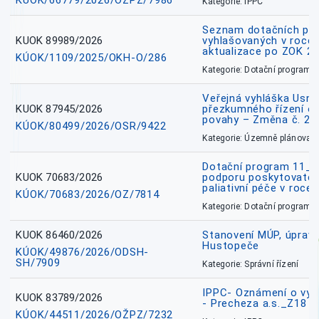
KÚOK/66779/2026/OŽPZ/7986
Kategorie: IPPC
Seznam dotačních pr
KUOK 89989/2026
vyhlašovaných v roce 
aktualizace po ZOK 22
KÚOK/1109/2025/OKH-O/286
Kategorie: Dotační programy
Veřejná vyhláška Usne
KUOK 87945/2026
přezkumného řízení o
povahy – Změna č. 2 
KÚOK/80499/2026/OSR/9422
Kategorie: Územně plánovac
Dotační program 11_
KUOK 70683/2026
podporu poskytovatel
paliativní péče v roce
KÚOK/70683/2026/OZ/7814
Kategorie: Dotační programy
KUOK 86460/2026
Stanovení MÚP, úprav
Hustopeče
KÚOK/49876/2026/ODSH-
SH/7909
Kategorie: Správní řízení
IPPC- Oznámení o vyd
KUOK 83789/2026
- Precheza a.s._Z18
KÚOK/44511/2026/OŽPZ/7232