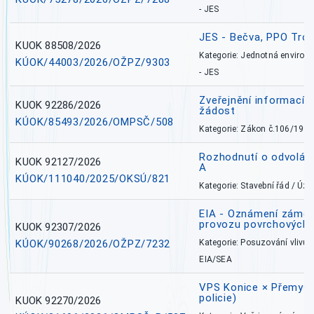
- JES
JES - Bečva, PPO Tro
KUOK 88508/2026
Kategorie: Jednotná environ
KÚOK/44003/2026/OŽPZ/9303
- JES
Zveřejnění informací 
KUOK 92286/2026
žádost
KÚOK/85493/2026/OMPSČ/508
Kategorie: Zákon č.106/1999
Rozhodnutí o odvolán
KUOK 92127/2026
A
KÚOK/111040/2025/OKSÚ/821
Kategorie: Stavební řád / Ú
EIA - Oznámení záměru
provozu povrchových 
KUOK 92307/2026
KÚOK/90268/2026/OŽPZ/7232
Kategorie: Posuzování vlivů n
EIA/SEA
VPS Konice × Přemysl
policie)
KUOK 92270/2026