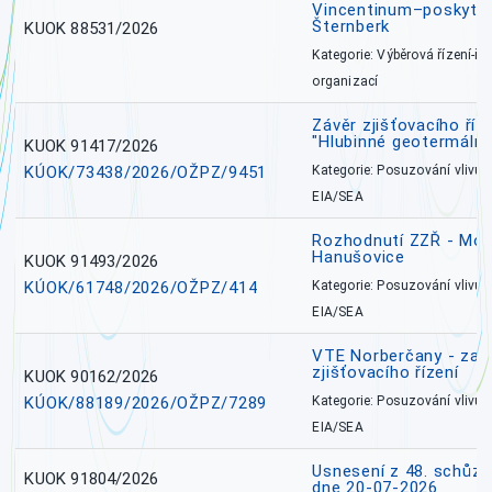
Vincentinum–poskytova
Šternberk
KUOK 88531/2026
Kategorie: Výběrová řízení-ře
organizací
Závěr zjišťovacího ří
"Hlubinné geotermální
KUOK 91417/2026
KÚOK/73438/2026/OŽPZ/9451
Kategorie: Posuzování vlivů n
EIA/SEA
Rozhodnutí ZZŘ - Mobi
Hanušovice
KUOK 91493/2026
KÚOK/61748/2026/OŽPZ/414
Kategorie: Posuzování vlivů n
EIA/SEA
VTE Norberčany - zahá
zjišťovacího řízení
KUOK 90162/2026
KÚOK/88189/2026/OŽPZ/7289
Kategorie: Posuzování vlivů n
EIA/SEA
Usnesení z 48. schůz
KUOK 91804/2026
dne 20-07-2026