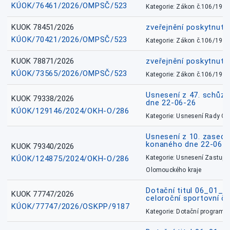
KÚOK/76461/2026/OMPSČ/523
Kategorie: Zákon č.106/1999
KUOK 78451/2026
zveřejnění poskytnuté
KÚOK/70421/2026/OMPSČ/523
Kategorie: Zákon č.106/1999
KUOK 78871/2026
zveřejnění poskytnuté
KÚOK/73565/2026/OMPSČ/523
Kategorie: Zákon č.106/1999
Usnesení z 47. schůz
KUOK 79338/2026
dne 22-06-26
KÚOK/129146/2024/OKH-O/286
Kategorie: Usnesení Rady O
Usnesení z 10. zasedá
konaného dne 22-06-
KUOK 79340/2026
KÚOK/124875/2024/OKH-O/286
Kategorie: Usnesení Zastupit
Olomouckého kraje
Dotační titul 06_01_
KUOK 77747/2026
celoroční sportovní č
KÚOK/77747/2026/OSKPP/9187
Kategorie: Dotační programy