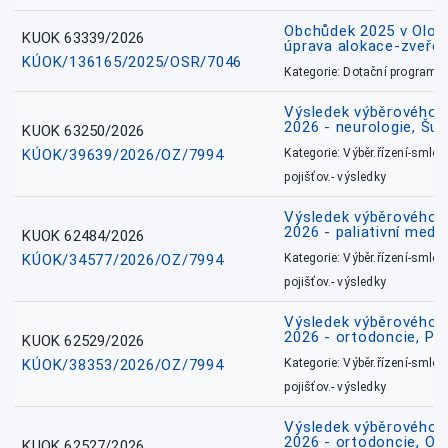
Obchůdek 2025 v Olom
KUOK 63339/2026
úprava alokace-zveřej
KÚOK/136165/2025/OSR/7046
Kategorie: Dotační programy
Výsledek výběrového ří
2026 - neurologie, Šu
KUOK 63250/2026
KÚOK/39639/2026/OZ/7994
Kategorie: Výběr.řízení-smlou
pojišťov.- výsledky
Výsledek výběrového ří
2026 - paliativní medic
KUOK 62484/2026
KÚOK/34577/2026/OZ/7994
Kategorie: Výběr.řízení-smlou
pojišťov.- výsledky
Výsledek výběrového ří
2026 - ortodoncie, Př
KUOK 62529/2026
KÚOK/38353/2026/OZ/7994
Kategorie: Výběr.řízení-smlou
pojišťov.- výsledky
Výsledek výběrového ří
2026 - ortodoncie, O
KUOK 62527/2026