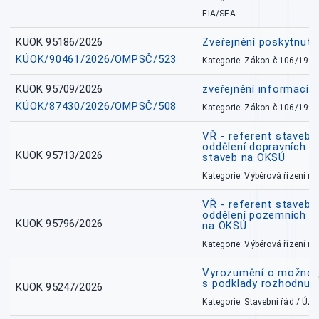
EIA/SEA
KUOK 95186/2026
Zveřejnění poskytnut
KÚOK/90461/2026/OMPSČ/523
Kategorie: Zákon č.106/1999
KUOK 95709/2026
zveřejnění informací 
KÚOK/87430/2026/OMPSČ/508
Kategorie: Zákon č.106/1999
VŘ - referent stavebn
oddělení dopravních a
KUOK 95713/2026
staveb na OKSÚ
Kategorie: Výběrová řízení 
VŘ - referent stavebn
oddělení pozemních a
KUOK 95796/2026
na OKSÚ
Kategorie: Výběrová řízení 
Vyrozumění o možnos
s podklady rozhodnutí
KUOK 95247/2026
Kategorie: Stavební řád / Ú