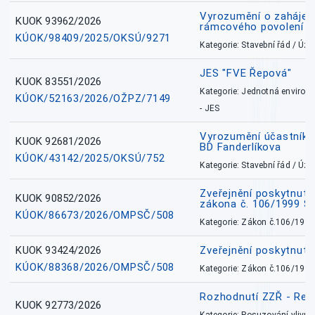
Vyrozumění o zahájení 
KUOK 93962/2026
rámcového povolení
KÚOK/98409/2025/OKSÚ/9271
Kategorie: Stavební řád / Ú
JES "FVE Řepová"
KUOK 83551/2026
Kategorie: Jednotná environ
KÚOK/52163/2026/OŽPZ/7149
- JES
Vyrozumění účastníků
KUOK 92681/2026
BD Fanderlíkova
KÚOK/43142/2025/OKSÚ/752
Kategorie: Stavební řád / Ú
Zveřejnění poskytnuté
KUOK 90852/2026
zákona č. 106/1999 Sb
KÚOK/86673/2026/OMPSČ/508
Kategorie: Zákon č.106/1999
KUOK 93424/2026
Zveřejnění poskytnut
KÚOK/88368/2026/OMPSČ/508
Kategorie: Zákon č.106/1999
Rozhodnutí ZZŘ - Rete
KUOK 92773/2026