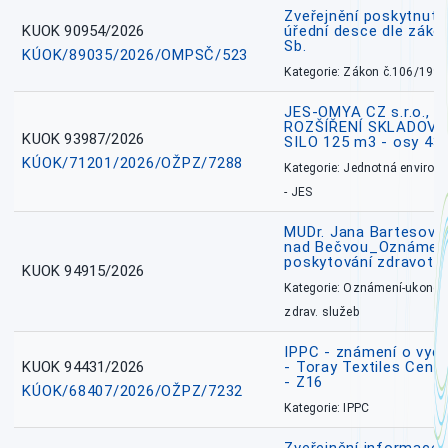
Zveřejnění poskytnuté
KUOK 90954/2026
úřední desce dle záko
Sb.
KÚOK/89035/2026/OMPSČ/523
Kategorie: Zákon č.106/1999
JES-OMYA CZ s.r.o., 
ROZŠÍŘENÍ SKLADOVA
KUOK 93987/2026
SILO 125 m3 - osy 43
KÚOK/71201/2026/OŽPZ/7288
Kategorie: Jednotná environ
- JES
MUDr. Jana Bartesová
nad Bečvou_Oznámení
poskytování zdravotní
KUOK 94915/2026
Kategorie: Oznámení-ukončen
zdrav. služeb
IPPC - známení o vydá
KUOK 94431/2026
- Toray Textiles Centra
- Z16
KÚOK/68407/2026/OŽPZ/7232
Kategorie: IPPC