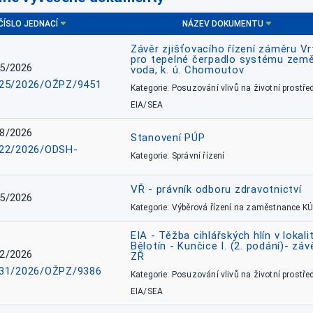
ČÍSLO JEDNACÍ
NÁZEV DOKUMENTU
Závěr zjišťovacího řízení záměru Vr
pro tepelné čerpadlo systému země
5/2026
voda, k. ú. Chomoutov
25/2026/OŽPZ/9451
Kategorie: Posuzování vlivů na životní prostřed
EIA/SEA
8/2026
Stanovení PÚP
22/2026/ODSH-
Kategorie: Správní řízení
VŘ - právník odboru zdravotnictví
5/2026
Kategorie: Výběrová řízení na zaměstnance KÚ
EIA - Těžba cihlářských hlín v lokali
Bělotín - Kunčice I. (2. podání)- záv
2/2026
ZŘ
31/2026/OŽPZ/9386
Kategorie: Posuzování vlivů na životní prostřed
EIA/SEA