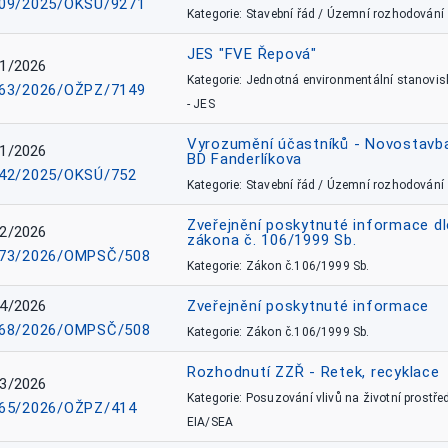
09/2025/OKSÚ/9271
Kategorie: Stavební řád / Územní rozhodování
JES "FVE Řepová"
1/2026
Kategorie: Jednotná environmentální stanovis
63/2026/OŽPZ/7149
- JES
Vyrozumění účastníků - Novostavb
1/2026
BD Fanderlíkova
42/2025/OKSÚ/752
Kategorie: Stavební řád / Územní rozhodování
Zveřejnění poskytnuté informace dl
2/2026
zákona č. 106/1999 Sb.
73/2026/OMPSČ/508
Kategorie: Zákon č.106/1999 Sb.
4/2026
Zveřejnění poskytnuté informace
68/2026/OMPSČ/508
Kategorie: Zákon č.106/1999 Sb.
Rozhodnutí ZZŘ - Retek, recyklace
3/2026
Kategorie: Posuzování vlivů na životní prostřed
65/2026/OŽPZ/414
EIA/SEA