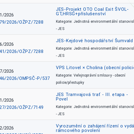
JES-Projekt OTO Coal Exit ŠVOL-
GT,HRSG+příslušenství
1/2026
79/2026/OŽPZ/7288
Kategorie: Jednotná environmentální stanovis
- JES
JES-Kejdové hospodářství Šumvald 
6/2026
Kategorie: Jednotná environmentální stanovis
41/2026/OŽPZ/7288
- JES
VPS Litovel × Cholina (obecní polici
7/2026
Kategorie: Veřejnoprávní smlouvy - obecní
46/2026/OMPSČ-P/537
policie/přestupky
JES Tramvajová trať - III. etapa -
Povel
1/2026
27/2026/OŽPZ/7149
Kategorie: Jednotná environmentální stanovis
- JES
Vyrozumění o zahájení řízení o vydá
2/2026
rámcového povolení