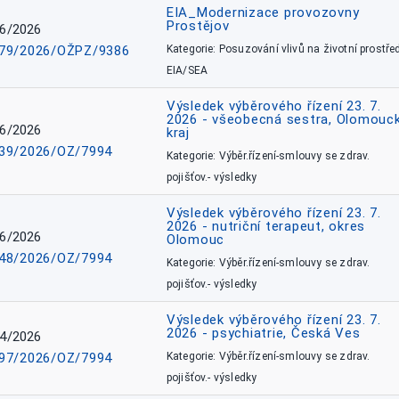
EIA_Modernizace provozovny
Prostějov
6/2026
79/2026/OŽPZ/9386
Kategorie: Posuzování vlivů na životní prostřed
EIA/SEA
Výsledek výběrového řízení 23. 7.
2026 - všeobecná sestra, Olomouc
6/2026
kraj
39/2026/OZ/7994
Kategorie: Výběr.řízení-smlouvy se zdrav.
pojišťov.- výsledky
Výsledek výběrového řízení 23. 7.
2026 - nutriční terapeut, okres
6/2026
Olomouc
48/2026/OZ/7994
Kategorie: Výběr.řízení-smlouvy se zdrav.
pojišťov.- výsledky
Výsledek výběrového řízení 23. 7.
2026 - psychiatrie, Česká Ves
4/2026
97/2026/OZ/7994
Kategorie: Výběr.řízení-smlouvy se zdrav.
pojišťov.- výsledky