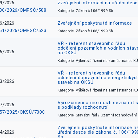
9/2026
zveřejnění informací na úřední des
30/2026/OMPSČ/508
Kategorie: Zákon č.106/1999 Sb.
6/2026
Zveřejnění poskytnuté informace
61/2026/OMPSČ/523
Kategorie: Zákon č.106/1999 Sb.
VŘ - referent stavebního řádu
oddělení pozemních a vodních stav
6/2026
na OKSÚ
Kategorie: Výběrová řízení na zaměstnance KÚ
VŘ - referent stavebního řádu
oddělení dopravních a energetickýc
3/2026
staveb na OKSÚ
Kategorie: Výběrová řízení na zaměstnance KÚ
Vyrozumění o možnosti seznámit 
7/2026
s podklady rozhodnutí
57/2025/OKSÚ/7000
Kategorie: Stavební řád / Územní rozhodování
Zveřejnění poskytnuté informace n
4/2026
úřední desce dle zákona č. 106/199
Sb.