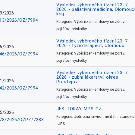
Výsledek výběrového řízení 23. 7.
2026 - paliativní medicína, Olomouc
9/2026
kraj
13/2026/OZ/7994
Kategorie: Výběr.řízení-smlouvy se zdrav.
pojišťov.- výsledky
Výsledek výběrového řízení 23. 7.
2026 - fyzioterapeut, Olomouc
6/2026
46/2026/OZ/7994
Kategorie: Výběr.řízení-smlouvy se zdrav.
pojišťov.- výsledky
Výsledek výběrového řízení 23. 7.
2026 - zubní lékařství, okres
1/2026
Prostějov
42/2026/OZ/7994
Kategorie: Výběr.řízení-smlouvy se zdrav.
pojišťov.- výsledky
JES-TORAY-MPS-CZ
5/2026
Kategorie: Jednotná environmentální stanovis
78/2026/OŽPZ/7288
- JES