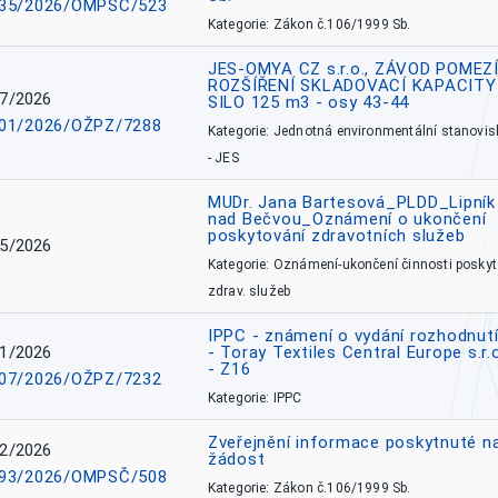
35/2026/OMPSČ/523
Kategorie: Zákon č.106/1999 Sb.
JES-OMYA CZ s.r.o., ZÁVOD POMEZÍ
ROZŠÍŘENÍ SKLADOVACÍ KAPACITY
7/2026
SILO 125 m3 - osy 43-44
01/2026/OŽPZ/7288
Kategorie: Jednotná environmentální stanovis
- JES
MUDr. Jana Bartesová_PLDD_Lipník
nad Bečvou_Oznámení o ukončení
poskytování zdravotních služeb
5/2026
Kategorie: Oznámení-ukončení činnosti poskyt
zdrav. služeb
IPPC - známení o vydání rozhodnutí
1/2026
- Toray Textiles Central Europe s.r.
- Z16
07/2026/OŽPZ/7232
Kategorie: IPPC
Zveřejnění informace poskytnuté n
2/2026
žádost
93/2026/OMPSČ/508
Kategorie: Zákon č.106/1999 Sb.