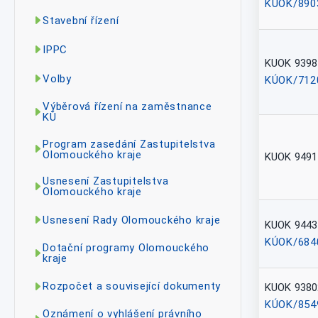
KÚOK/890
Stavební řízení
IPPC
KUOK 9398
Volby
KÚOK/712
Výběrová řízení na zaměstnance
KÚ
Program zasedání Zastupitelstva
Olomouckého kraje
KUOK 9491
Usnesení Zastupitelstva
Olomouckého kraje
Usnesení Rady Olomouckého kraje
KUOK 9443
KÚOK/684
Dotační programy Olomouckého
kraje
Rozpočet a související dokumenty
KUOK 9380
KÚOK/854
Oznámení o vyhlášení právního