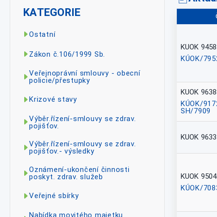
KATEGORIE
Ostatní
KUOK 9458
Zákon č.106/1999 Sb.
KÚOK/795
Veřejnoprávní smlouvy - obecní
policie/přestupky
KUOK 9638
Krizové stavy
KÚOK/917
SH/7909
Výběr.řízení-smlouvy se zdrav.
pojišťov.
KUOK 9633
Výběr.řízení-smlouvy se zdrav.
pojišťov.- výsledky
Oznámení-ukončení činnosti
KUOK 9504
poskyt. zdrav. služeb
KÚOK/708
Veřejné sbírky
Nabídka movitého majetku