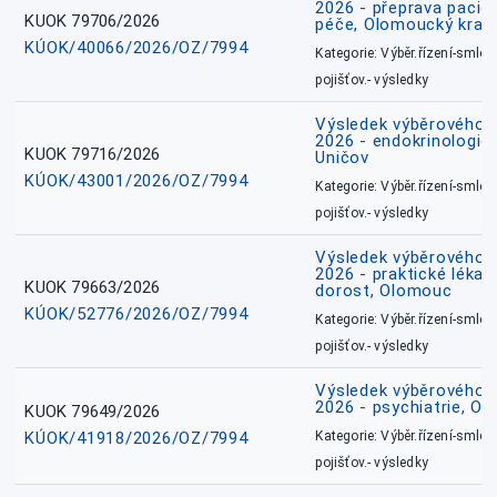
2026 - přeprava pacie
KUOK 79706/2026
péče, Olomoucký kraj
KÚOK/40066/2026/OZ/7994
Kategorie: Výběr.řízení-smlou
pojišťov.- výsledky
Výsledek výběrového ří
2026 - endokrinologie 
KUOK 79716/2026
Uničov
KÚOK/43001/2026/OZ/7994
Kategorie: Výběr.řízení-smlou
pojišťov.- výsledky
Výsledek výběrového ří
2026 - praktické lékařs
KUOK 79663/2026
dorost, Olomouc
KÚOK/52776/2026/OZ/7994
Kategorie: Výběr.řízení-smlou
pojišťov.- výsledky
Výsledek výběrového ří
2026 - psychiatrie, O
KUOK 79649/2026
KÚOK/41918/2026/OZ/7994
Kategorie: Výběr.řízení-smlou
pojišťov.- výsledky