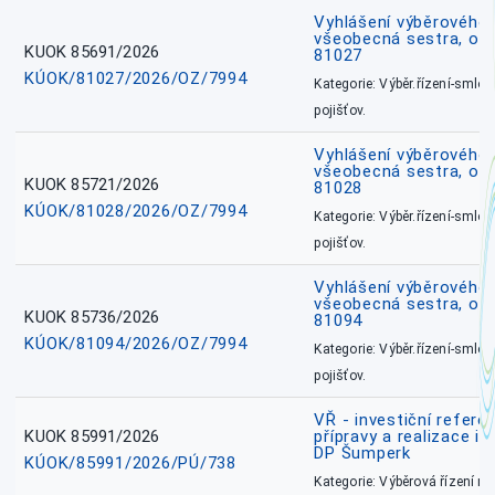
Vyhlášení výběrového ř
všeobecná sestra, okr
KUOK 85691/2026
81027
KÚOK/81027/2026/OZ/7994
Kategorie: Výběr.řízení-smlou
pojišťov.
Vyhlášení výběrového ř
všeobecná sestra, okr
KUOK 85721/2026
81028
KÚOK/81028/2026/OZ/7994
Kategorie: Výběr.řízení-smlou
pojišťov.
Vyhlášení výběrového ř
všeobecná sestra, ok
KUOK 85736/2026
81094
KÚOK/81094/2026/OZ/7994
Kategorie: Výběr.řízení-smlou
pojišťov.
VŘ - investiční refere
KUOK 85991/2026
přípravy a realizace in
DP Šumperk
KÚOK/85991/2026/PÚ/738
Kategorie: Výběrová řízení 