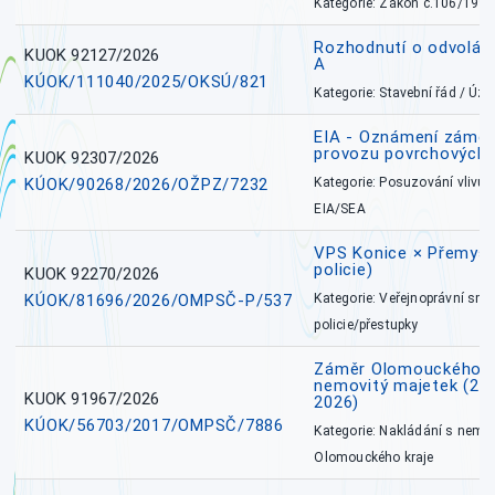
Kategorie: Zákon č.106/1999
Rozhodnutí o odvolán
KUOK 92127/2026
A
KÚOK/111040/2025/OKSÚ/821
Kategorie: Stavební řád / Ú
EIA - Oznámení záměru
provozu povrchových 
KUOK 92307/2026
KÚOK/90268/2026/OŽPZ/7232
Kategorie: Posuzování vlivů n
EIA/SEA
VPS Konice × Přemysl
policie)
KUOK 92270/2026
KÚOK/81696/2026/OMPSČ-P/537
Kategorie: Veřejnoprávní sml
policie/přestupky
Záměr Olomouckého k
nemovitý majetek (27. 7
KUOK 91967/2026
2026)
KÚOK/56703/2017/OMPSČ/7886
Kategorie: Nakládání s nem
Olomouckého kraje