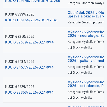
KÚOK/129146/2024/OKH-O/286
Kategorie: Usnesení Rady O
Obchůdek 2025 v Olom
KUOK 63339/2026
úprava alokace-zveřej
KÚOK/136165/2025/OSR/7046
Kategorie: Dotační programy
Výsledek výběrového ří
2026 - neurologie, Šu
KUOK 63250/2026
KÚOK/39639/2026/OZ/7994
Kategorie: Výběr.řízení-smlou
pojišťov.- výsledky
Výsledek výběrového ří
2026 - paliativní medic
KUOK 62484/2026
KÚOK/34577/2026/OZ/7994
Kategorie: Výběr.řízení-smlou
pojišťov.- výsledky
Výsledek výběrového ří
2026 - ortodoncie, Př
KUOK 62529/2026
KÚOK/38353/2026/OZ/7994
Kategorie: Výběr.řízení-smlou
pojišťov.- výsledky