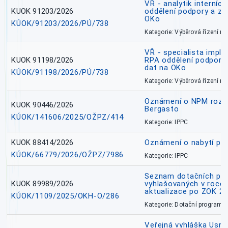
VŘ - analytik interníc
KUOK 91203/2026
oddělení podpory a zp
OKo
KÚOK/91203/2026/PÚ/738
Kategorie: Výběrová řízení 
VŘ - specialista impl
KUOK 91198/2026
RPA oddělení podpory 
dat na OKo
KÚOK/91198/2026/PÚ/738
Kategorie: Výběrová řízení 
Oznámení o NPM rozh
KUOK 90446/2026
Bergasto
KÚOK/141606/2025/OŽPZ/414
Kategorie: IPPC
KUOK 88414/2026
Oznámení o nabytí prá
KÚOK/66779/2026/OŽPZ/7986
Kategorie: IPPC
Seznam dotačních pr
KUOK 89989/2026
vyhlašovaných v roce 
aktualizace po ZOK 22
KÚOK/1109/2025/OKH-O/286
Kategorie: Dotační programy
Veřejná vyhláška Usne