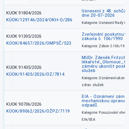
Usnesení z 48. schůz
KUOK 91804/2026
dne 20-07-2026
KÚOK/129146/2024/OKH-O/286
Kategorie: Usnesení Rady O
Zveřejnění poskytnutí
KUOK 91305/2026
zákona č. 106/1990
KÚOK/84657/2026/OMPSČ/523
Kategorie: Zákon č.106/1999
MUDr. Zdeněk Fritzch_
lékařství_Olomouc_O
záměru ukončit poskyt
KUOK 91435/2026
služeb
KÚOK/91435/2026/OZ/7814
Kategorie: Oznámení-ukončen
zdrav. služeb
EIA - Oznámení záměru
mechanickou úpravu a 
KUOK 90706/2026
odpadů
KÚOK/89062/2026/OŽPZ/7119
Kategorie: Posuzování vlivů n
EIA/SEA