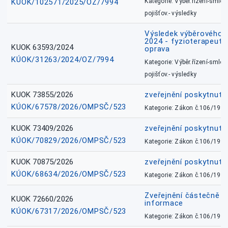
KÚOK/102571/2025/OZ/7994
Kategorie: Výběr.řízení-smlou
pojišťov.- výsledky
Výsledek výběrového ří
2024 - fyzioterapeut, 
KUOK 63593/2024
oprava
KÚOK/31263/2024/OZ/7994
Kategorie: Výběr.řízení-smlou
pojišťov.- výsledky
KUOK 73855/2026
zveřejnění poskytnuté
KÚOK/67578/2026/OMPSČ/523
Kategorie: Zákon č.106/1999
KUOK 73409/2026
zveřejnění poskytnuté
KÚOK/70829/2026/OMPSČ/523
Kategorie: Zákon č.106/1999
KUOK 70875/2026
zveřejnění poskytnuté
KÚOK/68634/2026/OMPSČ/523
Kategorie: Zákon č.106/1999
Zveřejnění částečně 
KUOK 72660/2026
informace
KÚOK/67317/2026/OMPSČ/523
Kategorie: Zákon č.106/1999