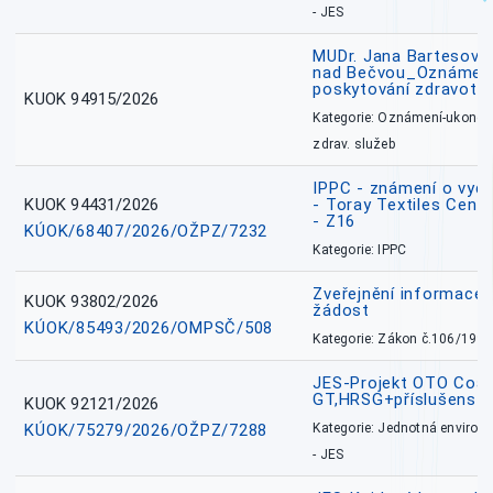
- JES
MUDr. Jana Bartesová
nad Bečvou_Oznámení
poskytování zdravotní
KUOK 94915/2026
Kategorie: Oznámení-ukončen
zdrav. služeb
IPPC - známení o vydá
KUOK 94431/2026
- Toray Textiles Centra
- Z16
KÚOK/68407/2026/OŽPZ/7232
Kategorie: IPPC
Zveřejnění informace 
KUOK 93802/2026
žádost
KÚOK/85493/2026/OMPSČ/508
Kategorie: Zákon č.106/1999
JES-Projekt OTO Coal
GT,HRSG+příslušenstv
KUOK 92121/2026
KÚOK/75279/2026/OŽPZ/7288
Kategorie: Jednotná environ
- JES