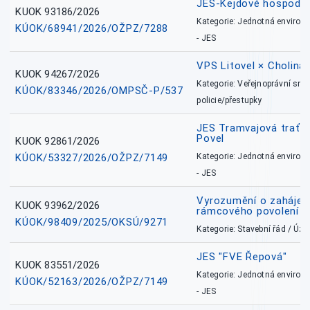
JES-Kejdové hospodářs
KUOK 93186/2026
Kategorie: Jednotná environ
KÚOK/68941/2026/OŽPZ/7288
- JES
VPS Litovel × Cholina 
KUOK 94267/2026
Kategorie: Veřejnoprávní sml
KÚOK/83346/2026/OMPSČ-P/537
policie/přestupky
JES Tramvajová trať - I
Povel
KUOK 92861/2026
KÚOK/53327/2026/OŽPZ/7149
Kategorie: Jednotná environ
- JES
Vyrozumění o zahájení 
KUOK 93962/2026
rámcového povolení
KÚOK/98409/2025/OKSÚ/9271
Kategorie: Stavební řád / Ú
JES "FVE Řepová"
KUOK 83551/2026
Kategorie: Jednotná environ
KÚOK/52163/2026/OŽPZ/7149
- JES