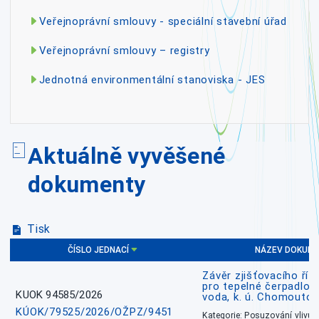
Veřejnoprávní smlouvy - speciální stavební úřad
Veřejnoprávní smlouvy – registry
Jednotná environmentální stanoviska - JES
Aktuálně vyvěšené
dokumenty
Tisk
ČÍSLO JEDNACÍ
NÁZEV DOKUM
Závěr zjišťovacího říz
pro tepelné čerpadlo
KUOK 94585/2026
voda, k. ú. Chomoutov
KÚOK/79525/2026/OŽPZ/9451
Kategorie: Posuzování vlivů n