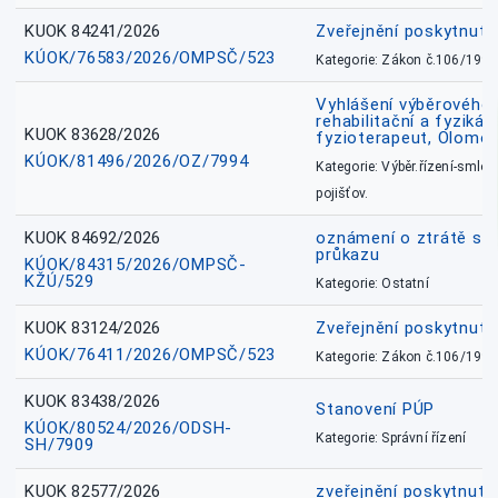
KUOK 84241/2026
Zveřejnění poskytnut
KÚOK/76583/2026/OMPSČ/523
Kategorie: Zákon č.106/1999
Vyhlášení výběrového ř
rehabilitační a fyzikál
KUOK 83628/2026
fyzioterapeut, Olomo
KÚOK/81496/2026/OZ/7994
Kategorie: Výběr.řízení-smlou
pojišťov.
KUOK 84692/2026
oznámení o ztrátě sl
průkazu
KÚOK/84315/2026/OMPSČ-
KŽÚ/529
Kategorie: Ostatní
KUOK 83124/2026
Zveřejnění poskytnut
KÚOK/76411/2026/OMPSČ/523
Kategorie: Zákon č.106/1999
KUOK 83438/2026
Stanovení PÚP
KÚOK/80524/2026/ODSH-
Kategorie: Správní řízení
SH/7909
KUOK 82577/2026
zveřejnění poskytnuté