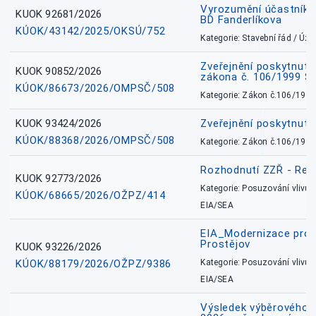
Vyrozumění účastníků
KUOK 92681/2026
BD Fanderlíkova
KÚOK/43142/2025/OKSÚ/752
Kategorie: Stavební řád / Ú
Zveřejnění poskytnuté
KUOK 90852/2026
zákona č. 106/1999 Sb
KÚOK/86673/2026/OMPSČ/508
Kategorie: Zákon č.106/1999
KUOK 93424/2026
Zveřejnění poskytnut
KÚOK/88368/2026/OMPSČ/508
Kategorie: Zákon č.106/1999
Rozhodnutí ZZŘ - Rete
KUOK 92773/2026
Kategorie: Posuzování vlivů n
KÚOK/68665/2026/OŽPZ/414
EIA/SEA
EIA_Modernizace pro
Prostějov
KUOK 93226/2026
KÚOK/88179/2026/OŽPZ/9386
Kategorie: Posuzování vlivů n
EIA/SEA
Výsledek výběrového ří