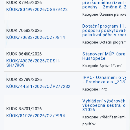
KUOK 87945/2026
přezkumného řízení o
povahy – Změna č. 2 
KÚOK/80499/2026/OSR/9422
Kategorie: Územně plánovac
Dotační program 11_
KUOK 70683/2026
podporu poskytovatel
paliativní péče v roce
KÚOK/70683/2026/OZ/7814
Kategorie: Dotační programy
KUOK 86460/2026
Stanovení MÚP, úprav
Hustopeče
KÚOK/49876/2026/ODSH-
SH/7909
Kategorie: Správní řízení
IPPC- Oznámení o vyd
KUOK 83789/2026
- Precheza a.s._Z18
KÚOK/44511/2026/OŽPZ/7232
Kategorie: IPPC
Vyhlášení výběrového ř
všeobecná sestra, okr
KUOK 85701/2026
81026
KÚOK/81026/2026/OZ/7994
Kategorie: Výběr.řízení-smlou
pojišťov.