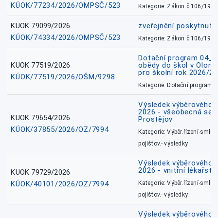
KÚOK/77234/2026/OMPSČ/523
Kategorie: Zákon č.106/1999
KUOK 79099/2026
zveřejnění poskytnuté
KÚOK/74334/2026/OMPSČ/523
Kategorie: Zákon č.106/1999
Dotační program 04_0
KUOK 77519/2026
obědy do škol v Olomo
pro školní rok 2026/2
KÚOK/77519/2026/OŠM/9298
Kategorie: Dotační programy
Výsledek výběrového ří
2026 - všeobecná sest
KUOK 79654/2026
Prostějov
KÚOK/37855/2026/OZ/7994
Kategorie: Výběr.řízení-smlou
pojišťov.- výsledky
Výsledek výběrového ří
2026 - vnitřní lékařstv
KUOK 79729/2026
KÚOK/40101/2026/OZ/7994
Kategorie: Výběr.řízení-smlou
pojišťov.- výsledky
Výsledek výběrového ří