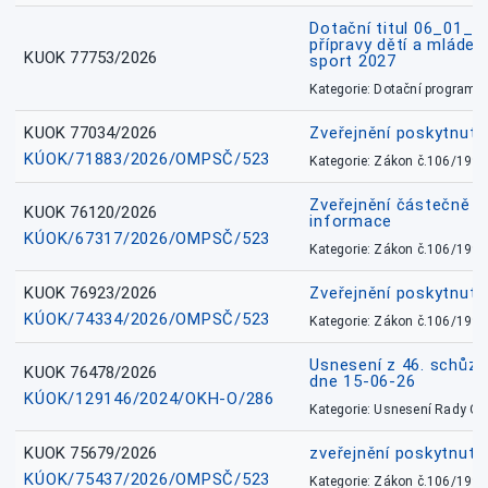
Dotační titul 06_01_
přípravy dětí a mládež
KUOK 77753/2026
sport 2027
Kategorie: Dotační programy
KUOK 77034/2026
Zveřejnění poskytnut
KÚOK/71883/2026/OMPSČ/523
Kategorie: Zákon č.106/1999
Zveřejnění částečně 
KUOK 76120/2026
informace
KÚOK/67317/2026/OMPSČ/523
Kategorie: Zákon č.106/1999
KUOK 76923/2026
Zveřejnění poskytnuté
KÚOK/74334/2026/OMPSČ/523
Kategorie: Zákon č.106/1999
Usnesení z 46. schůz
KUOK 76478/2026
dne 15-06-26
KÚOK/129146/2024/OKH-O/286
Kategorie: Usnesení Rady O
KUOK 75679/2026
zveřejnění poskytnuté
KÚOK/75437/2026/OMPSČ/523
Kategorie: Zákon č.106/1999