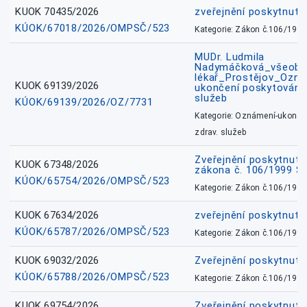
KUOK 70435/2026
zveřejnění poskytnuté
KÚOK/67018/2026/OMPSČ/523
Kategorie: Zákon č.106/1999
MUDr. Ludmila
Nadymáčková_všeobec
lékař_Prostějov_Ozná
KUOK 69139/2026
ukončení poskytování 
služeb
KÚOK/69139/2026/OZ/7731
Kategorie: Oznámení-ukončen
zdrav. služeb
Zveřejnění poskytnuté
KUOK 67348/2026
zákona č. 106/1999 Sb
KÚOK/65754/2026/OMPSČ/523
Kategorie: Zákon č.106/1999
KUOK 67634/2026
zveřejnění poskytnuté
KÚOK/65787/2026/OMPSČ/523
Kategorie: Zákon č.106/1999
KUOK 69032/2026
Zveřejnění poskytnut
KÚOK/65788/2026/OMPSČ/523
Kategorie: Zákon č.106/1999
KUOK 69754/2026
Zveřejnění poskytnut