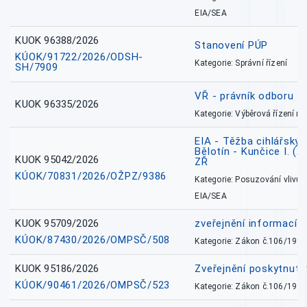
EIA/SEA
KUOK 96388/2026
Stanovení PÚP
KÚOK/91722/2026/ODSH-
Kategorie: Správní řízení
SH/7909
VŘ - právník odboru zd
KUOK 96335/2026
Kategorie: Výběrová řízení 
EIA - Těžba cihlářských
Bělotín - Kunčice I. (2
KUOK 95042/2026
ZŘ
KÚOK/70831/2026/OŽPZ/9386
Kategorie: Posuzování vlivů n
EIA/SEA
KUOK 95709/2026
zveřejnění informací 
KÚOK/87430/2026/OMPSČ/508
Kategorie: Zákon č.106/1999
KUOK 95186/2026
Zveřejnění poskytnut
KÚOK/90461/2026/OMPSČ/523
Kategorie: Zákon č.106/1999