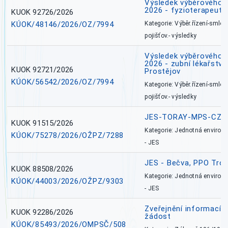
Výsledek výběrového ří
2026 - fyzioterapeut,
KUOK 92726/2026
KÚOK/48146/2026/OZ/7994
Kategorie: Výběr.řízení-smlou
pojišťov.- výsledky
Výsledek výběrového ří
2026 - zubní lékařství,
KUOK 92721/2026
Prostějov
KÚOK/56542/2026/OZ/7994
Kategorie: Výběr.řízení-smlou
pojišťov.- výsledky
JES-TORAY-MPS-CZ
KUOK 91515/2026
Kategorie: Jednotná environ
KÚOK/75278/2026/OŽPZ/7288
- JES
JES - Bečva, PPO Tro
KUOK 88508/2026
Kategorie: Jednotná environ
KÚOK/44003/2026/OŽPZ/9303
- JES
Zveřejnění informací 
KUOK 92286/2026
žádost
KÚOK/85493/2026/OMPSČ/508