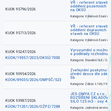
VŘ - referent stavebn
oddělení pozemních a
KUOK 95796/2026
na OKSÚ
Kategorie: Výběrová řízení 
VŘ - referent stavebn
oddělení dopravních a
KUOK 95713/2026
staveb na OKSÚ
Kategorie: Výběrová řízení 
Vyrozumění o možnos
KUOK 95247/2026
s podklady rozhodnutí
KÚOK/19057/2025/OKSÚ/7000
Kategorie: Stavební řád / Ú
Zveřejnění poskytnuté
KUOK 90954/2026
úřední desce dle záko
Sb.
KÚOK/89035/2026/OMPSČ/523
Kategorie: Zákon č.106/1999
JES-OMYA CZ s.r.o., 
ROZŠÍŘENÍ SKLADOVA
KUOK 93987/2026
SILO 125 m3 - osy 43
KÚOK/71201/2026/OŽPZ/7288
Kategorie: Jednotná environ