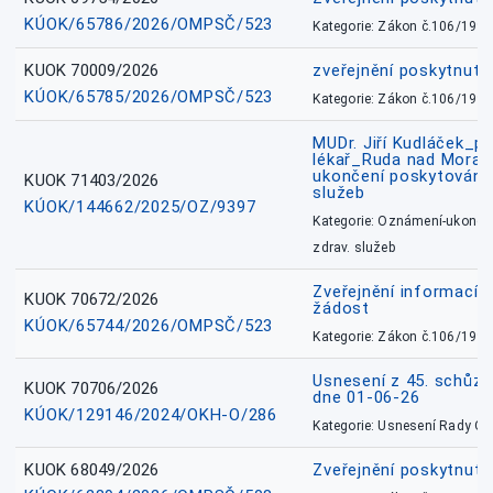
KÚOK/65786/2026/OMPSČ/523
Kategorie: Zákon č.106/1999
KUOK 70009/2026
zveřejnění poskytnuté
KÚOK/65785/2026/OMPSČ/523
Kategorie: Zákon č.106/1999
MUDr. Jiří Kudláček_pr
lékař_Ruda nad Mora
ukončení poskytování 
KUOK 71403/2026
služeb
KÚOK/144662/2025/OZ/9397
Kategorie: Oznámení-ukončen
zdrav. služeb
Zveřejnění informací 
KUOK 70672/2026
žádost
KÚOK/65744/2026/OMPSČ/523
Kategorie: Zákon č.106/1999
Usnesení z 45. schůz
KUOK 70706/2026
dne 01-06-26
KÚOK/129146/2024/OKH-O/286
Kategorie: Usnesení Rady O
KUOK 68049/2026
Zveřejnění poskytnutý