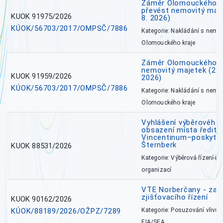
Záměr Olomouckého kr
převést nemovitý majet
KUOK 91975/2026
8. 2026)
KÚOK/56703/2017/OMPSČ/7886
Kategorie: Nakládání s nem
Olomouckého kraje
Záměr Olomouckého k
nemovitý majetek (27. 7
KUOK 91959/2026
2026)
KÚOK/56703/2017/OMPSČ/7886
Kategorie: Nakládání s nem
Olomouckého kraje
Vyhlášení výběrového 
obsazení místa ředite
Vincentinum–poskytova
Šternberk
KUOK 88531/2026
Kategorie: Výběrová řízení-ře
organizací
VTE Norberčany - zahá
zjišťovacího řízení
KUOK 90162/2026
KÚOK/88189/2026/OŽPZ/7289
Kategorie: Posuzování vlivů n
EIA/SEA