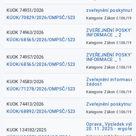
KUOK 74951/2026
zveřejnění poskytnuté
KÚOK/70829/2026/OMPSČ/523
Kategorie: Zákon č.106/1999
ZVEŘEJNĚNÍ POSKYT
KUOK 74963/2026
INFORMACE _ 2
KÚOK/68565/2026/OMPSČ/523
Kategorie: Zákon č.106/1999
ZVEŘEJNĚNÍ POSKYT
KUOK 74957/2026
INFORMACE _ 1
KÚOK/68565/2026/OMPSČ/523
Kategorie: Zákon č.106/1999
Zveřejnění informace 
KUOK 74583/2026
žádost
KÚOK/71278/2026/OMPSČ/523
Kategorie: Zákon č.106/1999
KUOK 74413/2026
Zveřejnění poskytnut
KÚOK/68892/2026/OMPSČ/523
Kategorie: Zákon č.106/1999
Oprava_Výsledek výbě
20. 11. 2025 - ergote
KUOK 134182/2025