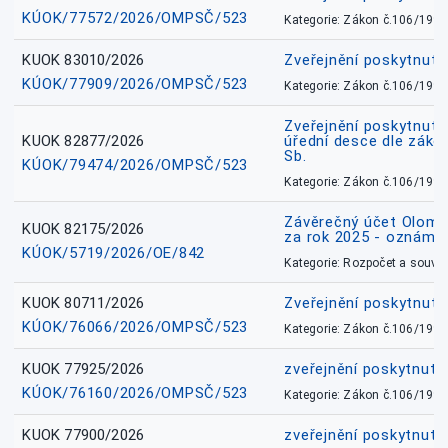
KÚOK/77572/2026/OMPSČ/523
Kategorie: Zákon č.106/1999
KUOK 83010/2026
Zveřejnění poskytnut
KÚOK/77909/2026/OMPSČ/523
Kategorie: Zákon č.106/1999
Zveřejnění poskytnuté
KUOK 82877/2026
úřední desce dle záko
Sb.
KÚOK/79474/2026/OMPSČ/523
Kategorie: Zákon č.106/1999
Závěrečný účet Olomo
KUOK 82175/2026
za rok 2025 - oznámen
KÚOK/5719/2026/OE/842
Kategorie: Rozpočet a souvis
KUOK 80711/2026
Zveřejnění poskytnut
KÚOK/76066/2026/OMPSČ/523
Kategorie: Zákon č.106/1999
KUOK 77925/2026
zveřejnění poskytnuté
KÚOK/76160/2026/OMPSČ/523
Kategorie: Zákon č.106/1999
KUOK 77900/2026
zveřejnění poskytnuté