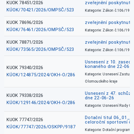
KUOK 78451/2026
zveřejnění poskytnuté
KÚOK/70421/2026/OMPSČ/523
Kategorie: Zákon č.106/1999
KUOK 78696/2026
zveřejnění poskytnuté
KÚOK/76461/2026/OMPSČ/523
Kategorie: Zákon č.106/1999
KUOK 78871/2026
zveřejnění poskytnuté
KÚOK/73565/2026/OMPSČ/523
Kategorie: Zákon č.106/1999
Usnesení z 10. zasedá
konaného dne 22-06-
KUOK 79340/2026
KÚOK/124875/2024/OKH-O/286
Kategorie: Usnesení Zastupit
Olomouckého kraje
Usnesení z 47. schůz
KUOK 79338/2026
dne 22-06-26
KÚOK/129146/2024/OKH-O/286
Kategorie: Usnesení Rady O
Dotační titul 06_01_
KUOK 77747/2026
celoroční sportovní č
KÚOK/77747/2026/OSKPP/9187
Kategorie: Dotační programy