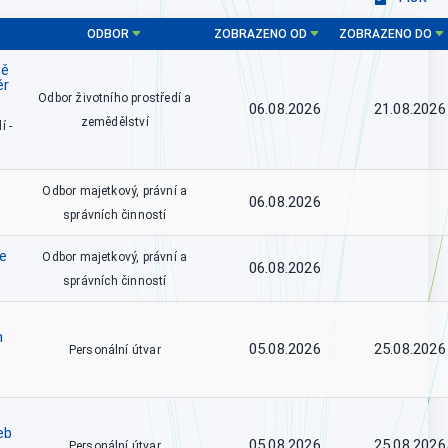
ODBOR
ZOBRAZENO OD
ZOBRAZENO DO
tě
ěr
Odbor životního prostředí a
06.08.2026
21.08.2026
zemědělství
í -
Odbor majetkový, právní a
06.08.2026
správních činností
ce
Odbor majetkový, právní a
06.08.2026
správních činností
h
05.08.2026
25.08.2026
Personální útvar
eb
05.08.2026
25.08.2026
Personální útvar