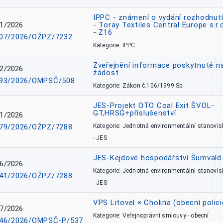
IPPC - známení o vydání rozhodnutí
1/2026
- Toray Textiles Central Europe s.r.
- Z16
07/2026/OŽPZ/7232
Kategorie: IPPC
Zveřejnění informace poskytnuté n
2/2026
žádost
93/2026/OMPSČ/508
Kategorie: Zákon č.106/1999 Sb.
JES-Projekt OTO Coal Exit ŠVOL-
GT,HRSG+příslušenství
1/2026
79/2026/OŽPZ/7288
Kategorie: Jednotná environmentální stanovis
- JES
JES-Kejdové hospodářství Šumvald 
6/2026
Kategorie: Jednotná environmentální stanovis
41/2026/OŽPZ/7288
- JES
VPS Litovel × Cholina (obecní polici
7/2026
Kategorie: Veřejnoprávní smlouvy - obecní
46/2026/OMPSČ-P/537