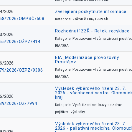
4/2026
Zveřejnění poskytnuté informace
68/2026/OMPSČ/508
Kategorie: Zákon č.106/1999 Sb.
Rozhodnutí ZZŘ - Retek, recyklace
3/2026
Kategorie: Posuzování vlivů na životní prostřed
65/2026/OŽPZ/414
EIA/SEA
EIA_Modernizace provozovny
Prostějov
6/2026
79/2026/OŽPZ/9386
Kategorie: Posuzování vlivů na životní prostřed
EIA/SEA
Výsledek výběrového řízení 23. 7.
2026 - všeobecná sestra, Olomouc
6/2026
kraj
39/2026/OZ/7994
Kategorie: Výběr.řízení-smlouvy se zdrav.
pojišťov.- výsledky
Výsledek výběrového řízení 23. 7.
2026 - paliativní medicína, Olomouc
9/2026