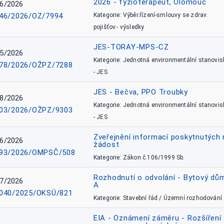
2026 - fyzioterapeut, Olomouc
6/2026
46/2026/OZ/7994
Kategorie: Výběr.řízení-smlouvy se zdrav.
pojišťov.- výsledky
JES-TORAY-MPS-CZ
5/2026
Kategorie: Jednotná environmentální stanovis
78/2026/OŽPZ/7288
- JES
JES - Bečva, PPO Troubky
8/2026
Kategorie: Jednotná environmentální stanovis
03/2026/OŽPZ/9303
- JES
Zveřejnění informací poskytnutých 
6/2026
žádost
93/2026/OMPSČ/508
Kategorie: Zákon č.106/1999 Sb.
Rozhodnutí o odvolání - Bytový dů
7/2026
A
040/2025/OKSÚ/821
Kategorie: Stavební řád / Územní rozhodování
EIA - Oznámení záměru - Rozšíření