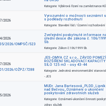
na OKSÚ
Kategorie: Výběrová řízení na zaměstnance KÚ
Vyrozumění o možnosti seznámit 
s podklady rozhodnutí
7/2026
Kategorie: Stavební řád / Územní rozhodování
Zveřejnění poskytnuté informace n
4/2026
úřední desce dle zákona č. 106/199
Sb.
35/2026/OMPSČ/523
Kategorie: Zákon č.106/1999 Sb.
JES-OMYA CZ s.r.o., ZÁVOD POMEZÍ
ROZŠÍŘENÍ SKLADOVACÍ KAPACITY
7/2026
SILO 125 m3 - osy 43-44
01/2026/OŽPZ/7288
Kategorie: Jednotná environmentální stanovis
- JES
MUDr. Jana Bartesová_PLDD_Lipník
nad Bečvou_Oznámení o ukončení
poskytování zdravotních služeb
5/2026
Kategorie: Oznámení-ukončení činnosti poskyt
zdrav. služeb