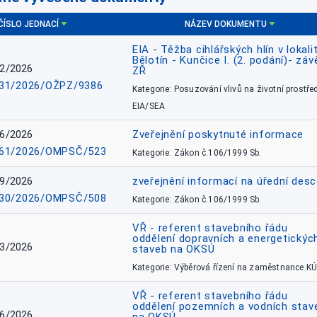
ČÍSLO JEDNACÍ
NÁZEV DOKUMENTU
EIA - Těžba cihlářských hlín v lokali
Bělotín - Kunčice I. (2. podání)- záv
2/2026
ZŘ
31/2026/OŽPZ/9386
Kategorie: Posuzování vlivů na životní prostřed
EIA/SEA
6/2026
Zveřejnění poskytnuté informace
61/2026/OMPSČ/523
Kategorie: Zákon č.106/1999 Sb.
9/2026
zveřejnění informací na úřední des
30/2026/OMPSČ/508
Kategorie: Zákon č.106/1999 Sb.
VŘ - referent stavebního řádu
oddělení dopravních a energetickýc
3/2026
staveb na OKSÚ
Kategorie: Výběrová řízení na zaměstnance KÚ
VŘ - referent stavebního řádu
oddělení pozemních a vodních stav
6/2026