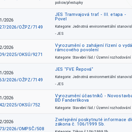
policie/přestupky
JES Tramvajová trať - III. etapa -
Povel
1/2026
27/2026/OŽPZ/7149
Kategorie: Jednotná environmentální stanovis
- JES
Vyrozumění o zahájení řízení o vydá
2/2026
rámcového povolení
09/2025/OKSÚ/9271
Kategorie: Stavební řád / Územní rozhodování
JES "FVE Řepová"
1/2026
Kategorie: Jednotná environmentální stanovis
63/2026/OŽPZ/7149
- JES
Vyrozumění účastníků - Novostavb
1/2026
BD Fanderlíkova
42/2025/OKSÚ/752
Kategorie: Stavební řád / Územní rozhodování
Zveřejnění poskytnuté informace dl
2/2026
zákona č. 106/1999 Sb.
73/2026/OMPSČ/508
Kategorie: Zákon č.106/1999 Sb.