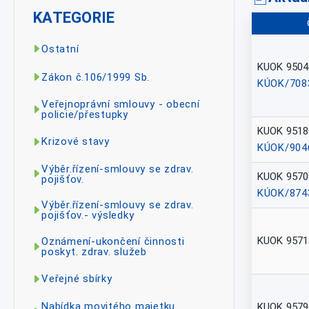
KATEGORIE
Ostatní
KUOK 9504
Zákon č.106/1999 Sb.
KÚOK/708
Veřejnoprávní smlouvy - obecní
policie/přestupky
KUOK 9518
Krizové stavy
KÚOK/904
Výběr.řízení-smlouvy se zdrav.
KUOK 9570
pojišťov.
KÚOK/874
Výběr.řízení-smlouvy se zdrav.
pojišťov.- výsledky
KUOK 9571
Oznámení-ukončení činnosti
poskyt. zdrav. služeb
Veřejné sbírky
Nabídka movitého majetku
KUOK 9579