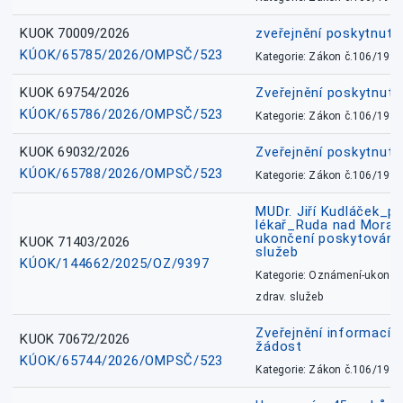
KUOK 70009/2026
zveřejnění poskytnuté
KÚOK/65785/2026/OMPSČ/523
Kategorie: Zákon č.106/1999
KUOK 69754/2026
Zveřejnění poskytnut
KÚOK/65786/2026/OMPSČ/523
Kategorie: Zákon č.106/1999
KUOK 69032/2026
Zveřejnění poskytnut
KÚOK/65788/2026/OMPSČ/523
Kategorie: Zákon č.106/1999
MUDr. Jiří Kudláček_pr
lékař_Ruda nad Mora
ukončení poskytování 
KUOK 71403/2026
služeb
KÚOK/144662/2025/OZ/9397
Kategorie: Oznámení-ukončen
zdrav. služeb
Zveřejnění informací 
KUOK 70672/2026
žádost
KÚOK/65744/2026/OMPSČ/523
Kategorie: Zákon č.106/1999