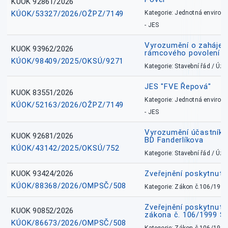
KUOK 92861/2026
KÚOK/53327/2026/OŽPZ/7149
Kategorie: Jednotná environ
- JES
Vyrozumění o zahájení 
KUOK 93962/2026
rámcového povolení
KÚOK/98409/2025/OKSÚ/9271
Kategorie: Stavební řád / Ú
JES "FVE Řepová"
KUOK 83551/2026
Kategorie: Jednotná environ
KÚOK/52163/2026/OŽPZ/7149
- JES
Vyrozumění účastníků
KUOK 92681/2026
BD Fanderlíkova
KÚOK/43142/2025/OKSÚ/752
Kategorie: Stavební řád / Ú
KUOK 93424/2026
Zveřejnění poskytnut
KÚOK/88368/2026/OMPSČ/508
Kategorie: Zákon č.106/1999
Zveřejnění poskytnuté
KUOK 90852/2026
zákona č. 106/1999 Sb
KÚOK/86673/2026/OMPSČ/508