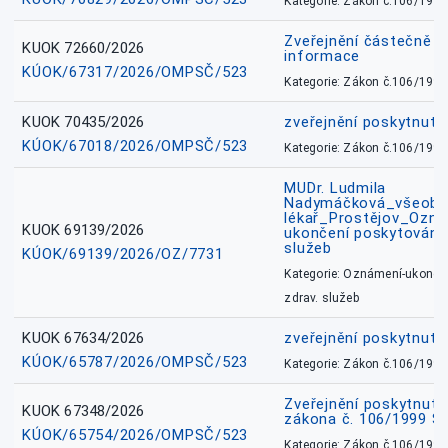
Kategorie: Zákon č.106/1999
Zveřejnění částečně 
KUOK 72660/2026
informace
KÚOK/67317/2026/OMPSČ/523
Kategorie: Zákon č.106/1999
KUOK 70435/2026
zveřejnění poskytnuté
KÚOK/67018/2026/OMPSČ/523
Kategorie: Zákon č.106/1999
MUDr. Ludmila
Nadymáčková_všeobec
lékař_Prostějov_Ozná
KUOK 69139/2026
ukončení poskytování 
služeb
KÚOK/69139/2026/OZ/7731
Kategorie: Oznámení-ukončen
zdrav. služeb
KUOK 67634/2026
zveřejnění poskytnuté
KÚOK/65787/2026/OMPSČ/523
Kategorie: Zákon č.106/1999
Zveřejnění poskytnuté
KUOK 67348/2026
zákona č. 106/1999 Sb
KÚOK/65754/2026/OMPSČ/523
Kategorie: Zákon č.106/1999