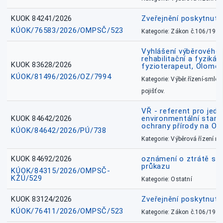
KUOK 84241/2026
Zveřejnění poskytnut
KÚOK/76583/2026/OMPSČ/523
Kategorie: Zákon č.106/1999
Vyhlášení výběrového ř
rehabilitační a fyzikál
KUOK 83628/2026
fyzioterapeut, Olomo
KÚOK/81496/2026/OZ/7994
Kategorie: Výběr.řízení-smlou
pojišťov.
VŘ - referent pro jed
KUOK 84642/2026
environmentální stano
ochrany přírody na O
KÚOK/84642/2026/PÚ/738
Kategorie: Výběrová řízení 
KUOK 84692/2026
oznámení o ztrátě sl
průkazu
KÚOK/84315/2026/OMPSČ-
KŽÚ/529
Kategorie: Ostatní
KUOK 83124/2026
Zveřejnění poskytnut
KÚOK/76411/2026/OMPSČ/523
Kategorie: Zákon č.106/1999