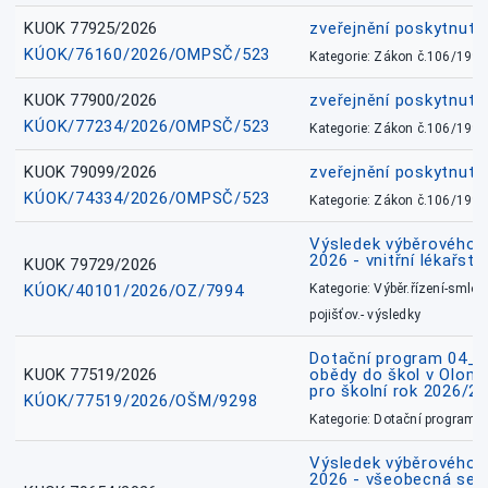
KUOK 77925/2026
zveřejnění poskytnuté
KÚOK/76160/2026/OMPSČ/523
Kategorie: Zákon č.106/1999
KUOK 77900/2026
zveřejnění poskytnuté
KÚOK/77234/2026/OMPSČ/523
Kategorie: Zákon č.106/1999
KUOK 79099/2026
zveřejnění poskytnuté
KÚOK/74334/2026/OMPSČ/523
Kategorie: Zákon č.106/1999
Výsledek výběrového ří
2026 - vnitřní lékařstv
KUOK 79729/2026
KÚOK/40101/2026/OZ/7994
Kategorie: Výběr.řízení-smlou
pojišťov.- výsledky
Dotační program 04_0
KUOK 77519/2026
obědy do škol v Olomo
pro školní rok 2026/2
KÚOK/77519/2026/OŠM/9298
Kategorie: Dotační programy
Výsledek výběrového ří
2026 - všeobecná sest