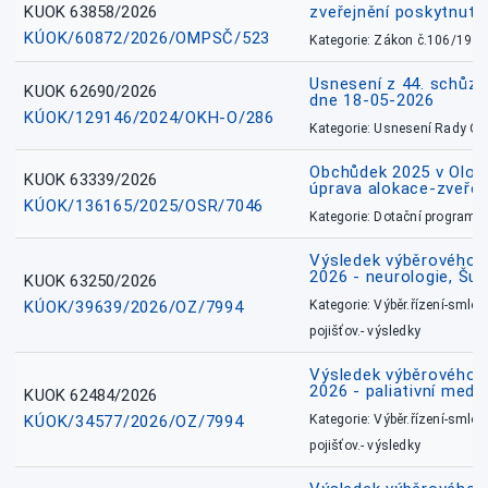
KUOK 63858/2026
zveřejnění poskytnuté
KÚOK/60872/2026/OMPSČ/523
Kategorie: Zákon č.106/1999
Usnesení z 44. schůz
KUOK 62690/2026
dne 18-05-2026
KÚOK/129146/2024/OKH-O/286
Kategorie: Usnesení Rady O
Obchůdek 2025 v Olom
KUOK 63339/2026
úprava alokace-zveřej
KÚOK/136165/2025/OSR/7046
Kategorie: Dotační programy
Výsledek výběrového ří
2026 - neurologie, Šu
KUOK 63250/2026
KÚOK/39639/2026/OZ/7994
Kategorie: Výběr.řízení-smlou
pojišťov.- výsledky
Výsledek výběrového ří
2026 - paliativní medic
KUOK 62484/2026
KÚOK/34577/2026/OZ/7994
Kategorie: Výběr.řízení-smlou
pojišťov.- výsledky