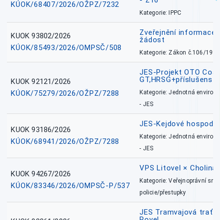
- Z16
KÚOK/68407/2026/OŽPZ/7232
Kategorie: IPPC
Zveřejnění informace 
KUOK 93802/2026
žádost
KÚOK/85493/2026/OMPSČ/508
Kategorie: Zákon č.106/1999
JES-Projekt OTO Coal
GT,HRSG+příslušenstv
KUOK 92121/2026
KÚOK/75279/2026/OŽPZ/7288
Kategorie: Jednotná environ
- JES
JES-Kejdové hospodářs
KUOK 93186/2026
Kategorie: Jednotná environ
KÚOK/68941/2026/OŽPZ/7288
- JES
VPS Litovel × Cholina 
KUOK 94267/2026
Kategorie: Veřejnoprávní sml
KÚOK/83346/2026/OMPSČ-P/537
policie/přestupky
JES Tramvajová trať - I
Povel