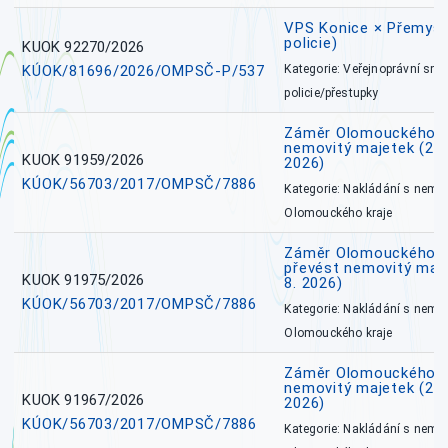
VPS Konice × Přemysl
policie)
KUOK 92270/2026
KÚOK/81696/2026/OMPSČ-P/537
Kategorie: Veřejnoprávní sml
policie/přestupky
Záměr Olomouckého k
nemovitý majetek (27. 7
KUOK 91959/2026
2026)
KÚOK/56703/2017/OMPSČ/7886
Kategorie: Nakládání s nem
Olomouckého kraje
Záměr Olomouckého kr
převést nemovitý majet
KUOK 91975/2026
8. 2026)
KÚOK/56703/2017/OMPSČ/7886
Kategorie: Nakládání s nem
Olomouckého kraje
Záměr Olomouckého k
nemovitý majetek (27. 7
KUOK 91967/2026
2026)
KÚOK/56703/2017/OMPSČ/7886
Kategorie: Nakládání s nem