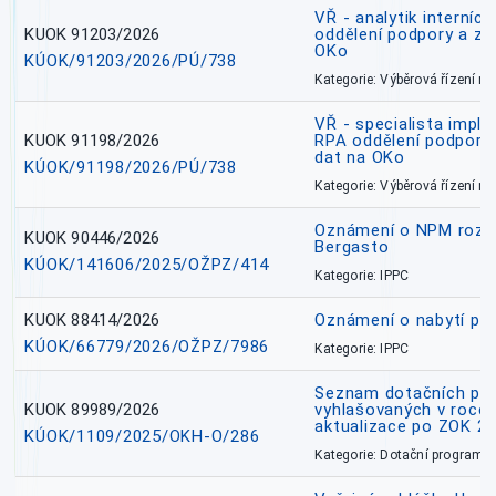
VŘ - analytik interníc
KUOK 91203/2026
oddělení podpory a zp
OKo
KÚOK/91203/2026/PÚ/738
Kategorie: Výběrová řízení 
VŘ - specialista impl
KUOK 91198/2026
RPA oddělení podpory 
dat na OKo
KÚOK/91198/2026/PÚ/738
Kategorie: Výběrová řízení 
Oznámení o NPM rozh
KUOK 90446/2026
Bergasto
KÚOK/141606/2025/OŽPZ/414
Kategorie: IPPC
KUOK 88414/2026
Oznámení o nabytí prá
KÚOK/66779/2026/OŽPZ/7986
Kategorie: IPPC
Seznam dotačních pr
KUOK 89989/2026
vyhlašovaných v roce 
aktualizace po ZOK 22
KÚOK/1109/2025/OKH-O/286
Kategorie: Dotační programy