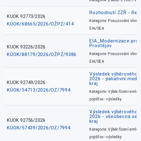
Kategorie: Zákon č.106/1999
Rozhodnutí ZZŘ - Rete
KUOK 92773/2026
Kategorie: Posuzování vlivů n
KÚOK/68665/2026/OŽPZ/414
EIA/SEA
EIA_Modernizace pro
Prostějov
KUOK 93226/2026
KÚOK/88179/2026/OŽPZ/9386
Kategorie: Posuzování vlivů n
EIA/SEA
Výsledek výběrového ří
2026 - paliativní medi
KUOK 92749/2026
kraj
KÚOK/54713/2026/OZ/7994
Kategorie: Výběr.řízení-smlou
pojišťov.- výsledky
Výsledek výběrového ří
2026 - všeobecná ses
KUOK 92756/2026
kraj
KÚOK/57439/2026/OZ/7994
Kategorie: Výběr.řízení-smlou
pojišťov.- výsledky