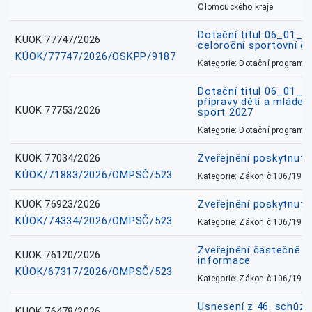
Olomouckého kraje
Dotační titul 06_01_
KUOK 77747/2026
celoroční sportovní č
KÚOK/77747/2026/OSKPP/9187
Kategorie: Dotační programy
Dotační titul 06_01_
přípravy dětí a mládež
KUOK 77753/2026
sport 2027
Kategorie: Dotační programy
KUOK 77034/2026
Zveřejnění poskytnut
KÚOK/71883/2026/OMPSČ/523
Kategorie: Zákon č.106/1999
KUOK 76923/2026
Zveřejnění poskytnuté
KÚOK/74334/2026/OMPSČ/523
Kategorie: Zákon č.106/1999
Zveřejnění částečně 
KUOK 76120/2026
informace
KÚOK/67317/2026/OMPSČ/523
Kategorie: Zákon č.106/1999
Usnesení z 46. schůz
KUOK 76478/2026