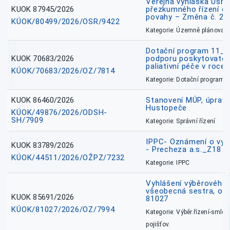
Veřejná vyhláška Usne
KUOK 87945/2026
přezkumného řízení o
povahy – Změna č. 2 
KÚOK/80499/2026/OSR/9422
Kategorie: Územně plánovac
Dotační program 11_
KUOK 70683/2026
podporu poskytovatel
paliativní péče v roce
KÚOK/70683/2026/OZ/7814
Kategorie: Dotační programy
KUOK 86460/2026
Stanovení MÚP, úprav
Hustopeče
KÚOK/49876/2026/ODSH-
SH/7909
Kategorie: Správní řízení
IPPC- Oznámení o vyd
KUOK 83789/2026
- Precheza a.s._Z18
KÚOK/44511/2026/OŽPZ/7232
Kategorie: IPPC
Vyhlášení výběrového ř
všeobecná sestra, okr
KUOK 85691/2026
81027
KÚOK/81027/2026/OZ/7994
Kategorie: Výběr.řízení-smlou
pojišťov.