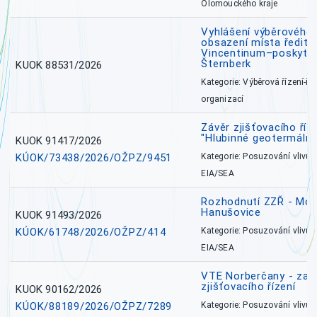
Olomouckého kraje
Vyhlášení výběrového 
obsazení místa ředite
Vincentinum–poskytova
Šternberk
KUOK 88531/2026
Kategorie: Výběrová řízení-ře
organizací
Závěr zjišťovacího ří
"Hlubinné geotermální
KUOK 91417/2026
KÚOK/73438/2026/OŽPZ/9451
Kategorie: Posuzování vlivů n
EIA/SEA
Rozhodnutí ZZŘ - Mobi
Hanušovice
KUOK 91493/2026
KÚOK/61748/2026/OŽPZ/414
Kategorie: Posuzování vlivů n
EIA/SEA
VTE Norberčany - zahá
zjišťovacího řízení
KUOK 90162/2026
KÚOK/88189/2026/OŽPZ/7289
Kategorie: Posuzování vlivů n