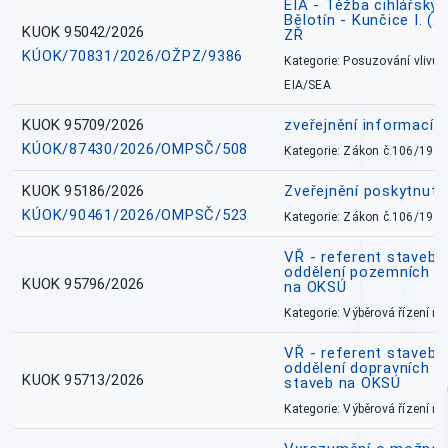
EIA - Těžba cihlářských
Bělotín - Kunčice I. (2
KUOK 95042/2026
ZŘ
KÚOK/70831/2026/OŽPZ/9386
Kategorie: Posuzování vlivů n
EIA/SEA
KUOK 95709/2026
zveřejnění informací 
KÚOK/87430/2026/OMPSČ/508
Kategorie: Zákon č.106/1999
KUOK 95186/2026
Zveřejnění poskytnut
KÚOK/90461/2026/OMPSČ/523
Kategorie: Zákon č.106/1999
VŘ - referent stavebn
oddělení pozemních a
KUOK 95796/2026
na OKSÚ
Kategorie: Výběrová řízení 
VŘ - referent stavebn
oddělení dopravních a
KUOK 95713/2026
staveb na OKSÚ
Kategorie: Výběrová řízení 