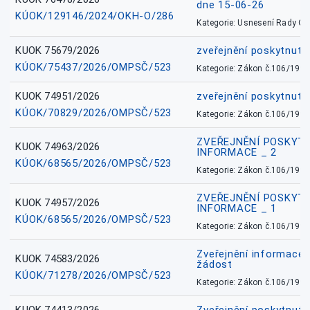
dne 15-06-26
KÚOK/129146/2024/OKH-O/286
Kategorie: Usnesení Rady O
KUOK 75679/2026
zveřejnění poskytnuté
KÚOK/75437/2026/OMPSČ/523
Kategorie: Zákon č.106/1999
KUOK 74951/2026
zveřejnění poskytnuté
KÚOK/70829/2026/OMPSČ/523
Kategorie: Zákon č.106/1999
ZVEŘEJNĚNÍ POSKYT
KUOK 74963/2026
INFORMACE _ 2
KÚOK/68565/2026/OMPSČ/523
Kategorie: Zákon č.106/1999
ZVEŘEJNĚNÍ POSKYT
KUOK 74957/2026
INFORMACE _ 1
KÚOK/68565/2026/OMPSČ/523
Kategorie: Zákon č.106/1999
Zveřejnění informace 
KUOK 74583/2026
žádost
KÚOK/71278/2026/OMPSČ/523
Kategorie: Zákon č.106/1999