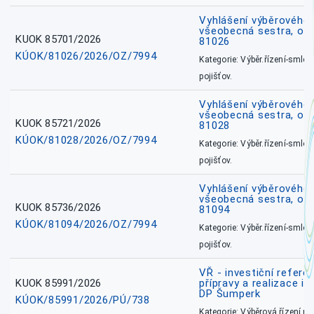
Vyhlášení výběrového ř
všeobecná sestra, okr
KUOK 85701/2026
81026
KÚOK/81026/2026/OZ/7994
Kategorie: Výběr.řízení-smlou
pojišťov.
Vyhlášení výběrového ř
všeobecná sestra, okr
KUOK 85721/2026
81028
KÚOK/81028/2026/OZ/7994
Kategorie: Výběr.řízení-smlou
pojišťov.
Vyhlášení výběrového ř
všeobecná sestra, ok
KUOK 85736/2026
81094
KÚOK/81094/2026/OZ/7994
Kategorie: Výběr.řízení-smlou
pojišťov.
VŘ - investiční refere
KUOK 85991/2026
přípravy a realizace in
DP Šumperk
KÚOK/85991/2026/PÚ/738
Kategorie: Výběrová řízení 