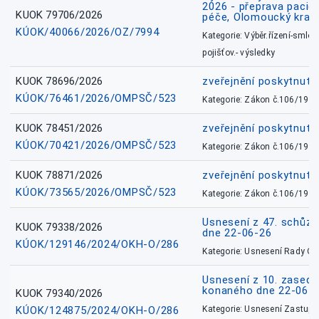
2026 - přeprava pacie
KUOK 79706/2026
péče, Olomoucký kraj
KÚOK/40066/2026/OZ/7994
Kategorie: Výběr.řízení-smlou
pojišťov.- výsledky
KUOK 78696/2026
zveřejnění poskytnuté
KÚOK/76461/2026/OMPSČ/523
Kategorie: Zákon č.106/1999
KUOK 78451/2026
zveřejnění poskytnuté
KÚOK/70421/2026/OMPSČ/523
Kategorie: Zákon č.106/1999
KUOK 78871/2026
zveřejnění poskytnuté
KÚOK/73565/2026/OMPSČ/523
Kategorie: Zákon č.106/1999
Usnesení z 47. schůz
KUOK 79338/2026
dne 22-06-26
KÚOK/129146/2024/OKH-O/286
Kategorie: Usnesení Rady O
Usnesení z 10. zasedá
konaného dne 22-06-
KUOK 79340/2026
KÚOK/124875/2024/OKH-O/286
Kategorie: Usnesení Zastupit