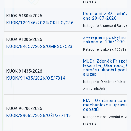
EIA/SEA
Usnesení z 48. schůz
KUOK 91804/2026
dne 20-07-2026
KÚOK/129146/2024/OKH-O/286
Kategorie: Usnesení Rady O
Zveřejnění poskytnutí
KUOK 91305/2026
zákona č. 106/1990
KÚOK/84657/2026/OMPSČ/523
Kategorie: Zákon č.106/1999
MUDr. Zdeněk Fritzch_
lékařství_Olomouc_O
záměru ukončit poskyt
KUOK 91435/2026
služeb
KÚOK/91435/2026/OZ/7814
Kategorie: Oznámení-ukončen
zdrav. služeb
EIA - Oznámení záměru
mechanickou úpravu a 
KUOK 90706/2026
odpadů
KÚOK/89062/2026/OŽPZ/7119
Kategorie: Posuzování vlivů n
EIA/SEA