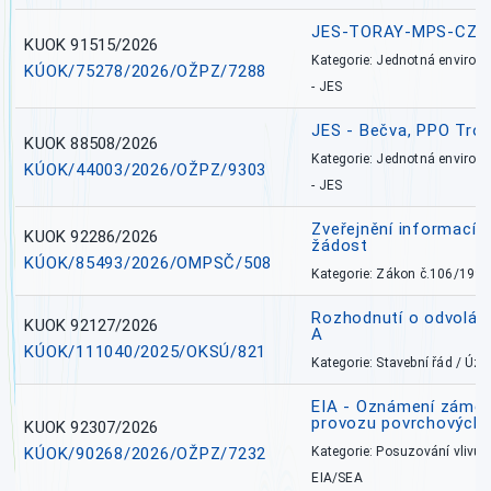
JES-TORAY-MPS-CZ
KUOK 91515/2026
Kategorie: Jednotná environ
KÚOK/75278/2026/OŽPZ/7288
- JES
JES - Bečva, PPO Tro
KUOK 88508/2026
Kategorie: Jednotná environ
KÚOK/44003/2026/OŽPZ/9303
- JES
Zveřejnění informací 
KUOK 92286/2026
žádost
KÚOK/85493/2026/OMPSČ/508
Kategorie: Zákon č.106/1999
Rozhodnutí o odvolán
KUOK 92127/2026
A
KÚOK/111040/2025/OKSÚ/821
Kategorie: Stavební řád / Ú
EIA - Oznámení záměru
provozu povrchových 
KUOK 92307/2026
KÚOK/90268/2026/OŽPZ/7232
Kategorie: Posuzování vlivů n
EIA/SEA