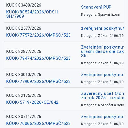
KUOK 83438/2026
Stanovení PÚP
KÚOK/80524/2026/ODSH-
Kategorie: Správní řízení
SH/7909
KUOK 82577/2026
zveřejnění poskytnuté
KÚOK/77572/2026/OMPSČ/523
Kategorie: Zákon č.106/1999
Zveřejnění poskytnuté
KUOK 82877/2026
úřední desce dle záko
Sb.
KÚOK/79474/2026/OMPSČ/523
Kategorie: Zákon č.106/1999
KUOK 83010/2026
Zveřejnění poskytnut
KÚOK/77909/2026/OMPSČ/523
Kategorie: Zákon č.106/1999
Závěrečný účet Olomo
KUOK 82175/2026
za rok 2025 - oznámen
KÚOK/5719/2026/OE/842
Kategorie: Rozpočet a souvis
KUOK 80711/2026
Zveřejnění poskytnut
KÚOK/76066/2026/OMPSČ/523
Kategorie: Zákon č.106/1999