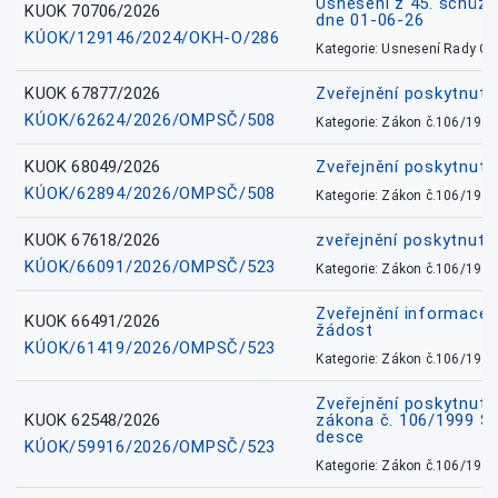
Usnesení z 45. schůz
KUOK 70706/2026
dne 01-06-26
KÚOK/129146/2024/OKH-O/286
Kategorie: Usnesení Rady O
KUOK 67877/2026
Zveřejnění poskytnut
KÚOK/62624/2026/OMPSČ/508
Kategorie: Zákon č.106/1999
KUOK 68049/2026
Zveřejnění poskytnutý
KÚOK/62894/2026/OMPSČ/508
Kategorie: Zákon č.106/1999
KUOK 67618/2026
zveřejnění poskytnuté
KÚOK/66091/2026/OMPSČ/523
Kategorie: Zákon č.106/1999
Zveřejnění informace 
KUOK 66491/2026
žádost
KÚOK/61419/2026/OMPSČ/523
Kategorie: Zákon č.106/1999
Zveřejnění poskytnuté
KUOK 62548/2026
zákona č. 106/1999 Sb.
desce
KÚOK/59916/2026/OMPSČ/523
Kategorie: Zákon č.106/1999