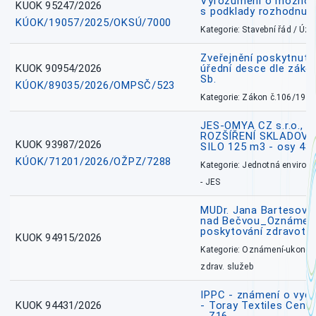
Vyrozumění o možnos
KUOK 95247/2026
s podklady rozhodnutí
KÚOK/19057/2025/OKSÚ/7000
Kategorie: Stavební řád / Ú
Zveřejnění poskytnuté
KUOK 90954/2026
úřední desce dle záko
Sb.
KÚOK/89035/2026/OMPSČ/523
Kategorie: Zákon č.106/1999
JES-OMYA CZ s.r.o., 
ROZŠÍŘENÍ SKLADOVA
KUOK 93987/2026
SILO 125 m3 - osy 43
KÚOK/71201/2026/OŽPZ/7288
Kategorie: Jednotná environ
- JES
MUDr. Jana Bartesová
nad Bečvou_Oznámení
poskytování zdravotní
KUOK 94915/2026
Kategorie: Oznámení-ukončen
zdrav. služeb
IPPC - známení o vydá
KUOK 94431/2026
- Toray Textiles Centra