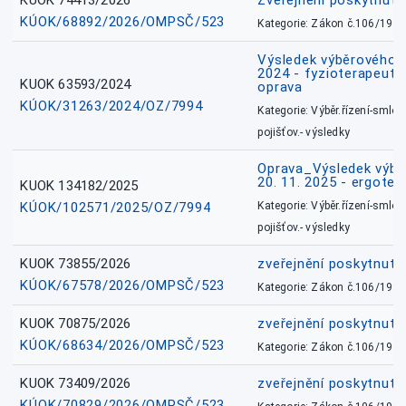
KUOK 74413/2026
Zveřejnění poskytnut
KÚOK/68892/2026/OMPSČ/523
Kategorie: Zákon č.106/1999
Výsledek výběrového ří
2024 - fyzioterapeut, 
KUOK 63593/2024
oprava
KÚOK/31263/2024/OZ/7994
Kategorie: Výběr.řízení-smlou
pojišťov.- výsledky
Oprava_Výsledek výbě
20. 11. 2025 - ergote
KUOK 134182/2025
KÚOK/102571/2025/OZ/7994
Kategorie: Výběr.řízení-smlou
pojišťov.- výsledky
KUOK 73855/2026
zveřejnění poskytnuté
KÚOK/67578/2026/OMPSČ/523
Kategorie: Zákon č.106/1999
KUOK 70875/2026
zveřejnění poskytnuté
KÚOK/68634/2026/OMPSČ/523
Kategorie: Zákon č.106/1999
KUOK 73409/2026
zveřejnění poskytnuté
KÚOK/70829/2026/OMPSČ/523