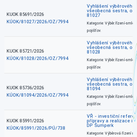
Vyhlášení výběrového ř
všeobecná sestra, okr
KUOK 85691/2026
81027
KÚOK/81027/2026/OZ/7994
Kategorie: Výběr.řízení-smlou
pojišťov.
Vyhlášení výběrového ř
všeobecná sestra, okr
KUOK 85721/2026
81028
KÚOK/81028/2026/OZ/7994
Kategorie: Výběr.řízení-smlou
pojišťov.
Vyhlášení výběrového ř
všeobecná sestra, ok
KUOK 85736/2026
81094
KÚOK/81094/2026/OZ/7994
Kategorie: Výběr.řízení-smlou
pojišťov.
VŘ - investiční refere
KUOK 85991/2026
přípravy a realizace in
DP Šumperk
KÚOK/85991/2026/PÚ/738
Kategorie: Výběrová řízení 