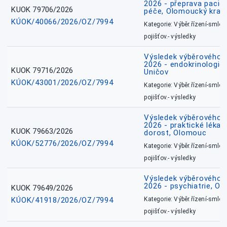
2026 - přeprava pacie
KUOK 79706/2026
péče, Olomoucký kraj
KÚOK/40066/2026/OZ/7994
Kategorie: Výběr.řízení-smlou
pojišťov.- výsledky
Výsledek výběrového ří
2026 - endokrinologie 
KUOK 79716/2026
Uničov
KÚOK/43001/2026/OZ/7994
Kategorie: Výběr.řízení-smlou
pojišťov.- výsledky
Výsledek výběrového ří
2026 - praktické lékařs
KUOK 79663/2026
dorost, Olomouc
KÚOK/52776/2026/OZ/7994
Kategorie: Výběr.řízení-smlou
pojišťov.- výsledky
Výsledek výběrového ří
2026 - psychiatrie, O
KUOK 79649/2026
KÚOK/41918/2026/OZ/7994
Kategorie: Výběr.řízení-smlou
pojišťov.- výsledky