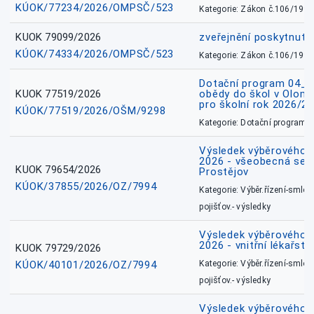
KÚOK/77234/2026/OMPSČ/523
Kategorie: Zákon č.106/1999
KUOK 79099/2026
zveřejnění poskytnuté
KÚOK/74334/2026/OMPSČ/523
Kategorie: Zákon č.106/1999
Dotační program 04_0
KUOK 77519/2026
obědy do škol v Olomo
pro školní rok 2026/2
KÚOK/77519/2026/OŠM/9298
Kategorie: Dotační programy
Výsledek výběrového ří
2026 - všeobecná sest
KUOK 79654/2026
Prostějov
KÚOK/37855/2026/OZ/7994
Kategorie: Výběr.řízení-smlou
pojišťov.- výsledky
Výsledek výběrového ří
2026 - vnitřní lékařstv
KUOK 79729/2026
KÚOK/40101/2026/OZ/7994
Kategorie: Výběr.řízení-smlou
pojišťov.- výsledky
Výsledek výběrového ří