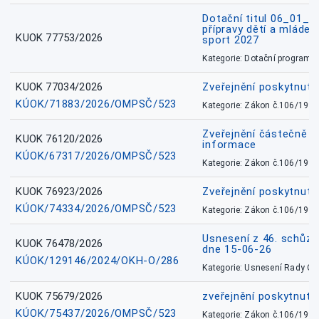
Dotační titul 06_01_
přípravy dětí a mládež
KUOK 77753/2026
sport 2027
Kategorie: Dotační programy
KUOK 77034/2026
Zveřejnění poskytnut
KÚOK/71883/2026/OMPSČ/523
Kategorie: Zákon č.106/1999
Zveřejnění částečně 
KUOK 76120/2026
informace
KÚOK/67317/2026/OMPSČ/523
Kategorie: Zákon č.106/1999
KUOK 76923/2026
Zveřejnění poskytnuté
KÚOK/74334/2026/OMPSČ/523
Kategorie: Zákon č.106/1999
Usnesení z 46. schůz
KUOK 76478/2026
dne 15-06-26
KÚOK/129146/2024/OKH-O/286
Kategorie: Usnesení Rady O
KUOK 75679/2026
zveřejnění poskytnuté
KÚOK/75437/2026/OMPSČ/523
Kategorie: Zákon č.106/1999