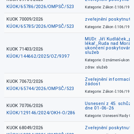
KÚOK/65786/2026/OMPSČ/523
Kategorie: Zákon č.106/1999
KUOK 70009/2026
zveřejnění poskytnuté
KÚOK/65785/2026/OMPSČ/523
Kategorie: Zákon č.106/1999
MUDr. Jiří Kudláček_pr
lékař_Ruda nad Mora
ukončení poskytování 
KUOK 71403/2026
služeb
KÚOK/144662/2025/OZ/9397
Kategorie: Oznámení-ukončen
zdrav. služeb
Zveřejnění informací 
KUOK 70672/2026
žádost
KÚOK/65744/2026/OMPSČ/523
Kategorie: Zákon č.106/1999
Usnesení z 45. schůz
KUOK 70706/2026
dne 01-06-26
KÚOK/129146/2024/OKH-O/286
Kategorie: Usnesení Rady O
KUOK 68049/2026
Zveřejnění poskytnutý