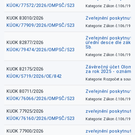
KÚOK/77572/2026/OMPSČ/523
Kategorie: Zákon č.106/1999
KUOK 83010/2026
Zveřejnění poskytnut
KÚOK/77909/2026/OMPSČ/523
Kategorie: Zákon č.106/1999
Zveřejnění poskytnuté
KUOK 82877/2026
úřední desce dle záko
Sb.
KÚOK/79474/2026/OMPSČ/523
Kategorie: Zákon č.106/1999
Závěrečný účet Olomo
KUOK 82175/2026
za rok 2025 - oznámen
KÚOK/5719/2026/OE/842
Kategorie: Rozpočet a souvis
KUOK 80711/2026
Zveřejnění poskytnut
KÚOK/76066/2026/OMPSČ/523
Kategorie: Zákon č.106/1999
KUOK 77925/2026
zveřejnění poskytnuté
KÚOK/76160/2026/OMPSČ/523
Kategorie: Zákon č.106/1999
KUOK 77900/2026
zveřejnění poskytnuté