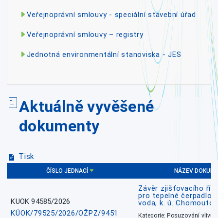
Veřejnoprávní smlouvy - speciální stavební úřad
Veřejnoprávní smlouvy – registry
Jednotná environmentální stanoviska - JES
Aktuálně vyvěšené
dokumenty
Tisk
ČÍSLO JEDNACÍ
NÁZEV DOKUM
Závěr zjišťovacího říz
pro tepelné čerpadlo
KUOK 94585/2026
voda, k. ú. Chomoutov
KÚOK/79525/2026/OŽPZ/9451
Kategorie: Posuzování vlivů n