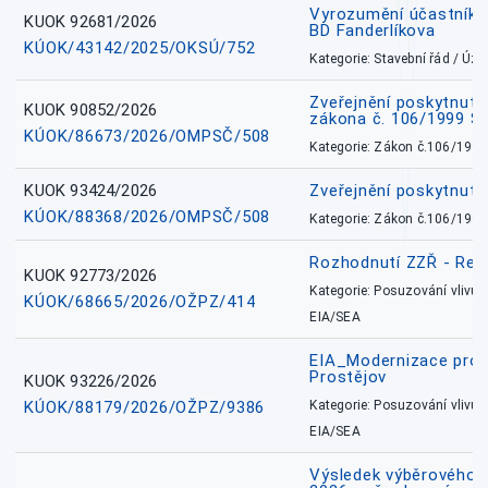
Vyrozumění účastníků
KUOK 92681/2026
BD Fanderlíkova
KÚOK/43142/2025/OKSÚ/752
Kategorie: Stavební řád / Ú
Zveřejnění poskytnuté
KUOK 90852/2026
zákona č. 106/1999 Sb
KÚOK/86673/2026/OMPSČ/508
Kategorie: Zákon č.106/1999
KUOK 93424/2026
Zveřejnění poskytnut
KÚOK/88368/2026/OMPSČ/508
Kategorie: Zákon č.106/1999
Rozhodnutí ZZŘ - Rete
KUOK 92773/2026
Kategorie: Posuzování vlivů n
KÚOK/68665/2026/OŽPZ/414
EIA/SEA
EIA_Modernizace pro
Prostějov
KUOK 93226/2026
KÚOK/88179/2026/OŽPZ/9386
Kategorie: Posuzování vlivů n
EIA/SEA
Výsledek výběrového ří