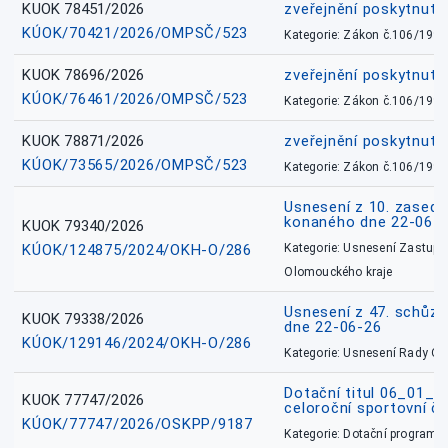
KUOK 78451/2026
zveřejnění poskytnuté
KÚOK/70421/2026/OMPSČ/523
Kategorie: Zákon č.106/1999
KUOK 78696/2026
zveřejnění poskytnuté
KÚOK/76461/2026/OMPSČ/523
Kategorie: Zákon č.106/1999
KUOK 78871/2026
zveřejnění poskytnuté
KÚOK/73565/2026/OMPSČ/523
Kategorie: Zákon č.106/1999
Usnesení z 10. zasedá
konaného dne 22-06-
KUOK 79340/2026
KÚOK/124875/2024/OKH-O/286
Kategorie: Usnesení Zastupit
Olomouckého kraje
Usnesení z 47. schůz
KUOK 79338/2026
dne 22-06-26
KÚOK/129146/2024/OKH-O/286
Kategorie: Usnesení Rady O
Dotační titul 06_01_
KUOK 77747/2026
celoroční sportovní č
KÚOK/77747/2026/OSKPP/9187
Kategorie: Dotační programy