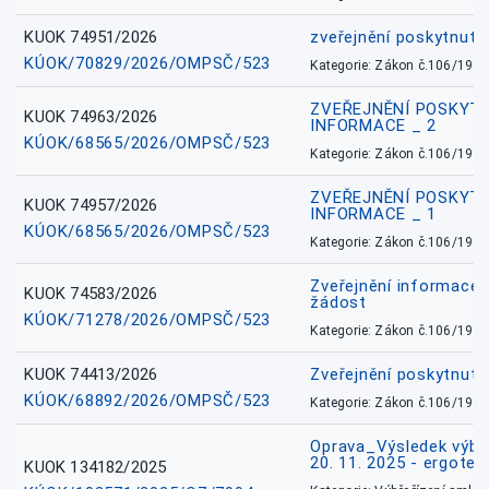
KUOK 74951/2026
zveřejnění poskytnuté
KÚOK/70829/2026/OMPSČ/523
Kategorie: Zákon č.106/1999
ZVEŘEJNĚNÍ POSKYT
KUOK 74963/2026
INFORMACE _ 2
KÚOK/68565/2026/OMPSČ/523
Kategorie: Zákon č.106/1999
ZVEŘEJNĚNÍ POSKYT
KUOK 74957/2026
INFORMACE _ 1
KÚOK/68565/2026/OMPSČ/523
Kategorie: Zákon č.106/1999
Zveřejnění informace 
KUOK 74583/2026
žádost
KÚOK/71278/2026/OMPSČ/523
Kategorie: Zákon č.106/1999
KUOK 74413/2026
Zveřejnění poskytnut
KÚOK/68892/2026/OMPSČ/523
Kategorie: Zákon č.106/1999
Oprava_Výsledek výbě
20. 11. 2025 - ergote
KUOK 134182/2025