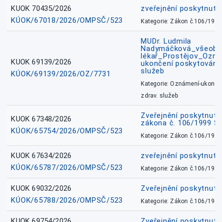
KUOK 70435/2026
zveřejnění poskytnuté
KÚOK/67018/2026/OMPSČ/523
Kategorie: Zákon č.106/1999
MUDr. Ludmila
Nadymáčková_všeobec
lékař_Prostějov_Ozná
KUOK 69139/2026
ukončení poskytování 
služeb
KÚOK/69139/2026/OZ/7731
Kategorie: Oznámení-ukončen
zdrav. služeb
Zveřejnění poskytnuté
KUOK 67348/2026
zákona č. 106/1999 Sb
KÚOK/65754/2026/OMPSČ/523
Kategorie: Zákon č.106/1999
KUOK 67634/2026
zveřejnění poskytnuté
KÚOK/65787/2026/OMPSČ/523
Kategorie: Zákon č.106/1999
KUOK 69032/2026
Zveřejnění poskytnut
KÚOK/65788/2026/OMPSČ/523
Kategorie: Zákon č.106/1999
KUOK 69754/2026
Zveřejnění poskytnut