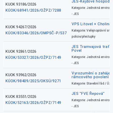
JES-Kejdové hospodářs
KUOK 93186/2026
Kategorie: Jednotná environ
KÚOK/68941/2026/OŽPZ/7288
- JES
VPS Litovel × Cholina 
KUOK 94267/2026
Kategorie: Veřejnoprávní sml
KÚOK/83346/2026/OMPSČ-P/537
policie/přestupky
JES Tramvajová trať - I
Povel
KUOK 92861/2026
KÚOK/53327/2026/OŽPZ/7149
Kategorie: Jednotná environ
- JES
Vyrozumění o zahájení 
KUOK 93962/2026
rámcového povolení
KÚOK/98409/2025/OKSÚ/9271
Kategorie: Stavební řád / Ú
JES "FVE Řepová"
KUOK 83551/2026
Kategorie: Jednotná environ
KÚOK/52163/2026/OŽPZ/7149
- JES