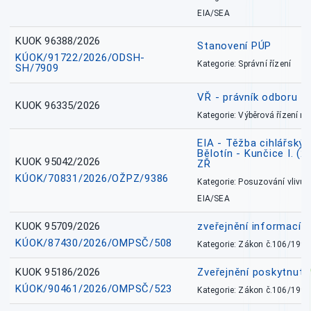
EIA/SEA
KUOK 96388/2026
Stanovení PÚP
KÚOK/91722/2026/ODSH-
Kategorie: Správní řízení
SH/7909
VŘ - právník odboru zd
KUOK 96335/2026
Kategorie: Výběrová řízení 
EIA - Těžba cihlářských
Bělotín - Kunčice I. (2
KUOK 95042/2026
ZŘ
KÚOK/70831/2026/OŽPZ/9386
Kategorie: Posuzování vlivů n
EIA/SEA
KUOK 95709/2026
zveřejnění informací 
KÚOK/87430/2026/OMPSČ/508
Kategorie: Zákon č.106/1999
KUOK 95186/2026
Zveřejnění poskytnut
KÚOK/90461/2026/OMPSČ/523
Kategorie: Zákon č.106/1999