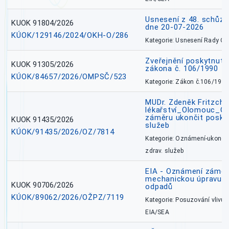
Usnesení z 48. schůz
KUOK 91804/2026
dne 20-07-2026
KÚOK/129146/2024/OKH-O/286
Kategorie: Usnesení Rady O
Zveřejnění poskytnutí
KUOK 91305/2026
zákona č. 106/1990
KÚOK/84657/2026/OMPSČ/523
Kategorie: Zákon č.106/1999
MUDr. Zdeněk Fritzch_
lékařství_Olomouc_O
záměru ukončit poskyt
KUOK 91435/2026
služeb
KÚOK/91435/2026/OZ/7814
Kategorie: Oznámení-ukončen
zdrav. služeb
EIA - Oznámení záměru
mechanickou úpravu a 
KUOK 90706/2026
odpadů
KÚOK/89062/2026/OŽPZ/7119
Kategorie: Posuzování vlivů n
EIA/SEA