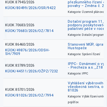
KUOK 87945/2026
přezkumného řízení o
povahy – Změna č. 2 
KÚOK/80499/2026/OSR/9422
Kategorie: Územně plánovac
Dotační program 11_
KUOK 70683/2026
podporu poskytovatel
paliativní péče v roce
KÚOK/70683/2026/OZ/7814
Kategorie: Dotační programy
KUOK 86460/2026
Stanovení MÚP, úprav
Hustopeče
KÚOK/49876/2026/ODSH-
SH/7909
Kategorie: Správní řízení
IPPC- Oznámení o vyd
KUOK 83789/2026
- Precheza a.s._Z18
KÚOK/44511/2026/OŽPZ/7232
Kategorie: IPPC
Vyhlášení výběrového ř
všeobecná sestra, okr
KUOK 85701/2026
81026
KÚOK/81026/2026/OZ/7994
Kategorie: Výběr.řízení-smlou
pojišťov.