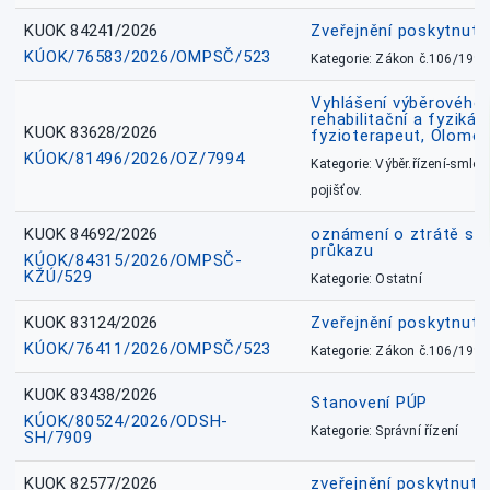
KUOK 84241/2026
Zveřejnění poskytnut
KÚOK/76583/2026/OMPSČ/523
Kategorie: Zákon č.106/1999
Vyhlášení výběrového ř
rehabilitační a fyzikál
KUOK 83628/2026
fyzioterapeut, Olomo
KÚOK/81496/2026/OZ/7994
Kategorie: Výběr.řízení-smlou
pojišťov.
KUOK 84692/2026
oznámení o ztrátě sl
průkazu
KÚOK/84315/2026/OMPSČ-
KŽÚ/529
Kategorie: Ostatní
KUOK 83124/2026
Zveřejnění poskytnut
KÚOK/76411/2026/OMPSČ/523
Kategorie: Zákon č.106/1999
KUOK 83438/2026
Stanovení PÚP
KÚOK/80524/2026/ODSH-
Kategorie: Správní řízení
SH/7909
KUOK 82577/2026
zveřejnění poskytnuté