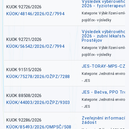
Výsledek výběrového ří
2026 - fyzioterapeut,
KUOK 92726/2026
KÚOK/48146/2026/OZ/7994
Kategorie: Výběr.řízení-smlou
pojišťov.- výsledky
Výsledek výběrového ří
2026 - zubní lékařství,
KUOK 92721/2026
Prostějov
KÚOK/56542/2026/OZ/7994
Kategorie: Výběr.řízení-smlou
pojišťov.- výsledky
JES-TORAY-MPS-CZ
KUOK 91515/2026
Kategorie: Jednotná environ
KÚOK/75278/2026/OŽPZ/7288
- JES
JES - Bečva, PPO Tro
KUOK 88508/2026
Kategorie: Jednotná environ
KÚOK/44003/2026/OŽPZ/9303
- JES
Zveřejnění informací 
KUOK 92286/2026
žádost
KÚOK/85493/2026/OMPSČ/508