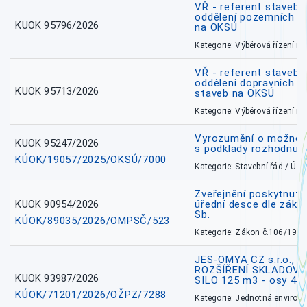
VŘ - referent stavebn
oddělení pozemních a
KUOK 95796/2026
na OKSÚ
Kategorie: Výběrová řízení 
VŘ - referent stavebn
oddělení dopravních a
KUOK 95713/2026
staveb na OKSÚ
Kategorie: Výběrová řízení 
Vyrozumění o možnos
KUOK 95247/2026
s podklady rozhodnutí
KÚOK/19057/2025/OKSÚ/7000
Kategorie: Stavební řád / Ú
Zveřejnění poskytnuté
KUOK 90954/2026
úřední desce dle záko
Sb.
KÚOK/89035/2026/OMPSČ/523
Kategorie: Zákon č.106/1999
JES-OMYA CZ s.r.o., 
ROZŠÍŘENÍ SKLADOVA
KUOK 93987/2026
SILO 125 m3 - osy 43
KÚOK/71201/2026/OŽPZ/7288
Kategorie: Jednotná environ