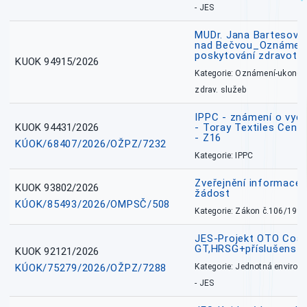
- JES
MUDr. Jana Bartesová
nad Bečvou_Oznámení
poskytování zdravotní
KUOK 94915/2026
Kategorie: Oznámení-ukončen
zdrav. služeb
IPPC - známení o vydá
KUOK 94431/2026
- Toray Textiles Centra
- Z16
KÚOK/68407/2026/OŽPZ/7232
Kategorie: IPPC
Zveřejnění informace 
KUOK 93802/2026
žádost
KÚOK/85493/2026/OMPSČ/508
Kategorie: Zákon č.106/1999
JES-Projekt OTO Coal
GT,HRSG+příslušenstv
KUOK 92121/2026
KÚOK/75279/2026/OŽPZ/7288
Kategorie: Jednotná environ
- JES