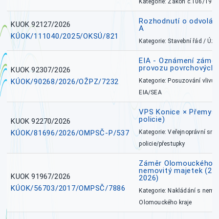
Kategorie: Zákon č.106/1999
Rozhodnutí o odvolán
KUOK 92127/2026
A
KÚOK/111040/2025/OKSÚ/821
Kategorie: Stavební řád / Ú
EIA - Oznámení záměru
provozu povrchových 
KUOK 92307/2026
KÚOK/90268/2026/OŽPZ/7232
Kategorie: Posuzování vlivů n
EIA/SEA
VPS Konice × Přemysl
policie)
KUOK 92270/2026
KÚOK/81696/2026/OMPSČ-P/537
Kategorie: Veřejnoprávní sml
policie/přestupky
Záměr Olomouckého k
nemovitý majetek (27. 7
KUOK 91967/2026
2026)
KÚOK/56703/2017/OMPSČ/7886
Kategorie: Nakládání s nem
Olomouckého kraje