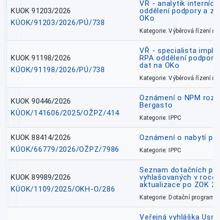
VŘ - analytik interníc
KUOK 91203/2026
oddělení podpory a zp
OKo
KÚOK/91203/2026/PÚ/738
Kategorie: Výběrová řízení 
VŘ - specialista impl
KUOK 91198/2026
RPA oddělení podpory 
dat na OKo
KÚOK/91198/2026/PÚ/738
Kategorie: Výběrová řízení 
Oznámení o NPM rozh
KUOK 90446/2026
Bergasto
KÚOK/141606/2025/OŽPZ/414
Kategorie: IPPC
KUOK 88414/2026
Oznámení o nabytí prá
KÚOK/66779/2026/OŽPZ/7986
Kategorie: IPPC
Seznam dotačních pr
KUOK 89989/2026
vyhlašovaných v roce 
aktualizace po ZOK 22
KÚOK/1109/2025/OKH-O/286
Kategorie: Dotační programy
Veřejná vyhláška Usne