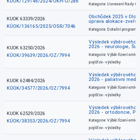
KÚOK/129146/2024/OKH-O/286
Kategorie: Usnesení Rady O
Obchůdek 2025 v Olom
KUOK 63339/2026
úprava alokace-zveřej
KÚOK/136165/2025/OSR/7046
Kategorie: Dotační programy
Výsledek výběrového ří
2026 - neurologie, Šu
KUOK 63250/2026
KÚOK/39639/2026/OZ/7994
Kategorie: Výběr.řízení-smlou
pojišťov.- výsledky
Výsledek výběrového ří
2026 - paliativní medic
KUOK 62484/2026
KÚOK/34577/2026/OZ/7994
Kategorie: Výběr.řízení-smlou
pojišťov.- výsledky
Výsledek výběrového ří
2026 - ortodoncie, Př
KUOK 62529/2026
KÚOK/38353/2026/OZ/7994
Kategorie: Výběr.řízení-smlou
pojišťov.- výsledky