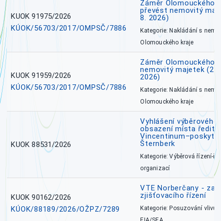
Záměr Olomouckého kr
převést nemovitý majet
KUOK 91975/2026
8. 2026)
KÚOK/56703/2017/OMPSČ/7886
Kategorie: Nakládání s nem
Olomouckého kraje
Záměr Olomouckého k
nemovitý majetek (27. 7
KUOK 91959/2026
2026)
KÚOK/56703/2017/OMPSČ/7886
Kategorie: Nakládání s nem
Olomouckého kraje
Vyhlášení výběrového 
obsazení místa ředite
Vincentinum–poskytova
Šternberk
KUOK 88531/2026
Kategorie: Výběrová řízení-ře
organizací
VTE Norberčany - zahá
zjišťovacího řízení
KUOK 90162/2026
KÚOK/88189/2026/OŽPZ/7289
Kategorie: Posuzování vlivů n
EIA/SEA