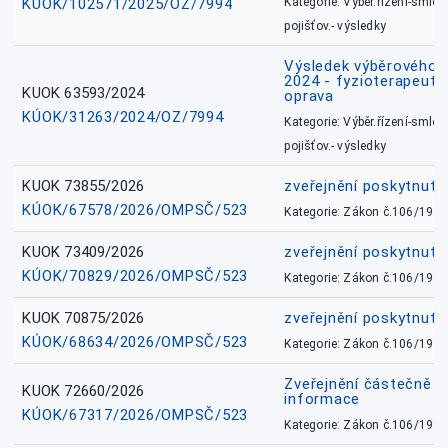
KÚOK/102571/2025/OZ/7994
Kategorie: Výběr.řízení-smlou
pojišťov.- výsledky
Výsledek výběrového ří
2024 - fyzioterapeut, 
KUOK 63593/2024
oprava
KÚOK/31263/2024/OZ/7994
Kategorie: Výběr.řízení-smlou
pojišťov.- výsledky
KUOK 73855/2026
zveřejnění poskytnuté
KÚOK/67578/2026/OMPSČ/523
Kategorie: Zákon č.106/1999
KUOK 73409/2026
zveřejnění poskytnuté
KÚOK/70829/2026/OMPSČ/523
Kategorie: Zákon č.106/1999
KUOK 70875/2026
zveřejnění poskytnuté
KÚOK/68634/2026/OMPSČ/523
Kategorie: Zákon č.106/1999
Zveřejnění částečně 
KUOK 72660/2026
informace
KÚOK/67317/2026/OMPSČ/523
Kategorie: Zákon č.106/1999