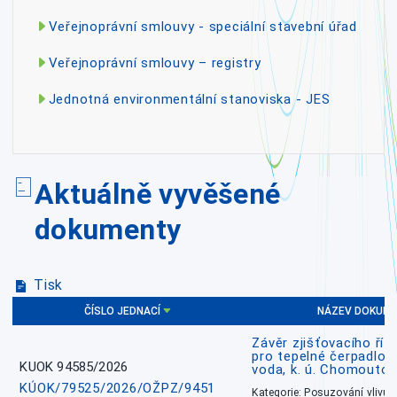
Veřejnoprávní smlouvy - speciální stavební úřad
Veřejnoprávní smlouvy – registry
Jednotná environmentální stanoviska - JES
Aktuálně vyvěšené
dokumenty
Tisk
ČÍSLO JEDNACÍ
NÁZEV DOKUM
Závěr zjišťovacího říz
pro tepelné čerpadlo
KUOK 94585/2026
voda, k. ú. Chomoutov
KÚOK/79525/2026/OŽPZ/9451
Kategorie: Posuzování vlivů n