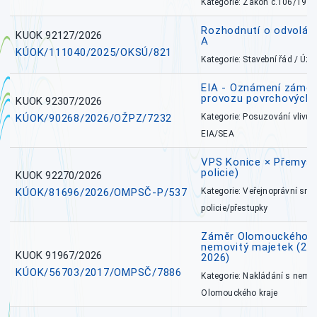
Kategorie: Zákon č.106/1999
Rozhodnutí o odvolán
KUOK 92127/2026
A
KÚOK/111040/2025/OKSÚ/821
Kategorie: Stavební řád / Ú
EIA - Oznámení záměru
provozu povrchových 
KUOK 92307/2026
KÚOK/90268/2026/OŽPZ/7232
Kategorie: Posuzování vlivů n
EIA/SEA
VPS Konice × Přemysl
policie)
KUOK 92270/2026
KÚOK/81696/2026/OMPSČ-P/537
Kategorie: Veřejnoprávní sml
policie/přestupky
Záměr Olomouckého k
nemovitý majetek (27. 7
KUOK 91967/2026
2026)
KÚOK/56703/2017/OMPSČ/7886
Kategorie: Nakládání s nem
Olomouckého kraje