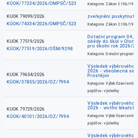
KÚOK/77234/2026/OMPSČ/523
Kategorie: Zákon č.106/1999
KUOK 79099/2026
zveřejnění poskytnuté
KÚOK/74334/2026/OMPSČ/523
Kategorie: Zákon č.106/1999
Dotační program 04_0
KUOK 77519/2026
obědy do škol v Olomo
pro školní rok 2026/2
KÚOK/77519/2026/OŠM/9298
Kategorie: Dotační programy
Výsledek výběrového ří
2026 - všeobecná sest
KUOK 79654/2026
Prostějov
KÚOK/37855/2026/OZ/7994
Kategorie: Výběr.řízení-smlou
pojišťov.- výsledky
Výsledek výběrového ří
2026 - vnitřní lékařstv
KUOK 79729/2026
KÚOK/40101/2026/OZ/7994
Kategorie: Výběr.řízení-smlou
pojišťov.- výsledky
Výsledek výběrového ří