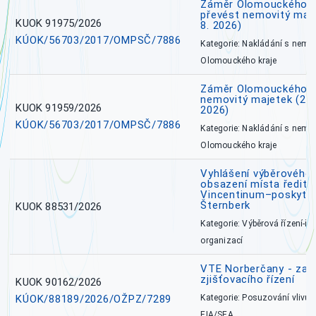
Záměr Olomouckého kr
převést nemovitý majet
KUOK 91975/2026
8. 2026)
KÚOK/56703/2017/OMPSČ/7886
Kategorie: Nakládání s nem
Olomouckého kraje
Záměr Olomouckého k
nemovitý majetek (27. 7
KUOK 91959/2026
2026)
KÚOK/56703/2017/OMPSČ/7886
Kategorie: Nakládání s nem
Olomouckého kraje
Vyhlášení výběrového 
obsazení místa ředite
Vincentinum–poskytova
Šternberk
KUOK 88531/2026
Kategorie: Výběrová řízení-ře
organizací
VTE Norberčany - zahá
zjišťovacího řízení
KUOK 90162/2026
KÚOK/88189/2026/OŽPZ/7289
Kategorie: Posuzování vlivů n
EIA/SEA