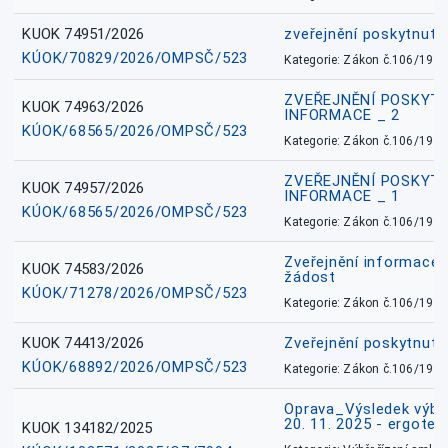
KUOK 74951/2026
zveřejnění poskytnuté
KÚOK/70829/2026/OMPSČ/523
Kategorie: Zákon č.106/1999
ZVEŘEJNĚNÍ POSKYT
KUOK 74963/2026
INFORMACE _ 2
KÚOK/68565/2026/OMPSČ/523
Kategorie: Zákon č.106/1999
ZVEŘEJNĚNÍ POSKYT
KUOK 74957/2026
INFORMACE _ 1
KÚOK/68565/2026/OMPSČ/523
Kategorie: Zákon č.106/1999
Zveřejnění informace 
KUOK 74583/2026
žádost
KÚOK/71278/2026/OMPSČ/523
Kategorie: Zákon č.106/1999
KUOK 74413/2026
Zveřejnění poskytnut
KÚOK/68892/2026/OMPSČ/523
Kategorie: Zákon č.106/1999
Oprava_Výsledek výbě
20. 11. 2025 - ergote
KUOK 134182/2025