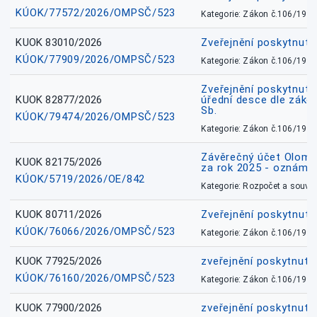
KÚOK/77572/2026/OMPSČ/523
Kategorie: Zákon č.106/1999
KUOK 83010/2026
Zveřejnění poskytnut
KÚOK/77909/2026/OMPSČ/523
Kategorie: Zákon č.106/1999
Zveřejnění poskytnuté
KUOK 82877/2026
úřední desce dle záko
Sb.
KÚOK/79474/2026/OMPSČ/523
Kategorie: Zákon č.106/1999
Závěrečný účet Olomo
KUOK 82175/2026
za rok 2025 - oznámen
KÚOK/5719/2026/OE/842
Kategorie: Rozpočet a souvis
KUOK 80711/2026
Zveřejnění poskytnut
KÚOK/76066/2026/OMPSČ/523
Kategorie: Zákon č.106/1999
KUOK 77925/2026
zveřejnění poskytnuté
KÚOK/76160/2026/OMPSČ/523
Kategorie: Zákon č.106/1999
KUOK 77900/2026
zveřejnění poskytnuté