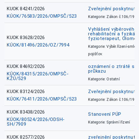
KUOK 84241/2026
Zveřejnění poskytnut
KÚOK/76583/2026/OMPSČ/523
Kategorie: Zákon č.106/1999
Vyhlášení výběrového ř
rehabilitační a fyzikál
KUOK 83628/2026
fyzioterapeut, Olomo
KÚOK/81496/2026/OZ/7994
Kategorie: Výběr.řízení-smlou
pojišťov.
KUOK 84692/2026
oznámení o ztrátě sl
průkazu
KÚOK/84315/2026/OMPSČ-
KŽÚ/529
Kategorie: Ostatní
KUOK 83124/2026
Zveřejnění poskytnut
KÚOK/76411/2026/OMPSČ/523
Kategorie: Zákon č.106/1999
KUOK 83438/2026
Stanovení PÚP
KÚOK/80524/2026/ODSH-
Kategorie: Správní řízení
SH/7909
KUOK 82577/2026
zveřejnění poskytnuté