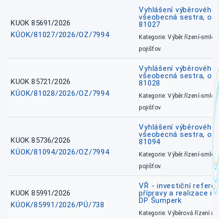
Vyhlášení výběrového ř
všeobecná sestra, okr
KUOK 85691/2026
81027
KÚOK/81027/2026/OZ/7994
Kategorie: Výběr.řízení-smlou
pojišťov.
Vyhlášení výběrového ř
všeobecná sestra, okr
KUOK 85721/2026
81028
KÚOK/81028/2026/OZ/7994
Kategorie: Výběr.řízení-smlou
pojišťov.
Vyhlášení výběrového ř
všeobecná sestra, ok
KUOK 85736/2026
81094
KÚOK/81094/2026/OZ/7994
Kategorie: Výběr.řízení-smlou
pojišťov.
VŘ - investiční refere
KUOK 85991/2026
přípravy a realizace in
DP Šumperk
KÚOK/85991/2026/PÚ/738
Kategorie: Výběrová řízení 