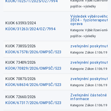
KÚOK/102571/2025/OZ/7994
Kategorie: Výběr.řízení-smlou
pojišťov.- výsledky
Výsledek výběrového ří
2024 - fyzioterapeut, 
KUOK 63593/2024
oprava
KÚOK/31263/2024/OZ/7994
Kategorie: Výběr.řízení-smlou
pojišťov.- výsledky
KUOK 73855/2026
zveřejnění poskytnuté
KÚOK/67578/2026/OMPSČ/523
Kategorie: Zákon č.106/1999
KUOK 73409/2026
zveřejnění poskytnuté
KÚOK/70829/2026/OMPSČ/523
Kategorie: Zákon č.106/1999
KUOK 70875/2026
zveřejnění poskytnuté
KÚOK/68634/2026/OMPSČ/523
Kategorie: Zákon č.106/1999
Zveřejnění částečně 
KUOK 72660/2026
informace
KÚOK/67317/2026/OMPSČ/523
Kategorie: Zákon č.106/1999