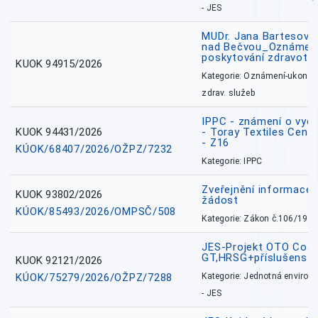
- JES
MUDr. Jana Bartesová
nad Bečvou_Oznámení
poskytování zdravotní
KUOK 94915/2026
Kategorie: Oznámení-ukončen
zdrav. služeb
IPPC - známení o vydá
KUOK 94431/2026
- Toray Textiles Centra
- Z16
KÚOK/68407/2026/OŽPZ/7232
Kategorie: IPPC
Zveřejnění informace 
KUOK 93802/2026
žádost
KÚOK/85493/2026/OMPSČ/508
Kategorie: Zákon č.106/1999
JES-Projekt OTO Coal
GT,HRSG+příslušenstv
KUOK 92121/2026
KÚOK/75279/2026/OŽPZ/7288
Kategorie: Jednotná environ
- JES