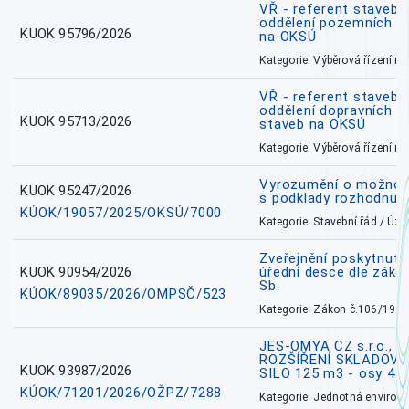
VŘ - referent stavebn
oddělení pozemních a
KUOK 95796/2026
na OKSÚ
Kategorie: Výběrová řízení 
VŘ - referent stavebn
oddělení dopravních a
KUOK 95713/2026
staveb na OKSÚ
Kategorie: Výběrová řízení 
Vyrozumění o možnos
KUOK 95247/2026
s podklady rozhodnutí
KÚOK/19057/2025/OKSÚ/7000
Kategorie: Stavební řád / Ú
Zveřejnění poskytnuté
KUOK 90954/2026
úřední desce dle záko
Sb.
KÚOK/89035/2026/OMPSČ/523
Kategorie: Zákon č.106/1999
JES-OMYA CZ s.r.o., 
ROZŠÍŘENÍ SKLADOVA
KUOK 93987/2026
SILO 125 m3 - osy 43
KÚOK/71201/2026/OŽPZ/7288
Kategorie: Jednotná environ