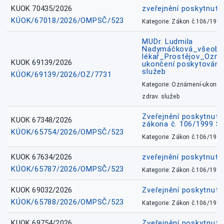
KUOK 70435/2026
zveřejnění poskytnuté
KÚOK/67018/2026/OMPSČ/523
Kategorie: Zákon č.106/1999
MUDr. Ludmila
Nadymáčková_všeobec
lékař_Prostějov_Ozná
KUOK 69139/2026
ukončení poskytování 
služeb
KÚOK/69139/2026/OZ/7731
Kategorie: Oznámení-ukončen
zdrav. služeb
Zveřejnění poskytnuté
KUOK 67348/2026
zákona č. 106/1999 Sb
KÚOK/65754/2026/OMPSČ/523
Kategorie: Zákon č.106/1999
KUOK 67634/2026
zveřejnění poskytnuté
KÚOK/65787/2026/OMPSČ/523
Kategorie: Zákon č.106/1999
KUOK 69032/2026
Zveřejnění poskytnut
KÚOK/65788/2026/OMPSČ/523
Kategorie: Zákon č.106/1999
KUOK 69754/2026
Zveřejnění poskytnut