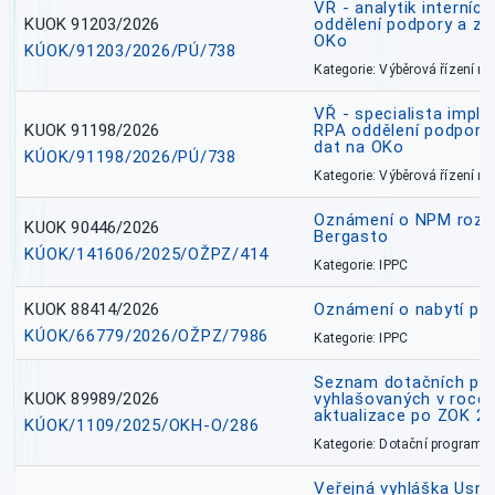
VŘ - analytik interníc
KUOK 91203/2026
oddělení podpory a zp
OKo
KÚOK/91203/2026/PÚ/738
Kategorie: Výběrová řízení 
VŘ - specialista impl
KUOK 91198/2026
RPA oddělení podpory 
dat na OKo
KÚOK/91198/2026/PÚ/738
Kategorie: Výběrová řízení 
Oznámení o NPM rozh
KUOK 90446/2026
Bergasto
KÚOK/141606/2025/OŽPZ/414
Kategorie: IPPC
KUOK 88414/2026
Oznámení o nabytí prá
KÚOK/66779/2026/OŽPZ/7986
Kategorie: IPPC
Seznam dotačních pr
KUOK 89989/2026
vyhlašovaných v roce 
aktualizace po ZOK 22
KÚOK/1109/2025/OKH-O/286
Kategorie: Dotační programy
Veřejná vyhláška Usne