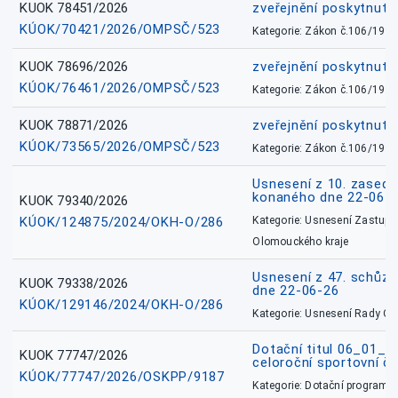
KUOK 78451/2026
zveřejnění poskytnuté
KÚOK/70421/2026/OMPSČ/523
Kategorie: Zákon č.106/1999
KUOK 78696/2026
zveřejnění poskytnuté
KÚOK/76461/2026/OMPSČ/523
Kategorie: Zákon č.106/1999
KUOK 78871/2026
zveřejnění poskytnuté
KÚOK/73565/2026/OMPSČ/523
Kategorie: Zákon č.106/1999
Usnesení z 10. zasedá
konaného dne 22-06-
KUOK 79340/2026
KÚOK/124875/2024/OKH-O/286
Kategorie: Usnesení Zastupit
Olomouckého kraje
Usnesení z 47. schůz
KUOK 79338/2026
dne 22-06-26
KÚOK/129146/2024/OKH-O/286
Kategorie: Usnesení Rady O
Dotační titul 06_01_
KUOK 77747/2026
celoroční sportovní č
KÚOK/77747/2026/OSKPP/9187
Kategorie: Dotační programy