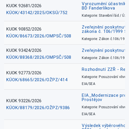
Vyrozumění účastníků
KUOK 92681/2026
BD Fanderlíkova
KÚOK/43142/2025/OKSÚ/752
Kategorie: Stavební řád / Ú
Zveřejnění poskytnuté
KUOK 90852/2026
zákona č. 106/1999 Sb
KÚOK/86673/2026/OMPSČ/508
Kategorie: Zákon č.106/1999
KUOK 93424/2026
Zveřejnění poskytnut
KÚOK/88368/2026/OMPSČ/508
Kategorie: Zákon č.106/1999
Rozhodnutí ZZŘ - Rete
KUOK 92773/2026
Kategorie: Posuzování vlivů n
KÚOK/68665/2026/OŽPZ/414
EIA/SEA
EIA_Modernizace pro
Prostějov
KUOK 93226/2026
KÚOK/88179/2026/OŽPZ/9386
Kategorie: Posuzování vlivů n
EIA/SEA
Výsledek výběrového ří