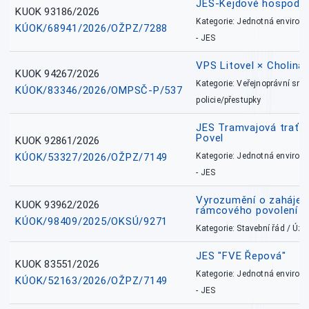
JES-Kejdové hospodářs
KUOK 93186/2026
Kategorie: Jednotná environ
KÚOK/68941/2026/OŽPZ/7288
- JES
VPS Litovel × Cholina 
KUOK 94267/2026
Kategorie: Veřejnoprávní sml
KÚOK/83346/2026/OMPSČ-P/537
policie/přestupky
JES Tramvajová trať - I
Povel
KUOK 92861/2026
KÚOK/53327/2026/OŽPZ/7149
Kategorie: Jednotná environ
- JES
Vyrozumění o zahájení 
KUOK 93962/2026
rámcového povolení
KÚOK/98409/2025/OKSÚ/9271
Kategorie: Stavební řád / Ú
JES "FVE Řepová"
KUOK 83551/2026
Kategorie: Jednotná environ
KÚOK/52163/2026/OŽPZ/7149
- JES