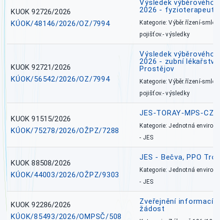
Výsledek výběrového ří
2026 - fyzioterapeut,
KUOK 92726/2026
KÚOK/48146/2026/OZ/7994
Kategorie: Výběr.řízení-smlou
pojišťov.- výsledky
Výsledek výběrového ří
2026 - zubní lékařství,
KUOK 92721/2026
Prostějov
KÚOK/56542/2026/OZ/7994
Kategorie: Výběr.řízení-smlou
pojišťov.- výsledky
JES-TORAY-MPS-CZ
KUOK 91515/2026
Kategorie: Jednotná environ
KÚOK/75278/2026/OŽPZ/7288
- JES
JES - Bečva, PPO Tro
KUOK 88508/2026
Kategorie: Jednotná environ
KÚOK/44003/2026/OŽPZ/9303
- JES
Zveřejnění informací 
KUOK 92286/2026
žádost
KÚOK/85493/2026/OMPSČ/508