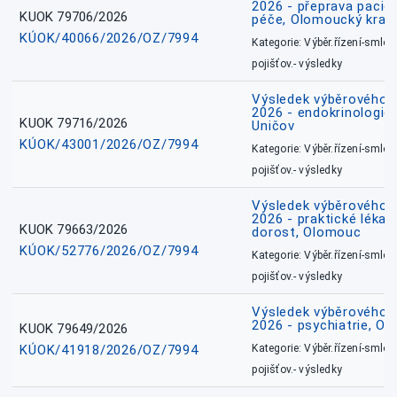
2026 - přeprava pacie
KUOK 79706/2026
péče, Olomoucký kraj
KÚOK/40066/2026/OZ/7994
Kategorie: Výběr.řízení-smlou
pojišťov.- výsledky
Výsledek výběrového ří
2026 - endokrinologie 
KUOK 79716/2026
Uničov
KÚOK/43001/2026/OZ/7994
Kategorie: Výběr.řízení-smlou
pojišťov.- výsledky
Výsledek výběrového ří
2026 - praktické lékařs
KUOK 79663/2026
dorost, Olomouc
KÚOK/52776/2026/OZ/7994
Kategorie: Výběr.řízení-smlou
pojišťov.- výsledky
Výsledek výběrového ří
2026 - psychiatrie, O
KUOK 79649/2026
KÚOK/41918/2026/OZ/7994
Kategorie: Výběr.řízení-smlou
pojišťov.- výsledky