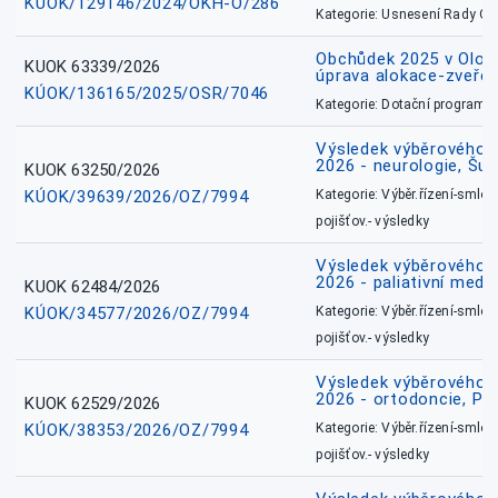
KÚOK/129146/2024/OKH-O/286
Kategorie: Usnesení Rady O
Obchůdek 2025 v Olom
KUOK 63339/2026
úprava alokace-zveřej
KÚOK/136165/2025/OSR/7046
Kategorie: Dotační programy
Výsledek výběrového ří
2026 - neurologie, Šu
KUOK 63250/2026
KÚOK/39639/2026/OZ/7994
Kategorie: Výběr.řízení-smlou
pojišťov.- výsledky
Výsledek výběrového ří
2026 - paliativní medic
KUOK 62484/2026
KÚOK/34577/2026/OZ/7994
Kategorie: Výběr.řízení-smlou
pojišťov.- výsledky
Výsledek výběrového ří
2026 - ortodoncie, Př
KUOK 62529/2026
KÚOK/38353/2026/OZ/7994
Kategorie: Výběr.řízení-smlou
pojišťov.- výsledky