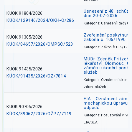
Usnesení z 48. schůz
KUOK 91804/2026
dne 20-07-2026
KÚOK/129146/2024/OKH-O/286
Kategorie: Usnesení Rady O
Zveřejnění poskytnutí
KUOK 91305/2026
zákona č. 106/1990
KÚOK/84657/2026/OMPSČ/523
Kategorie: Zákon č.106/1999
MUDr. Zdeněk Fritzch_
lékařství_Olomouc_O
záměru ukončit poskyt
KUOK 91435/2026
služeb
KÚOK/91435/2026/OZ/7814
Kategorie: Oznámení-ukončen
zdrav. služeb
EIA - Oznámení záměru
mechanickou úpravu a 
KUOK 90706/2026
odpadů
KÚOK/89062/2026/OŽPZ/7119
Kategorie: Posuzování vlivů n
EIA/SEA