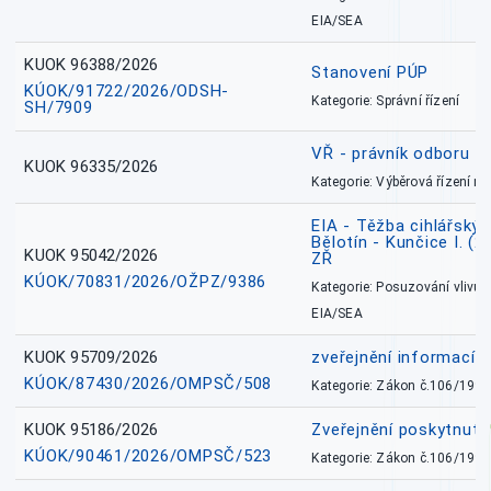
EIA/SEA
KUOK 96388/2026
Stanovení PÚP
KÚOK/91722/2026/ODSH-
Kategorie: Správní řízení
SH/7909
VŘ - právník odboru zd
KUOK 96335/2026
Kategorie: Výběrová řízení 
EIA - Těžba cihlářských
Bělotín - Kunčice I. (2
KUOK 95042/2026
ZŘ
KÚOK/70831/2026/OŽPZ/9386
Kategorie: Posuzování vlivů n
EIA/SEA
KUOK 95709/2026
zveřejnění informací 
KÚOK/87430/2026/OMPSČ/508
Kategorie: Zákon č.106/1999
KUOK 95186/2026
Zveřejnění poskytnut
KÚOK/90461/2026/OMPSČ/523
Kategorie: Zákon č.106/1999