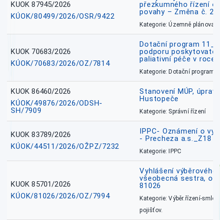
KUOK 87945/2026
přezkumného řízení o
povahy – Změna č. 2 
KÚOK/80499/2026/OSR/9422
Kategorie: Územně plánovac
Dotační program 11_
KUOK 70683/2026
podporu poskytovatel
paliativní péče v roce
KÚOK/70683/2026/OZ/7814
Kategorie: Dotační programy
KUOK 86460/2026
Stanovení MÚP, úprav
Hustopeče
KÚOK/49876/2026/ODSH-
SH/7909
Kategorie: Správní řízení
IPPC- Oznámení o vyd
KUOK 83789/2026
- Precheza a.s._Z18
KÚOK/44511/2026/OŽPZ/7232
Kategorie: IPPC
Vyhlášení výběrového ř
všeobecná sestra, okr
KUOK 85701/2026
81026
KÚOK/81026/2026/OZ/7994
Kategorie: Výběr.řízení-smlou
pojišťov.