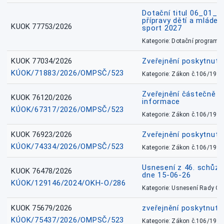
Dotační titul 06_01_
přípravy dětí a mládež
KUOK 77753/2026
sport 2027
Kategorie: Dotační programy
KUOK 77034/2026
Zveřejnění poskytnut
KÚOK/71883/2026/OMPSČ/523
Kategorie: Zákon č.106/1999
Zveřejnění částečně 
KUOK 76120/2026
informace
KÚOK/67317/2026/OMPSČ/523
Kategorie: Zákon č.106/1999
KUOK 76923/2026
Zveřejnění poskytnuté
KÚOK/74334/2026/OMPSČ/523
Kategorie: Zákon č.106/1999
Usnesení z 46. schůz
KUOK 76478/2026
dne 15-06-26
KÚOK/129146/2024/OKH-O/286
Kategorie: Usnesení Rady O
KUOK 75679/2026
zveřejnění poskytnuté
KÚOK/75437/2026/OMPSČ/523
Kategorie: Zákon č.106/1999