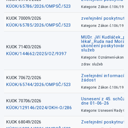
KÚOK/65786/2026/OMPSČ/523
Kategorie: Zákon č.106/1999
KUOK 70009/2026
zveřejnění poskytnuté
KÚOK/65785/2026/OMPSČ/523
Kategorie: Zákon č.106/1999
MUDr. Jiří Kudláček_pr
lékař_Ruda nad Mora
ukončení poskytování 
KUOK 71403/2026
služeb
KÚOK/144662/2025/OZ/9397
Kategorie: Oznámení-ukončen
zdrav. služeb
Zveřejnění informací 
KUOK 70672/2026
žádost
KÚOK/65744/2026/OMPSČ/523
Kategorie: Zákon č.106/1999
Usnesení z 45. schůz
KUOK 70706/2026
dne 01-06-26
KÚOK/129146/2024/OKH-O/286
Kategorie: Usnesení Rady O
KUOK 68049/2026
Zveřejnění poskytnutý